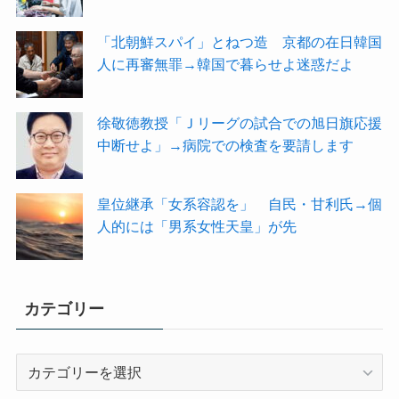
「北朝鮮スパイ」とねつ造 京都の在日韓国
人に再審無罪→韓国で暮らせよ迷惑だよ
徐敬徳教授「Ｊリーグの試合での旭日旗応援
中断せよ」→病院での検査を要請します
皇位継承「女系容認を」 自民・甘利氏→個
人的には「男系女性天皇」が先
カテゴリー
カ
テ