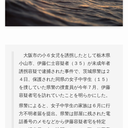
大阪市の小６女児を誘拐したとして栃木県
小山市、伊藤仁士容疑者（３５）が未成年者
誘拐容疑で逮捕された事件で、茨城県警は２
４日、保護された同県の女子中学生（１５）
を捜していた県警の捜査員が今年７月、伊藤
容疑者宅を訪れていたことを明らかにした。
県警によると、女子中学生の家族は６月に行
方不明者届を提出。県警は部屋に残された電
話番号のメモなどから伊藤容疑者宅を特定