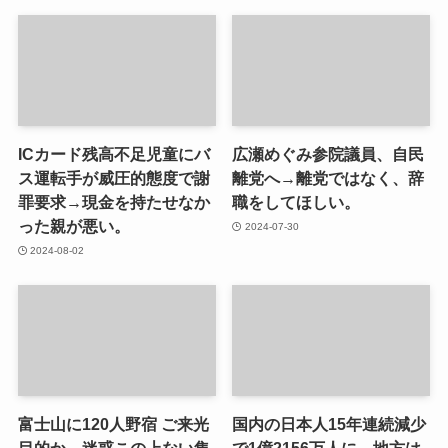
ICカード残高不足児童にバ
広瀬めぐみ参院議員、自民
ス運転手が威圧的態度で謝
離党へ→離党ではなく、辞
罪要求→現金を持たせなか
職をしてほしい。
った親が悪い。
2024-07-30
2024-08-02
富士山に120人野宿 ご来光
国内の日本人15年連続減少