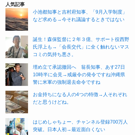
人気記事
小池都知事と吉村府知事、「9月入学制度」
など求める→今それ議論するときではない
誕生！森保監督に２年３億、サポート役西野
氏浮上も→「会長交代」に全く触れないマス
コミの気持ち悪さ。
埋め立て承認撤回へ 翁長知事、あす27日
10時半に会見→戒厳令の発令ですね沖縄県
警に米軍の強制退去命令ですね
お金持ちになる人の4つの特徴→人それぞれ
だと思うけどね。
はじめしゃちょー、チャンネル登録700万人
突破。日本人初→最近面白くない