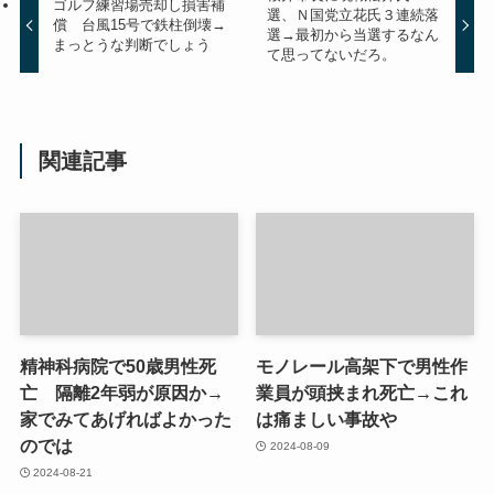
ゴルフ練習場売却し損害補
選、Ｎ国党立花氏３連続落
償 台風15号で鉄柱倒壊→
選→最初から当選するなん
まっとうな判断でしょう
て思ってないだろ。
関連記事
精神科病院で50歳男性死
モノレール高架下で男性作
亡 隔離2年弱が原因か→
業員が頭挟まれ死亡→これ
家でみてあげればよかった
は痛ましい事故や
のでは
2024-08-09
2024-08-21