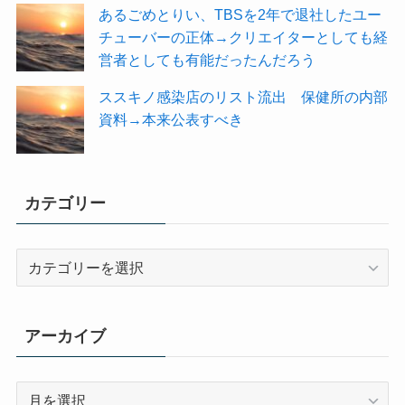
あるごめとりい、TBSを2年で退社したユー
チューバーの正体→クリエイターとしても経
営者としても有能だったんだろう
ススキノ感染店のリスト流出 保健所の内部
資料→本来公表すべき
カテゴリー
カ
テ
ゴ
リ
アーカイブ
ー
ア