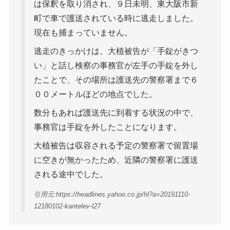
は保釈を取り消され、９日未明、東大阪市新
町で車で護送されている時に逃走しました。
現在も捕まっていません。
逃走のきっかけは、大植被告が「手錠がきつ
い」と話し検察の事務官が左手の手錠を外し
たことで、その場所は護送先の警察署まで６
００メートルほどの地点でした。
数分もあれば護送先に到着する状況の中で、
事務官は手錠を外したことになります。
大植被告は収容される予定の警察署で留置場
に空きが無かったため、近隣の警察署に護送
される途中でした。
引用元:https://headlines.yahoo.co.jp/hl?a=20191110-
12180102-kantelev-l27