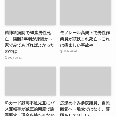
精神科病院で50歳男性死
モノレール高架下で男性作
亡 隔離2年弱が原因か→
業員が頭挟まれ死亡→これ
家でみてあげればよかった
は痛ましい事故や
のでは
2024-08-09
2024-08-21
ICカード残高不足児童にバ
広瀬めぐみ参院議員、自民
ス運転手が威圧的態度で謝
離党へ→離党ではなく、辞
罪要求→現金を持たせなか
職をしてほしい。