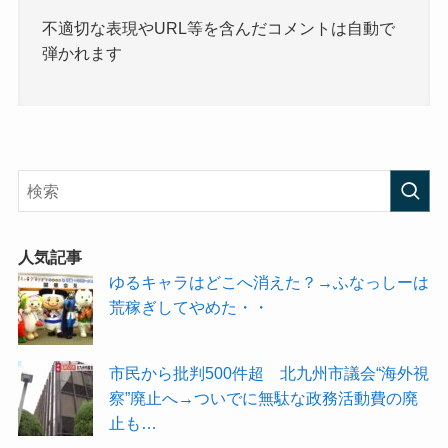
不適切な表現やURL等を含んだコメントは自動で
弾かれます
人気記事
ゆるキャラはどこへ消えた？→ふなっしーは
荒稼ぎしてやめた・・
市民から批判500件超 北九州市議会“海外視
察”廃止へ→ついでに無駄な政務活動費の廃
止も…