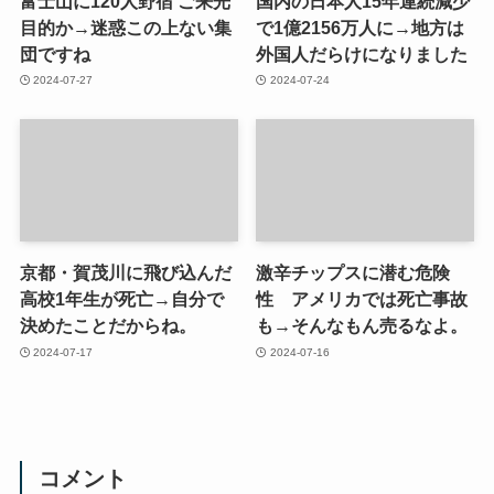
富士山に120人野宿 ご来光
国内の日本人15年連続減少
目的か→迷惑この上ない集
で1億2156万人に→地方は
団ですね
外国人だらけになりました
2024-07-27
2024-07-24
京都・賀茂川に飛び込んだ
激辛チップスに潜む危険
高校1年生が死亡→自分で
性 アメリカでは死亡事故
決めたことだからね。
も→そんなもん売るなよ。
2024-07-17
2024-07-16
コメント