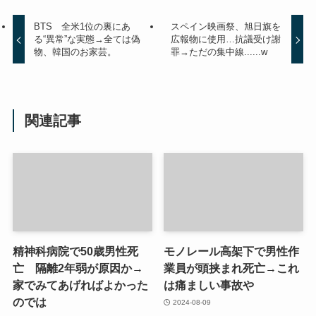
BTS 全米1位の裏にあ
スペイン映画祭、旭日旗を
る“異常”な実態→全ては偽
広報物に使用…抗議受け謝
物、韓国のお家芸。
罪→ただの集中線......w
関連記事
精神科病院で50歳男性死
モノレール高架下で男性作
亡 隔離2年弱が原因か→
業員が頭挟まれ死亡→これ
家でみてあげればよかった
は痛ましい事故や
のでは
2024-08-09