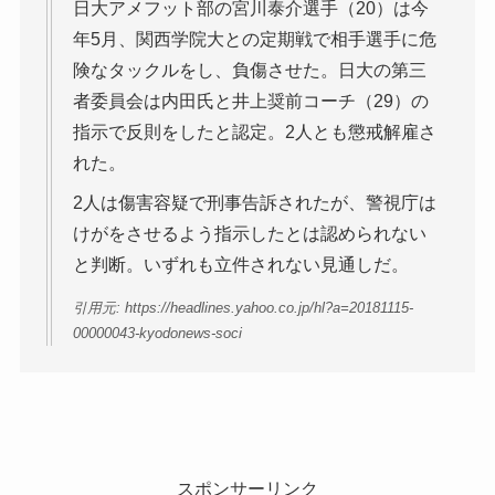
日大アメフット部の宮川泰介選手（20）は今
年5月、関西学院大との定期戦で相手選手に危
険なタックルをし、負傷させた。日大の第三
者委員会は内田氏と井上奨前コーチ（29）の
指示で反則をしたと認定。2人とも懲戒解雇さ
れた。
2人は傷害容疑で刑事告訴されたが、警視庁は
けがをさせるよう指示したとは認められない
と判断。いずれも立件されない見通しだ。
引用元: https://headlines.yahoo.co.jp/hl?a=20181115-
00000043-kyodonews-soci
スポンサーリンク