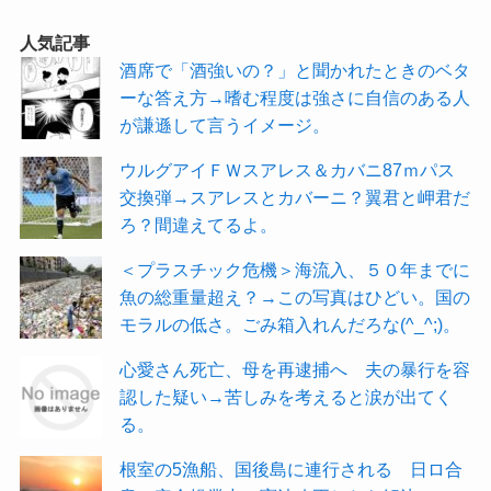
人気記事
酒席で「酒強いの？」と聞かれたときのベタ
ーな答え方→嗜む程度は強さに自信のある人
が謙遜して言うイメージ。
ウルグアイＦＷスアレス＆カバニ87ｍパス
交換弾→スアレスとカバーニ？翼君と岬君だ
ろ？間違えてるよ。
＜プラスチック危機＞海流入、５０年までに
魚の総重量超え？→この写真はひどい。国の
モラルの低さ。ごみ箱入れんだろな(^_^;)。
心愛さん死亡、母を再逮捕へ 夫の暴行を容
認した疑い→苦しみを考えると涙が出てく
る。
根室の5漁船、国後島に連行される 日ロ合