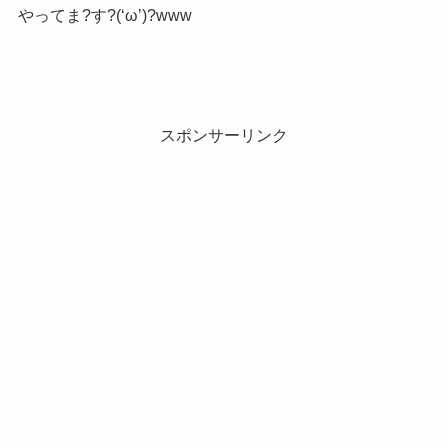
やってま?す?(‘ω’)?www
スポンサーリンク