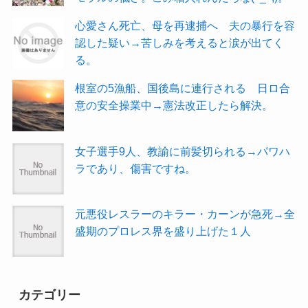
心愛さん死亡、母を再逮捕へ 夫の暴行を容
認した疑い→苦しみを考えると涙が出てく
る。
根室の5漁船、国後島に連行される 日ロ合
意の安全操業中→憲法改正したら解決。
女子選手9人、教諭に前髪切られる→パワハ
ラであり、傷害ですね。
元悪役レスラーのキラー・カーンが急死→全
盛期のプロレス界を盛り上げた１人
カテゴリー