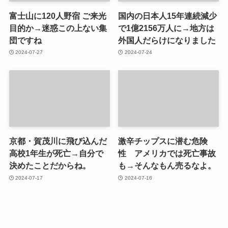
富士山に120人野宿 ご来光
国内の日本人15年連続減少
目的か→迷惑この上ない集
で1億2156万人に→地方は
団ですね
外国人だらけになりました
2024-07-27
2024-07-24
京都・賀茂川に飛び込んだ
激辛チップスに潜む危険
高校1年生が死亡→自分で
性 アメリカでは死亡事故
決めたことだからね。
も→そんなもん売るなよ。
2024-07-17
2024-07-16