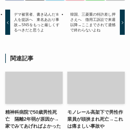
デマ被害者、書き込んだ８
韓国、三菱重の特許差し押
人を提訴へ 東名あおり事
さえへ 徴用工訴訟で来週
故→SNSをもっと厳しくす
以降→ここまでされて遺憾
るべきだと思うよ
で終わらないよね
関連記事
精神科病院で50歳男性死
モノレール高架下で男性作
亡 隔離2年弱が原因か→
業員が頭挟まれ死亡→これ
家でみてあげればよかった
は痛ましい事故や