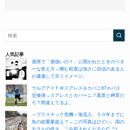
人気記事
酒席で「酒強いの？」と聞かれたときのベタ
ーな答え方→嗜む程度は強さに自信のある人
が謙遜して言うイメージ。
ウルグアイＦＷスアレス＆カバニ87ｍパス
交換弾→スアレスとカバーニ？翼君と岬君だ
ろ？間違えてるよ。
＜プラスチック危機＞海流入、５０年までに
魚の総重量超え？→この写真はひどい。国の
モラルの低さ。ごみ箱入れんだろな(^_^;)。