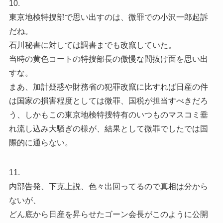
10.
東京地検特捜部で思い出すのは、微罪での小沢一郎起訴
だね。
石川秘書に対しては調書までも改竄していた。
当時の黄色コートの特捜部長の傲慢な間抜け面を思い出
すな。
まあ、加計疑惑や財務省の犯罪改竄に比すれば日産の件
は国家の損害程度としては微罪、国税が担当すべきだろ
う、しかもこの東京地検特捜特有のいつものマスコミ垂
れ流し込み大騒ぎの様が、結果として微罪でしたでは国
際的に通らない。
11.
内部告発、下克上説、色々出回ってるので真相は分から
ないが、
どん底から日産を昇らせたゴーン会長がこのように公開