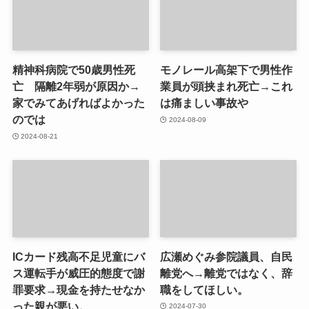
精神科病院で50歳男性死
モノレール高架下で男性作
亡 隔離2年弱が原因か→
業員が頭挟まれ死亡→これ
家でみてあげればよかった
は痛ましい事故や
のでは
2024-08-09
2024-08-21
ICカード残高不足児童にバ
広瀬めぐみ参院議員、自民
ス運転手が威圧的態度で謝
離党へ→離党ではなく、辞
罪要求→現金を持たせなか
職をしてほしい。
った親が悪い。
2024-07-30