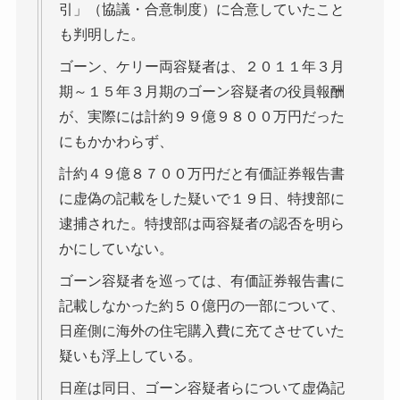
引」（協議・合意制度）に合意していたこと
も判明した。
ゴーン、ケリー両容疑者は、２０１１年３月
期～１５年３月期のゴーン容疑者の役員報酬
が、実際には計約９９億９８００万円だった
にもかかわらず、
計約４９億８７００万円だと有価証券報告書
に虚偽の記載をした疑いで１９日、特捜部に
逮捕された。特捜部は両容疑者の認否を明ら
かにしていない。
ゴーン容疑者を巡っては、有価証券報告書に
記載しなかった約５０億円の一部について、
日産側に海外の住宅購入費に充てさせていた
疑いも浮上している。
日産は同日、ゴーン容疑者らについて虚偽記