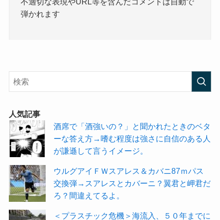
不適切な表現やURL等を含んだコメントは自動で
弾かれます
人気記事
酒席で「酒強いの？」と聞かれたときのベタ
ーな答え方→嗜む程度は強さに自信のある人
が謙遜して言うイメージ。
ウルグアイＦＷスアレス＆カバニ87ｍパス
交換弾→スアレスとカバーニ？翼君と岬君だ
ろ？間違えてるよ。
＜プラスチック危機＞海流入、５０年までに