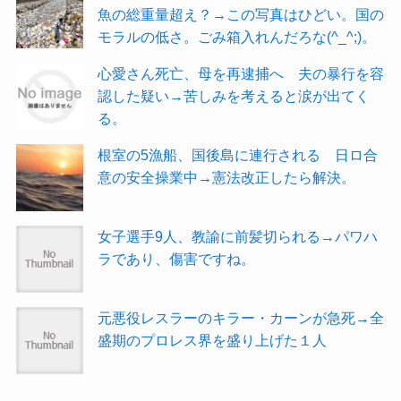
魚の総重量超え？→この写真はひどい。国の
モラルの低さ。ごみ箱入れんだろな(^_^;)。
心愛さん死亡、母を再逮捕へ 夫の暴行を容
認した疑い→苦しみを考えると涙が出てく
る。
根室の5漁船、国後島に連行される 日ロ合
意の安全操業中→憲法改正したら解決。
女子選手9人、教諭に前髪切られる→パワハ
ラであり、傷害ですね。
元悪役レスラーのキラー・カーンが急死→全
盛期のプロレス界を盛り上げた１人