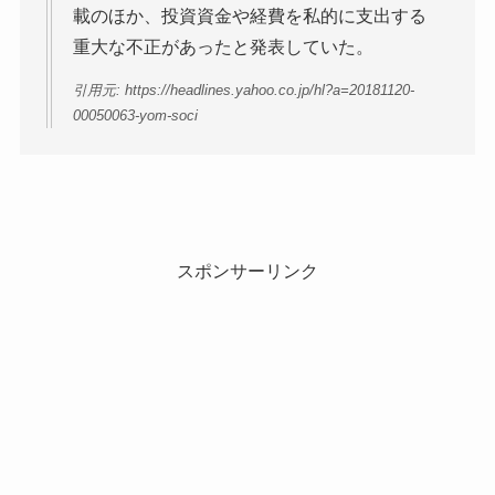
載のほか、投資資金や経費を私的に支出する
重大な不正があったと発表していた。
引用元: https://headlines.yahoo.co.jp/hl?a=20181120-
00050063-yom-soci
スポンサーリンク