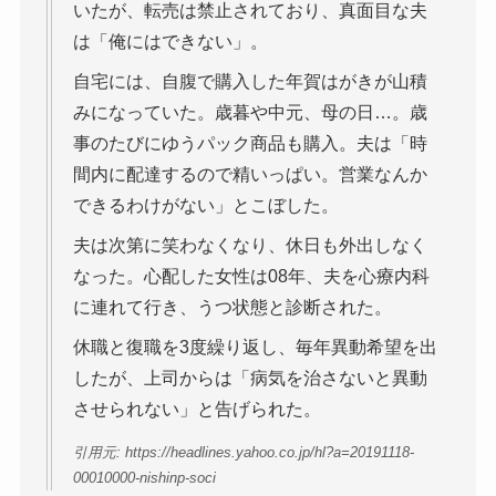
いたが、転売は禁止されており、真面目な夫
は「俺にはできない」。
自宅には、自腹で購入した年賀はがきが山積
みになっていた。歳暮や中元、母の日…。歳
事のたびにゆうパック商品も購入。夫は「時
間内に配達するので精いっぱい。営業なんか
できるわけがない」とこぼした。
夫は次第に笑わなくなり、休日も外出しなく
なった。心配した女性は08年、夫を心療内科
に連れて行き、うつ状態と診断された。
休職と復職を3度繰り返し、毎年異動希望を出
したが、上司からは「病気を治さないと異動
させられない」と告げられた。
引用元: https://headlines.yahoo.co.jp/hl?a=20191118-
00010000-nishinp-soci