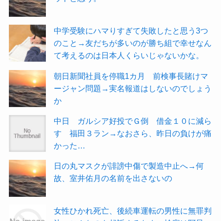
中学受験にハマりすぎて失敗したと思う3つ
のこと→友だちが多いのが勝ち組で幸せなん
て考えるのは日本人くらいじゃないかな。
朝日新聞社員を停職1カ月 前検事長賭けマ
ージャン問題→実名報道はしないのでしょう
か
中日 ガルシア好投でＧ倒 借金１０に減ら
す 福田３ラン→なおさら、昨日の負けが痛
かった…
日の丸マスクが誹謗中傷で製造中止へ→何
故、室井佑月の名前を出さないの
女性ひかれ死亡、後続車運転の男性に無罪判