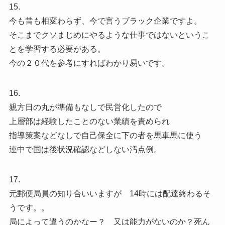
15.
今も昔も相変わらず、今で言うブラック企業ですよ。
そこまでクソまじめにやるような仕事ではないというこ
とを学習する必要がある。
今の２０代を参考にすればわかり易いです。
16.
親方日の丸が準備もなしで民営化したので
上層部は経験したことのない業績を責められ
指導策案などなしで自己保全に下の者を馬車馬に使う
連中で国は後状況確認などしない汚点例。
17.
元郵便局員の知り合いいますが 14時には配達終わるそ
うです。。
局によって違うのかなー？ 又は能力がないのか？死ん