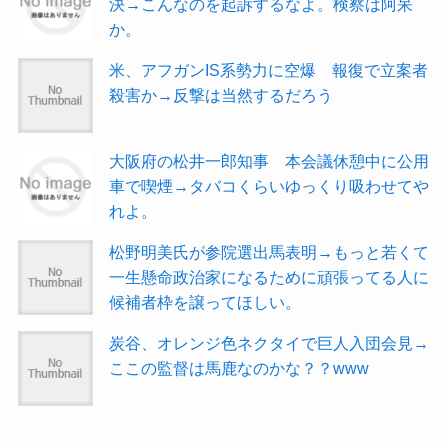
決→こんなのを起訴するなよ。検察は阿呆
か。
米、アフガンIS系勢力に空爆 報復で立案者
殺害か→反撃は当然するだろう
大阪府の松井一郎知事 本会議休憩中に公用
車で喫煙→タバコくらいゆっくり吸わせてや
れよ。
松野明美氏が参院選出馬表明→もっと若くて
一生懸命政治家になるために頑張ってる人に
候補者枠を譲ってほしい。
炭谷、オレンジ色ネクタイで巨人入団会見→
ここの監督は馬鹿なのかな？？www