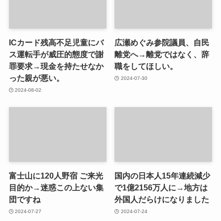
ICカード残高不足児童にバ
広瀬めぐみ参院議員、自民
ス運転手が威圧的態度で謝
離党へ→離党ではなく、辞
罪要求→現金を持たせなか
職をしてほしい。
った親が悪い。
2024-07-30
2024-08-02
富士山に120人野宿 ご来光
国内の日本人15年連続減少
目的か→迷惑この上ない集
で1億2156万人に→地方は
団ですね
外国人だらけになりました
2024-07-27
2024-07-24