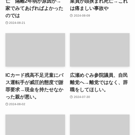
亡 隔離2年弱が原因か→
業員が頭挟まれ死亡→これ
家でみてあげればよかった
は痛ましい事故や
のでは
2024-08-09
2024-08-21
ICカード残高不足児童にバ
広瀬めぐみ参院議員、自民
ス運転手が威圧的態度で謝
離党へ→離党ではなく、辞
罪要求→現金を持たせなか
職をしてほしい。
った親が悪い。
2024-07-30
2024-08-02