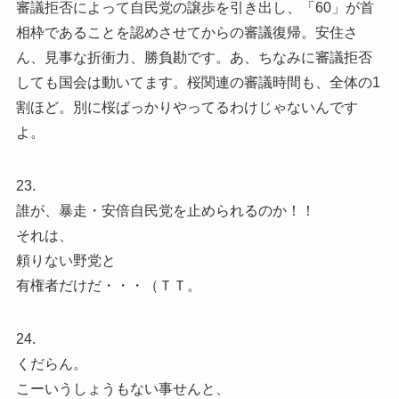
審議拒否によって自民党の譲歩を引き出し、「60」が首
相枠であることを認めさせてからの審議復帰。安住さ
ん、見事な折衝力、勝負勘です。あ、ちなみに審議拒否
しても国会は動いてます。桜関連の審議時間も、全体の1
割ほど。別に桜ばっかりやってるわけじゃないんです
よ。
23.
誰が、暴走・安倍自民党を止められるのか！！
それは、
頼りない野党と
有権者だけだ・・・（ＴＴ。
24.
くだらん。
こーいうしょうもない事せんと、