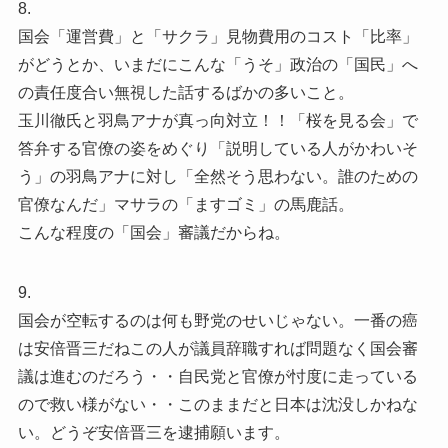
8.
国会「運営費」と「サクラ」見物費用のコスト「比率」
がどうとか、いまだにこんな「うそ」政治の「国民」へ
の責任度合い無視した話するばかの多いこと。
玉川徹氏と羽鳥アナが真っ向対立！！「桜を見る会」で
答弁する官僚の姿をめぐり「説明している人がかわいそ
う」の羽鳥アナに対し「全然そう思わない。誰のための
官僚なんだ」マサラの「ますゴミ」の馬鹿話。
こんな程度の「国会」審議だからね。
9.
国会が空転するのは何も野党のせいじゃない。一番の癌
は安倍晋三だねこの人が議員辞職すれば問題なく国会審
議は進むのだろう・・自民党と官僚が忖度に走っている
ので救い様がない・・このままだと日本は沈没しかねな
い。どうぞ安倍晋三を逮捕願います。