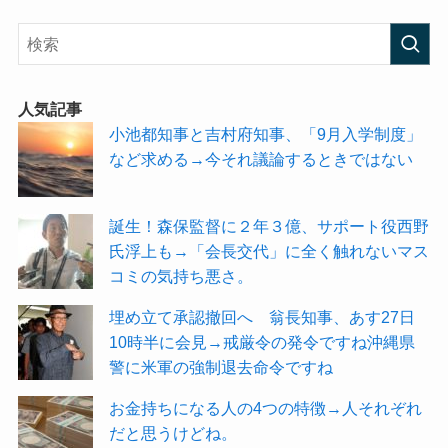
人気記事
小池都知事と吉村府知事、「9月入学制度」
など求める→今それ議論するときではない
誕生！森保監督に２年３億、サポート役西野
氏浮上も→「会長交代」に全く触れないマス
コミの気持ち悪さ。
埋め立て承認撤回へ 翁長知事、あす27日
10時半に会見→戒厳令の発令ですね沖縄県
警に米軍の強制退去命令ですね
お金持ちになる人の4つの特徴→人それぞれ
だと思うけどね。