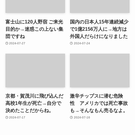
富士山に120人野宿 ご来光
国内の日本人15年連続減少
目的か→迷惑この上ない集
で1億2156万人に→地方は
団ですね
外国人だらけになりました
2024-07-27
2024-07-24
京都・賀茂川に飛び込んだ
激辛チップスに潜む危険
高校1年生が死亡→自分で
性 アメリカでは死亡事故
決めたことだからね。
も→そんなもん売るなよ。
2024-07-17
2024-07-16