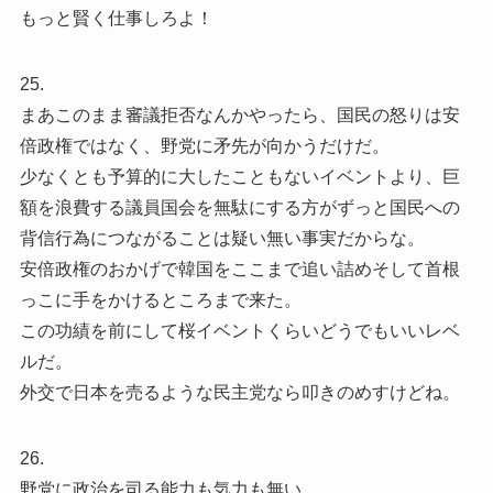
もっと賢く仕事しろよ！
25.
まあこのまま審議拒否なんかやったら、国民の怒りは安
倍政権ではなく、野党に矛先が向かうだけだ。
少なくとも予算的に大したこともないイベントより、巨
額を浪費する議員国会を無駄にする方がずっと国民への
背信行為につながることは疑い無い事実だからな。
安倍政権のおかげで韓国をここまで追い詰めそして首根
っこに手をかけるところまで来た。
この功績を前にして桜イベントくらいどうでもいいレベ
ルだ。
外交で日本を売るような民主党なら叩きのめすけどね。
26.
野党に政治を司る能力も気力も無い