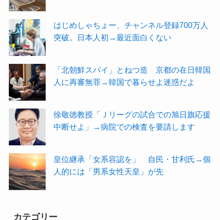
はじめしゃちょー、チャンネル登録700万人
突破。日本人初→最近面白くない
「北朝鮮スパイ」とねつ造 京都の在日韓国
人に再審無罪→韓国で暮らせよ迷惑だよ
徐敬徳教授「Ｊリーグの試合での旭日旗応援
中断せよ」→病院での検査を要請します
皇位継承「女系容認を」 自民・甘利氏→個
人的には「男系女性天皇」が先
カテゴリー