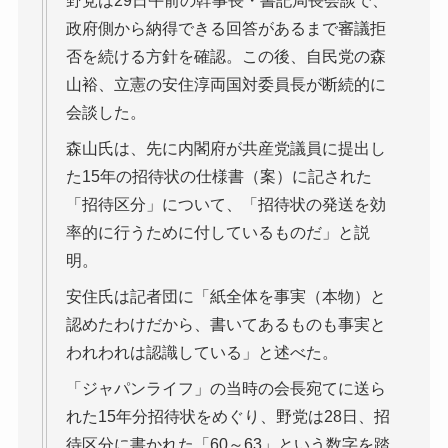
野党は29日午前の幹事長・書記局長会談で、
政府側から納得できる回答があるまで審議拒
否を続ける方針を確認。この後、自民党の森
山裕、立憲の安住淳両国対委員長が断続的に
会談した。
森山氏は、先に内閣府が共産党議員に提出し
た15年の招待状の仕様書（案）に記された
「招待区分」について、「招待状の発送を効
率的に行うために付しているものだ」と説
明。
安住氏は記者団に「紙全体を事実（本物）と
認めたわけだから、書いてあるものも事実と
われわれは認識している」と述べた。
「ジャパンライフ」の当時の会長宛てに送ら
れた15年分招待状をめぐり、野党は28日、招
待区分に書かれた「60～63」という数字を踏