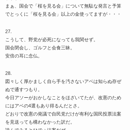
まぁ、国会で「桜を見る会」について無駄な発言と予算
でとっくに「桜を見る会」以上の金使ってますが・・・
27.
こうして、野党が必死になっても我関せず。
国会閉会し、ゴルフと会食三昧。
安倍の耳に念仏。
28.
図々しく厚かましく自ら手を汚さないアベは知らぬ存ぜ
ぬで通すつもり。
今日アソーがおかしなことをほざいてたが、改憲のため
にはアベの4選もあり得るんだとさ。
どおりで改憲の発議で自民党だけが有利な国民投票法案
を見送っても構わなかった訳だ。