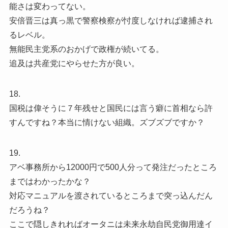
能さは変わってない。
安倍晋三は真っ黒で警察検察が忖度しなければ逮捕され
るレベル。
無能民主党系のおかげで政権が続いてる。
追及は共産党にやらせた方が良い。
18.
国税は偉そうに７年残せと国民には言う癖に首相なら許
すんですね？本当に情けない組織。ズブズブですか？
19.
アベ事務所から12000円で500人分って発注だったところ
まではわかったかな？
対応マニュアルを渡されているところまで突っ込んだん
だろうね？
ここで隠しきれればオータニは未来永劫自民党御用達イ