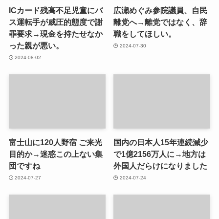
ICカード残高不足児童にバ
広瀬めぐみ参院議員、自民
ス運転手が威圧的態度で謝
離党へ→離党ではなく、辞
罪要求→現金を持たせなか
職をしてほしい。
った親が悪い。
2024-07-30
2024-08-02
富士山に120人野宿 ご来光
国内の日本人15年連続減少
目的か→迷惑この上ない集
で1億2156万人に→地方は
団ですね
外国人だらけになりました
2024-07-27
2024-07-24