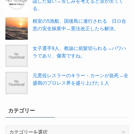
認した疑い→苦しみを考えると涙が出てく
る。
根室の5漁船、国後島に連行される 日ロ合
意の安全操業中→憲法改正したら解決。
女子選手9人、教諭に前髪切られる→パワハ
ラであり、傷害ですね。
元悪役レスラーのキラー・カーンが急死→全
盛期のプロレス界を盛り上げた１人
カテゴリー
カ