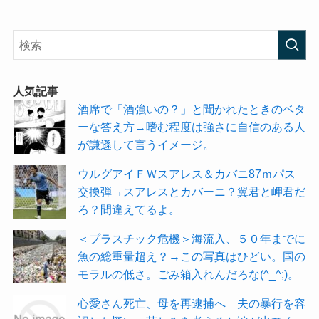
人気記事
酒席で「酒強いの？」と聞かれたときのベタ
ーな答え方→嗜む程度は強さに自信のある人
が謙遜して言うイメージ。
ウルグアイＦＷスアレス＆カバニ87ｍパス
交換弾→スアレスとカバーニ？翼君と岬君だ
ろ？間違えてるよ。
＜プラスチック危機＞海流入、５０年までに
魚の総重量超え？→この写真はひどい。国の
モラルの低さ。ごみ箱入れんだろな(^_^;)。
心愛さん死亡、母を再逮捕へ 夫の暴行を容