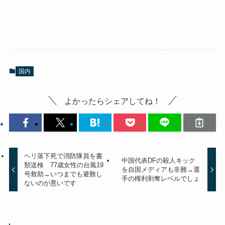
国内
よかったらシェアしてね！
ヘリ落下死で消防隊員を書
中国代表DFの殺人キック
類送検 77歳女性の台風19
を自国メディアも非難→選
号救助→いつまでも避難し
手の権利剥奪レベルでしょ
ないのが悪いです