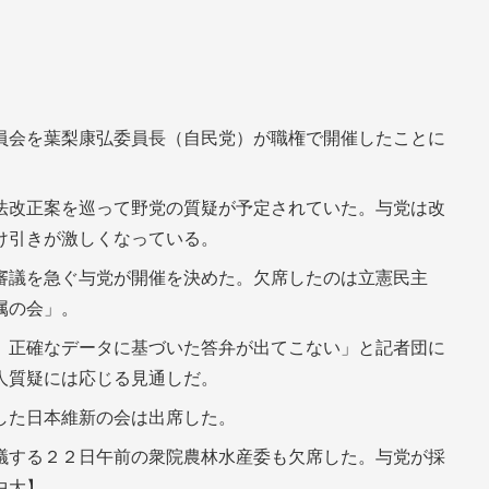
員会を葉梨康弘委員長（自民党）が職権で開催したことに
法改正案を巡って野党の質疑が予定されていた。与党は改
け引きが激しくなっている。
審議を急ぐ与党が開催を決めた。欠席したのは立憲民主
属の会」。
、正確なデータに基づいた答弁が出てこない」と記者団に
人質疑には応じる見通しだ。
した日本維新の会は出席した。
議する２２日午前の衆院農林水産委も欠席した。与党が採
中大】