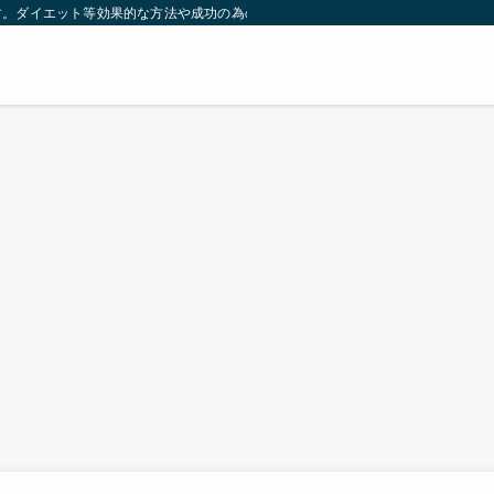
す。ダイエット等効果的な方法や成功の為の秘訣等。太ったり悩んでいる方々が簡