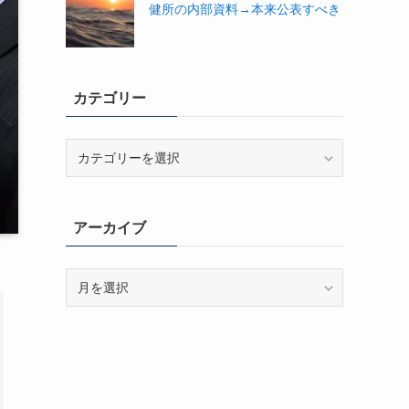
健所の内部資料→本来公表すべき
カテゴリー
カ
テ
ゴ
リ
アーカイブ
ー
ア
ー
カ
イ
ブ