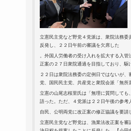
立憲民主党など野党４党派は、衆院法務委
反発し、２２日午前の審議を欠席した
。外国人労働者の受け入れを拡大する入管
正案の２７日衆院通過を目指しており、駆
２２日は衆院法務委の定例日ではないが、
党、国民民主党、共産党と衆院会派「無所
立憲の山尾志桜里氏は「無理に質問しても
語った。ただ、４党派は２２日午後の参考
自民、公明両党に改正案の修正協議を要請
立憲民主党など野党は、漁業法改正案を審
決日程を提案したことに反発した。【小田