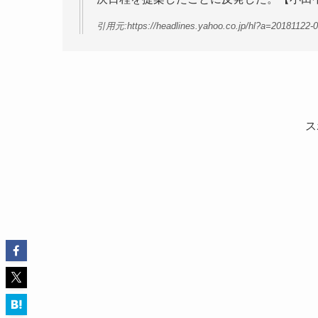
引用元:https://headlines.yahoo.co.jp/hl?a=20181122-0
ス