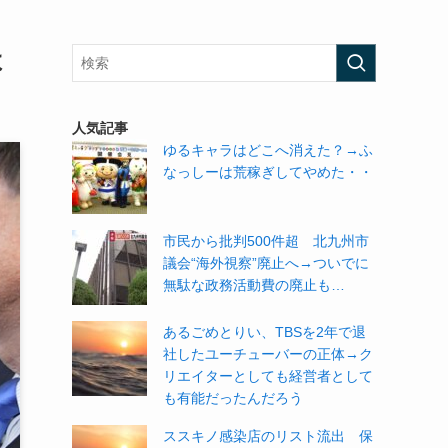
よ
人気記事
ゆるキャラはどこへ消えた？→ふ
なっしーは荒稼ぎしてやめた・・
市民から批判500件超 北九州市
議会“海外視察”廃止へ→ついでに
無駄な政務活動費の廃止も…
あるごめとりい、TBSを2年で退
社したユーチューバーの正体→ク
リエイターとしても経営者として
も有能だったんだろう
ススキノ感染店のリスト流出 保