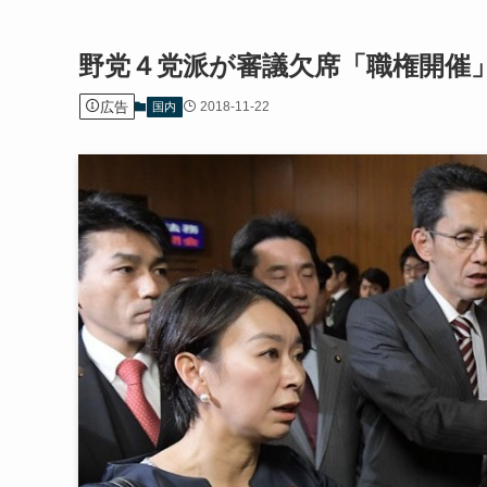
野党４党派が審議欠席「職権開催
広告
2018-11-22
国内