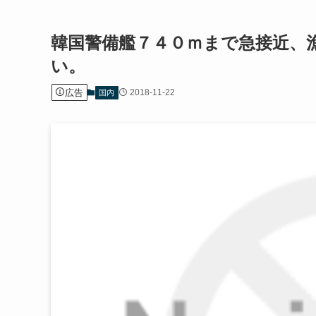
韓国警備艦７４０ｍまで急接近、
い。
広告
2018-11-22
国内