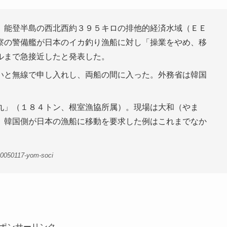
、能登半島の西北西約３９５キロの排他的経済水域（ＥＥ
察の警備艦が日本のイカ釣り漁船に対し「操業をやめ、移
ルまで急接近したと発表した。
いと無線で申し入れし、両船の間に入った。外務省は韓国
丸」（１８４トン、根室漁協所属）。現場は大和（やま
、韓国側が日本の漁船に移動を要求した例はこれまでなか
00050117-yom-soci
ポンサーリンク