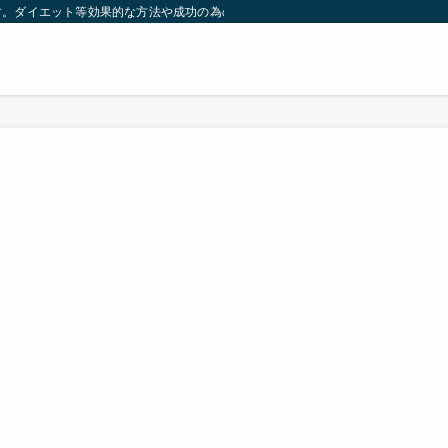
す。ダイエット等効果的な方法や成功の為の秘訣等。太ったり悩んでいる方々が簡