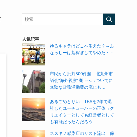
な
人気記事
ゆるキャラはどこへ消えた？→ふ
なっしーは荒稼ぎしてやめた・・
市民から批判500件超 北九州市
議会“海外視察”廃止へ→ついでに
無駄な政務活動費の廃止も…
あるごめとりい、TBSを2年で退
社したユーチューバーの正体→ク
リエイターとしても経営者として
も有能だったんだろう
ススキノ感染店のリスト流出 保