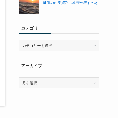
健所の内部資料→本来公表すべき
カテゴリー
カ
テ
ゴ
リ
アーカイブ
ー
ア
ー
カ
イ
ブ