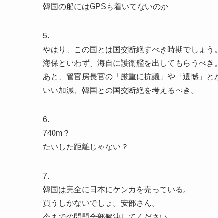
韓国の船にはGPSも着いてないのか
5.
やはり、この国とは国交断絶すべき時期でしょう
海保といわず、海自に護衛艦を出してもらうべき
あと、管官房長官の「厳重に抗議」や「遺憾」と
いい加減、韓国との国交断絶を考えるべき。
6.
740m？
たいした距離じゃない？
7.
韓国は完全に日本にケンカを売っている。
買うしかないでしょ。安部さん。
今までの問題全部解決してください。