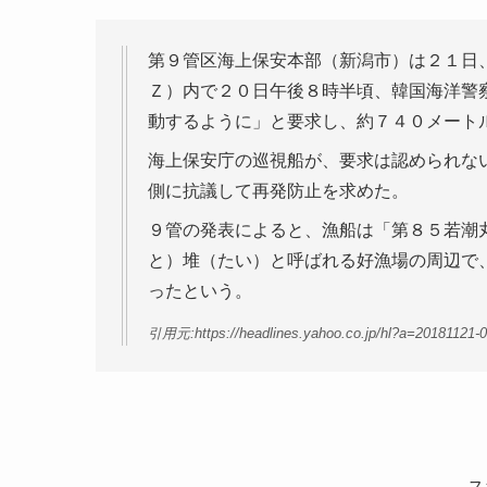
第９管区海上保安本部（新潟市）は２１日
Ｚ）内で２０日午後８時半頃、韓国海洋警
動するように」と要求し、約７４０メート
海上保安庁の巡視船が、要求は認められな
側に抗議して再発防止を求めた。
９管の発表によると、漁船は「第８５若潮
と）堆（たい）と呼ばれる好漁場の周辺で
ったという。
引用元:https://headlines.yahoo.co.jp/hl?a=20181121-
ス