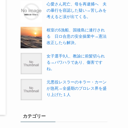
心愛さん死亡、母を再逮捕へ 夫
の暴行を容認した疑い→苦しみを
考えると涙が出てくる。
根室の5漁船、国後島に連行され
る 日ロ合意の安全操業中→憲法
改正したら解決。
女子選手9人、教諭に前髪切られ
る→パワハラであり、傷害です
ね。
元悪役レスラーのキラー・カーン
が急死→全盛期のプロレス界を盛
り上げた１人
カテゴリー