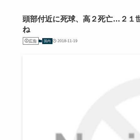
頭部付近に死球、高２死亡…２１
ね
広告
2018-11-19
国内