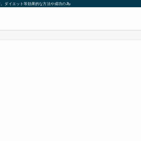
す。ダイエット等効果的な方法や成功の為の秘訣等。太ったり悩んでいる方々が簡