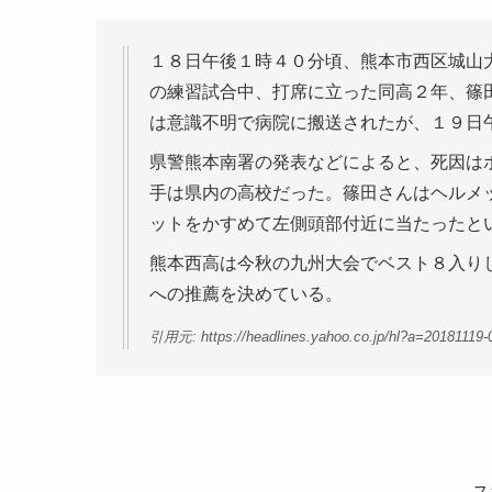
１８日午後１時４０分頃、熊本市西区城山
の練習試合中、打席に立った同高２年、篠
は意識不明で病院に搬送されたが、１９日
県警熊本南署の発表などによると、死因は
手は県内の高校だった。篠田さんはヘルメ
ットをかすめて左側頭部付近に当たったと
熊本西高は今秋の九州大会でベスト８入り
への推薦を決めている。
引用元: https://headlines.yahoo.co.jp/hl?a=20181119
ス