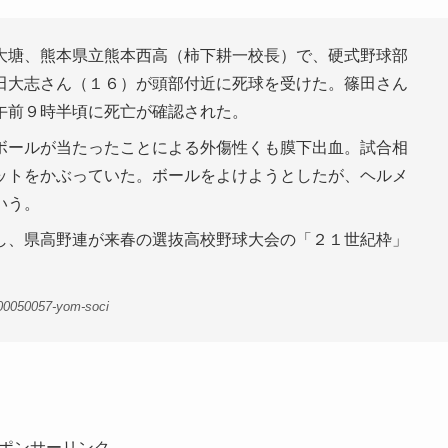
大塘、熊本県立熊本西高（柿下耕一校長）で、硬式野球部
田大志さん（１６）が頭部付近に死球を受けた。篠田さん
午前９時半頃に死亡が確認された。
ボールが当たったことによる外傷性くも膜下出血。試合相
ットをかぶっていた。ボールをよけようとしたが、ヘルメ
いう。
し、県高野連が来春の選抜高校野球大会の「２１世紀枠」
-00050057-yom-soci
ポンサーリンク