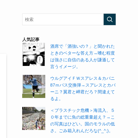
人気記事
酒席で「酒強いの？」と聞かれた
ときのベターな答え方→嗜む程度
は強さに自信のある人が謙遜して
言うイメージ。
ウルグアイＦＷスアレス＆カバニ
87ｍパス交換弾→スアレスとカバ
ーニ？翼君と岬君だろ？間違えて
るよ。
＜プラスチック危機＞海流入、５
０年までに魚の総重量超え？→こ
の写真はひどい。国のモラルの低
さ。ごみ箱入れんだろな(^_^;)。