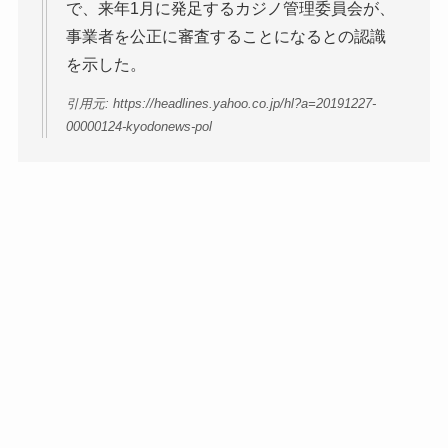
で、来年1月に発足するカジノ管理委員会が、
事業者を公正に審査することになるとの認識
を示した。
引用元: https://headlines.yahoo.co.jp/hl?a=20191227-
00000124-kyodonews-pol