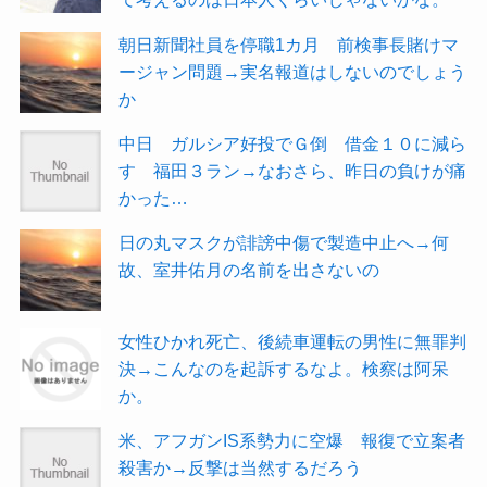
朝日新聞社員を停職1カ月 前検事長賭けマ
ージャン問題→実名報道はしないのでしょう
か
中日 ガルシア好投でＧ倒 借金１０に減ら
す 福田３ラン→なおさら、昨日の負けが痛
かった…
日の丸マスクが誹謗中傷で製造中止へ→何
故、室井佑月の名前を出さないの
女性ひかれ死亡、後続車運転の男性に無罪判
決→こんなのを起訴するなよ。検察は阿呆
か。
米、アフガンIS系勢力に空爆 報復で立案者
殺害か→反撃は当然するだろう