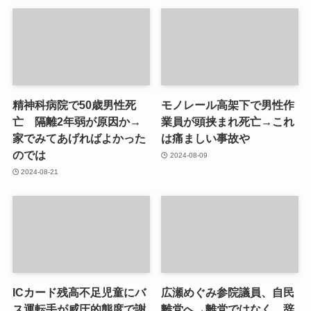
精神科病院で50歳男性死
モノレール高架下で男性作
亡 隔離2年弱が原因か→
業員が頭挟まれ死亡→これ
家でみてあげればよかった
は痛ましい事故や
のでは
2024-08-09
2024-08-21
ICカード残高不足児童にバ
広瀬めぐみ参院議員、自民
ス運転手が威圧的態度で謝
離党へ→離党ではなく、辞