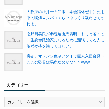
大阪府の松井一郎知事 本会議休憩中に公用
車で喫煙→タバコくらいゆっくり吸わせてや
れよ。
松野明美氏が参院選出馬表明→もっと若くて
一生懸命政治家になるために頑張ってる人に
候補者枠を譲ってほしい。
炭谷、オレンジ色ネクタイで巨人入団会見→
ここの監督は馬鹿なのかな？？www
カテゴリー
カ
テ