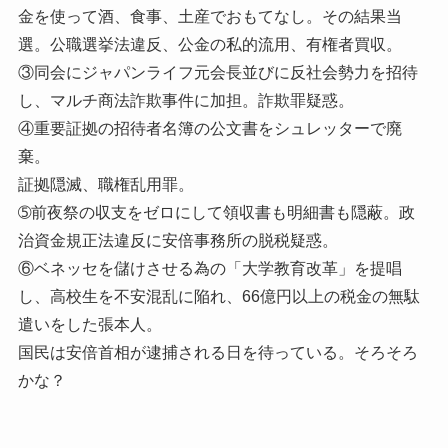
金を使って酒、食事、土産でおもてなし。その結果当
選。公職選挙法違反、公金の私的流用、有権者買収。
③同会にジャパンライフ元会長並びに反社会勢力を招待
し、マルチ商法詐欺事件に加担。詐欺罪疑惑。
④重要証拠の招待者名簿の公文書をシュレッターで廃
棄。
証拠隠滅、職権乱用罪。
➄前夜祭の収支をゼロにして領収書も明細書も隠蔽。政
治資金規正法違反に安倍事務所の脱税疑惑。
⑥ベネッセを儲けさせる為の「大学教育改革」を提唱
し、高校生を不安混乱に陥れ、66億円以上の税金の無駄
遣いをした張本人。
国民は安倍首相が逮捕される日を待っている。そろそろ
かな？