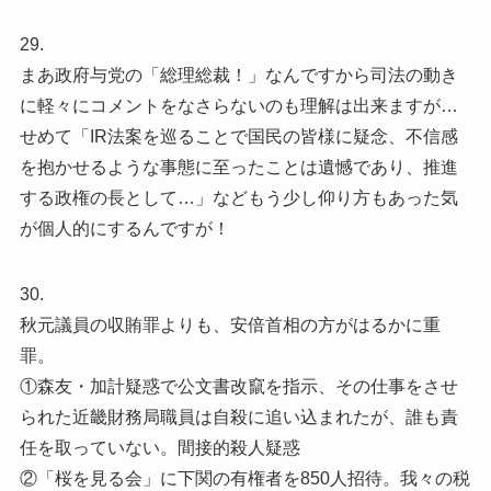
29.
まあ政府与党の「総理総裁！」なんですから司法の動き
に軽々にコメントをなさらないのも理解は出来ますが…
せめて「IR法案を巡ることで国民の皆様に疑念、不信感
を抱かせるような事態に至ったことは遺憾であり、推進
する政権の長として…」などもう少し仰り方もあった気
が個人的にするんですが！
30.
秋元議員の収賄罪よりも、安倍首相の方がはるかに重
罪。
①森友・加計疑惑で公文書改竄を指示、その仕事をさせ
られた近畿財務局職員は自殺に追い込まれたが、誰も責
任を取っていない。間接的殺人疑惑
②「桜を見る会」に下関の有権者を850人招待。我々の税