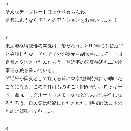
6.
そんなテンプレートばっかり要らんわ。
遺憾に思うなら何らかのアクションをお願いします！
7.
東京地検特捜部の本丸は二階だろう。2017年にも習近平
と会談したな。それで子分の秋元を副大臣にして、中国
企業と交渉させたんだろう。習近平の国賓待遇も二階幹
事長が絵を書いている。
習近平が国賓として迎える前に東京地検特捜部が動いた
ことになる。この事件はものすごく闇が深い。ロッキー
ド、金丸、リクルートコスモス株などの大型の事件にな
るだろう。自民党は岐路にたたされた。特捜部は日本の
ために頑張って欲しい。
8.