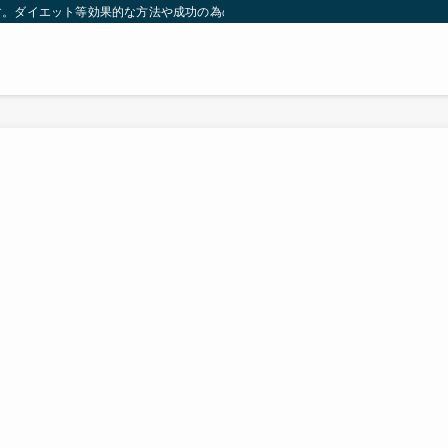
す。ダイエット等効果的な方法や成功の為の秘訣等。太ったり悩んでいる方々が簡