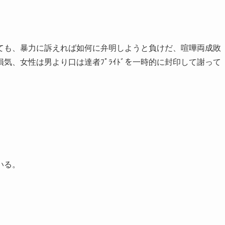
ても、暴力に訴えれば如何に弁明しようと負けだ、喧嘩両成敗
気、女性は男より口は達者ﾌﾟﾗｲﾄﾞを一時的に封印して謝って
いる。