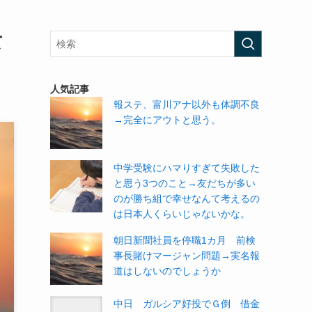
て
人気記事
報ステ、富川アナ以外も体調不良
→完全にアウトと思う。
中学受験にハマりすぎて失敗した
と思う3つのこと→友だちが多い
のが勝ち組で幸せなんて考えるの
は日本人くらいじゃないかな。
朝日新聞社員を停職1カ月 前検
事長賭けマージャン問題→実名報
道はしないのでしょうか
中日 ガルシア好投でＧ倒 借金