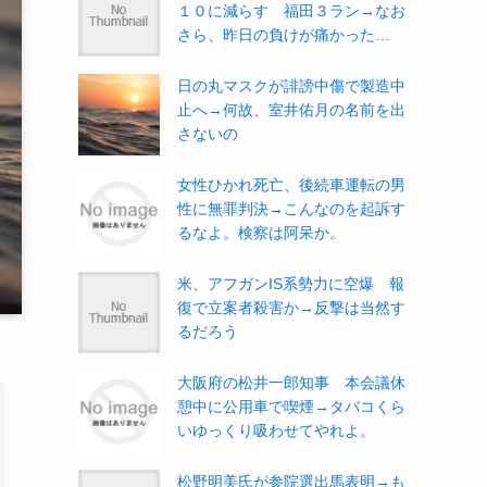
１０に減らす 福田３ラン→なお
さら、昨日の負けが痛かった…
日の丸マスクが誹謗中傷で製造中
止へ→何故、室井佑月の名前を出
さないの
女性ひかれ死亡、後続車運転の男
性に無罪判決→こんなのを起訴す
るなよ。検察は阿呆か。
米、アフガンIS系勢力に空爆 報
復で立案者殺害か→反撃は当然す
るだろう
大阪府の松井一郎知事 本会議休
憩中に公用車で喫煙→タバコくら
いゆっくり吸わせてやれよ。
松野明美氏が参院選出馬表明→も