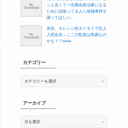
っと若くて一生懸命政治家になる
ために頑張ってる人に候補者枠を
譲ってほしい。
炭谷、オレンジ色ネクタイで巨人
入団会見→ここの監督は馬鹿なの
かな？？www
カテゴリー
カ
テ
ゴ
リ
アーカイブ
ー
ア
ー