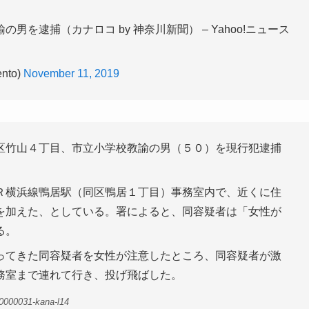
を逮捕（カナロコ by 神奈川新聞） – Yahoo!ニュース
nto)
November 11, 2019
竹山４丁目、市立小学校教諭の男（５０）を現行犯逮捕
Ｒ横浜線鴨居駅（同区鴨居１丁目）事務室内で、近くに住
を加えた、としている。署によると、同容疑者は「女性が
る。
ってきた同容疑者を女性が注意したところ、同容疑者が激
務室まで連れて行き、投げ飛ばした。
0000031-kana-l14