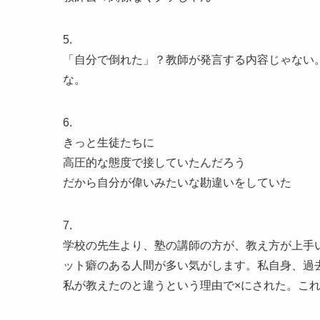
5.
「自分で倒れた」？教師が発言する内容じゃない
な。
6.
きっと生徒たちに
高圧的な態度で接していたんだろう
だから自分が偉いみたいな勘違いをしていた
7.
学校の先生より、塾の講師の方が、教え方が上手
ット癖のある人間が多い気がします。私自身、過
私が教えたのと違うという理由で×にされた。こ