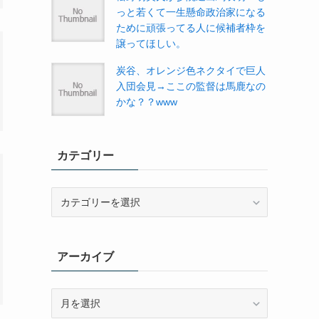
っと若くて一生懸命政治家になる
ために頑張ってる人に候補者枠を
譲ってほしい。
炭谷、オレンジ色ネクタイで巨人
入団会見→ここの監督は馬鹿なの
かな？？www
カテゴリー
カ
テ
ゴ
リ
アーカイブ
ー
ア
ー