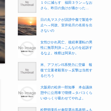
１０に減らす 福田３ラン→なお
さら、昨日の負けが痛かった…
日の丸マスクが誹謗中傷で製造中
止へ→何故、室井佑月の名前を出
さないの
女性ひかれ死亡、後続車運転の男
性に無罪判決→こんなのを起訴す
るなよ。検察は阿呆か。
米、アフガンIS系勢力に空爆 報
復で立案者殺害か→反撃は当然す
るだろう
大阪府の松井一郎知事 本会議休
憩中に公用車で喫煙→タバコくら
いゆっくり吸わせてやれよ。
松野明美氏が参院選出馬表明→も