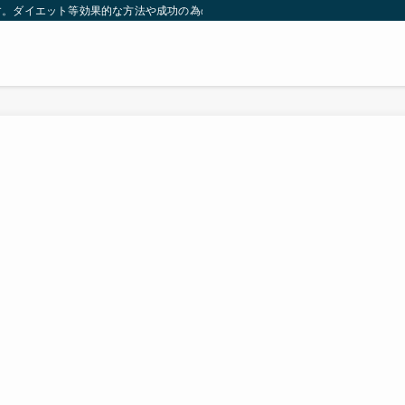
す。ダイエット等効果的な方法や成功の為の秘訣等。太ったり悩んでいる方々が簡