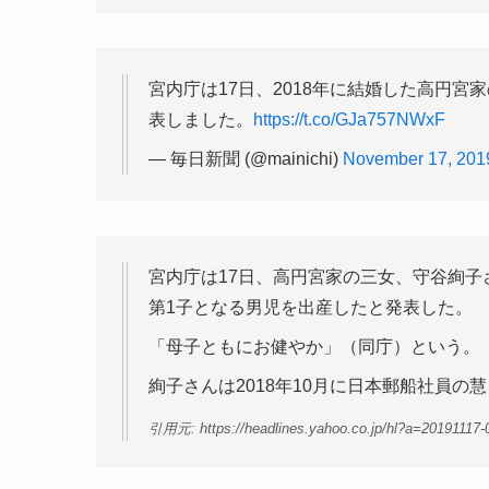
宮内庁は17日、2018年に結婚した高円
表しました。
https://t.co/GJa757NWxF
— 毎日新聞 (@mainichi)
November 17, 201
宮内庁は17日、高円宮家の三女、守谷絢子
第1子となる男児を出産したと発表した。
「母子ともにお健やか」（同庁）という。
絢子さんは2018年10月に日本郵船社員の
引用元: https://headlines.yahoo.co.jp/hl?a=20191117-0