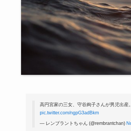
高円宮家の三女、守谷絢子さんが男児出産。
pic.twitter.com/ngpG3adBkm
— レンブラントちゃん (@rembrantchan)
N