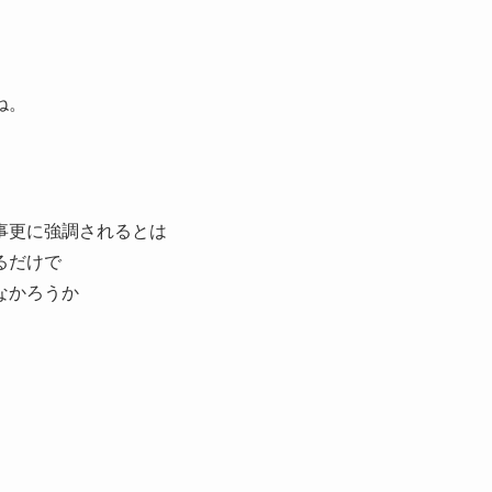
ね。
事更に強調されるとは
るだけで
なかろうか