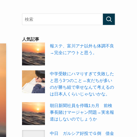
人気記事
報ステ、富川アナ以外も体調不良
→完全にアウトと思う。
中学受験にハマりすぎて失敗した
と思う3つのこと→友だちが多い
のが勝ち組で幸せなんて考えるの
は日本人くらいじゃないかな。
朝日新聞社員を停職1カ月 前検
事長賭けマージャン問題→実名報
道はしないのでしょうか
中日 ガルシア好投でＧ倒 借金