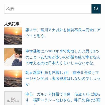
人気記事
報ステ、富川アナ以外も体調不良→完全にア
ウトと思う。
中学受験にハマりすぎて失敗したと思う3つ
のこと→友だちが多いのが勝ち組で幸せなん
て考えるのは日本人くらいじゃないかな。
朝日新聞社員を停職1カ月 前検事長賭けマ
ージャン問題→実名報道はしないのでしょう
か
中日 ガルシア好投でＧ倒 借金１０に減ら
す 福田３ラン→なおさら、昨日の負けが痛