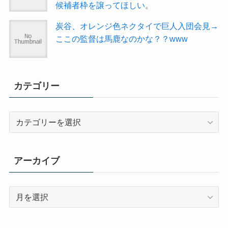
候補者枠を譲ってほしい。
炭谷、オレンジ色ネクタイで巨人入団会見→
ここの監督は馬鹿なのかな？？www
カテゴリー
カ
テ
ゴ
リ
アーカイブ
ー
ア
ー
カ