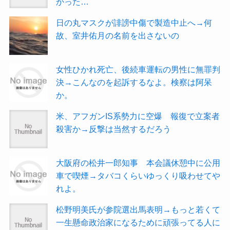
かった…
日の丸マスクが誹謗中傷で製造中止へ→何
故、室井佑月の名前を出さないの
女性ひかれ死亡、後続車運転の男性に無罪判
決→こんなのを起訴するなよ。検察は阿呆
か。
米、アフガンIS系勢力に空爆 報復で立案者
殺害か→反撃は当然するだろう
大阪府の松井一郎知事 本会議休憩中に公用
車で喫煙→タバコくらいゆっくり吸わせてや
れよ。
松野明美氏が参院選出馬表明→もっと若くて
一生懸命政治家になるために頑張ってる人に