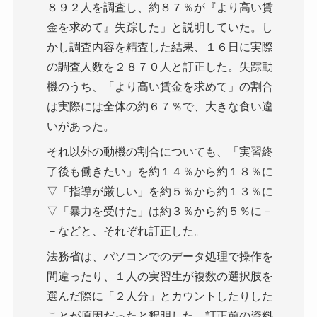
８９２人を調査し、約８７％が『より高い賃
金を求めて』失踪した」と説明していた。し
かし調査内容を精査した結果、１６日に実際
の調査人数を２８７０人と訂正した。失踪動
機のうち、「より高い賃金を求めて」の割合
は実際には全体の約６７％で、大きな食い違
いがあった。
それ以外の動機の割合についても、「実習終
了後も働きたい」を約１４％から約１８％に
▽「指導が厳しい」を約５％から約１３％に
▽「暴力を受けた」は約３％から約５％に－
－などと、それぞれ訂正した。
法務省は、パソコンでのデータ処理で操作を
間違ったり、１人の実習生が複数の選択肢を
選んだ際に「２人分」とカウントしたりした
ことが原因だったと釈明した。訂正前の資料