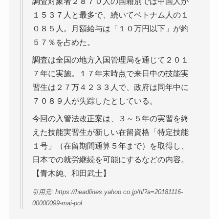
調査対象者２８７０人の国籍別では中国人が
１５３７人と最多で、続いてベトナム人の１
０８５人。月額給与は「１０万円以下」が約
５７％を占めた。
調査は全国の地方入国管理局を通じて２０１
７年に実施。１７年末時点で来日中の技能実
習生は２７万４２３３人で、政府は同年中に
７０８９人が失踪したとしている。
今回の入管法改正案は、３～５年の実習を終
えた技能実習生が新しい在留資格「特定技能
１号」（在留期間通算５年まで）を取得し、
日本での就労継続を可能にするなどの内容。
【青木純、和田武士】
引用元: https://headlines.yahoo.co.jp/hl?a=20181116-
00000099-mai-pol