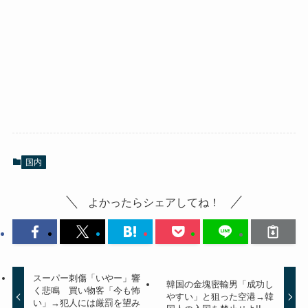
国内
よかったらシェアしてね！
スーパー刺傷「いやー」響
韓国の金塊密輸男「成功し
く悲鳴 買い物客「今も怖
やすい」と狙った空港→韓
い」→犯人には厳罰を望み