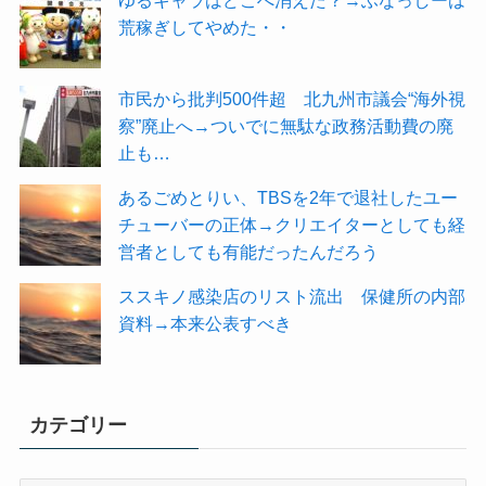
荒稼ぎしてやめた・・
市民から批判500件超 北九州市議会“海外視
察”廃止へ→ついでに無駄な政務活動費の廃
止も…
あるごめとりい、TBSを2年で退社したユー
チューバーの正体→クリエイターとしても経
営者としても有能だったんだろう
ススキノ感染店のリスト流出 保健所の内部
資料→本来公表すべき
カテゴリー