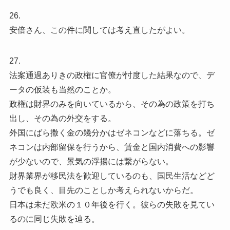
26.
安倍さん、この件に関しては考え直したがよい。
27.
法案通過ありきの政権に官僚が忖度した結果なので、デ
ータの仮装も当然のことか。
政権は財界のみを向いているから、その為の政策を打ち
出し、その為の外交をする。
外国にばら撒く金の幾分かはゼネコンなどに落ちる。ゼ
ネコンは内部留保を行うから、賃金と国内消費への影響
が少ないので、景気の浮揚には繋がらない。
財界業界が移民法を歓迎しているのも、国民生活などど
うでも良く、目先のことしか考えられないからだ。
日本は未だ欧米の１０年後を行く。彼らの失敗を見てい
るのに同じ失敗を辿る。