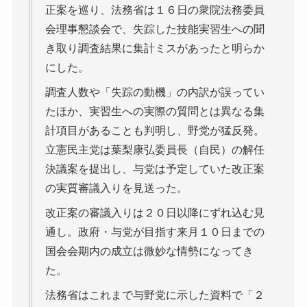
正案を巡り、法務省は１６日の衆院法務委員
会理事懇談会で、失踪した技能実習生への聞
き取り調査結果に集計ミスがあったと明らか
にした。
調査人数や「失踪の動機」の内訳が誤ってい
たほか、実習生への実際の質問とは異なる集
計項目があることも判明し、野党が猛反発。
立憲民主党は葉梨康弘委員長（自民）の解任
決議案を提出し、与党は予定していた改正案
の実質審議入りを見送った。
改正案の審議入りは２０日以降にずれ込む見
通し。政府・与党が目指す来月１０日までの
国会会期内の成立は微妙な情勢になってき
た。
法務省はこれまで与野党に示した資料で「２