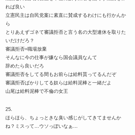
れば良い
立憲民主は自民党案に素直に賛成するわけにも行かんか
ら
とりあえずゴネて審議拒否と言う名の大型連休を取りた
いだけだろ？
審議拒否=職場放棄
そんなに今の仕事が嫌なら国会議員なんて
辞めたら良いだろ
審議拒否をしてる間もお前らは給料貰ってるんだぞ
審議拒否ばかりしてる奴らは給料泥棒と一緒だよ
山尾は給料泥棒で不倫の女王
25.
ほらほら、ちょっときな臭い感じがしてきてませんか
ね？ミスって…ウソっぽいなぁ…