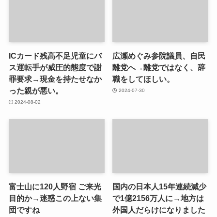
ICカード残高不足児童にバ
広瀬めぐみ参院議員、自民
ス運転手が威圧的態度で謝
離党へ→離党ではなく、辞
罪要求→現金を持たせなか
職をしてほしい。
った親が悪い。
2024-07-30
2024-08-02
富士山に120人野宿 ご来光
国内の日本人15年連続減少
目的か→迷惑この上ない集
で1億2156万人に→地方は
団ですね
外国人だらけになりました