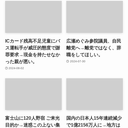
ICカード残高不足児童にバ
広瀬めぐみ参院議員、自民
ス運転手が威圧的態度で謝
離党へ→離党ではなく、辞
罪要求→現金を持たせなか
職をしてほしい。
った親が悪い。
2024-07-30
2024-08-02
富士山に120人野宿 ご来光
国内の日本人15年連続減少
目的か→迷惑この上ない集
で1億2156万人に→地方は