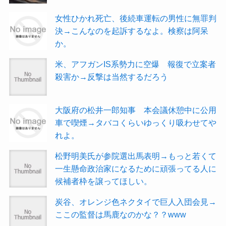
女性ひかれ死亡、後続車運転の男性に無罪判
決→こんなのを起訴するなよ。検察は阿呆
か。
米、アフガンIS系勢力に空爆 報復で立案者
殺害か→反撃は当然するだろう
大阪府の松井一郎知事 本会議休憩中に公用
車で喫煙→タバコくらいゆっくり吸わせてや
れよ。
松野明美氏が参院選出馬表明→もっと若くて
一生懸命政治家になるために頑張ってる人に
候補者枠を譲ってほしい。
炭谷、オレンジ色ネクタイで巨人入団会見→
ここの監督は馬鹿なのかな？？www