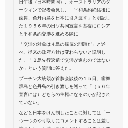
日午後（日本時間同）、オーストラリアのダ
ーウィンで記者会見し、「平和条約締結後に
歯舞、色丹両島を日本に引き渡す」と明記し
た１９５６年の日ソ共同宣言を基礎にロシア
と平和条約交渉を進める際に
「交渉の対象は４島の帰属の問題だ」と述
べ、従来の政府方針は変わらないと説明し
た。「２島先行返還で交渉が進むのではない
か」という質問に答えた。
プーチン大統領が首脳会談後の１５日、歯舞
群島と色丹島の引き渡しを巡って「（５６年
宣言には）どちらの主権になるのかが記され
ていない」
などと日本をけん制したことに対しては「一
つ一つのやり取りにコメントすることは差し