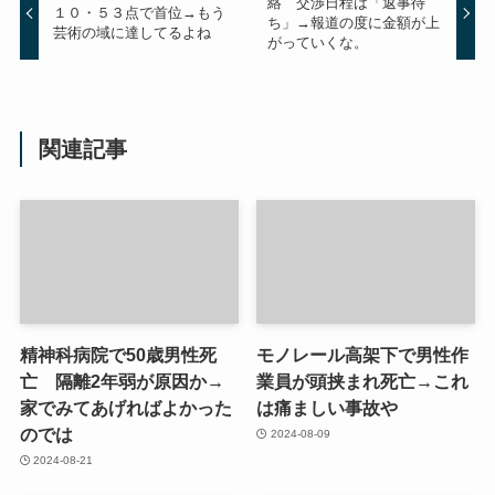
絡 交渉日程は「返事待
１０・５３点で首位→もう
ち」→報道の度に金額が上
芸術の域に達してるよね
がっていくな。
関連記事
精神科病院で50歳男性死
モノレール高架下で男性作
亡 隔離2年弱が原因か→
業員が頭挟まれ死亡→これ
家でみてあげればよかった
は痛ましい事故や
のでは
2024-08-09
2024-08-21