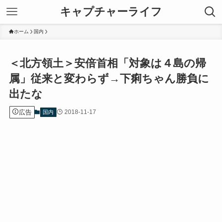
キャプチャーライフ
ホーム
国内
＜北方領土＞安倍首相「対象は４島の帰
属」従来と変わらず→下痢ちゃん勝負に
出たな
広告
2018-11-17
国内