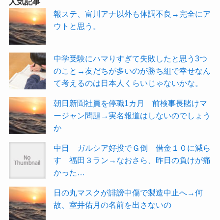
人気記事
報ステ、富川アナ以外も体調不良→完全にア
ウトと思う。
中学受験にハマりすぎて失敗したと思う3つ
のこと→友だちが多いのが勝ち組で幸せなん
て考えるのは日本人くらいじゃないかな。
朝日新聞社員を停職1カ月 前検事長賭けマ
ージャン問題→実名報道はしないのでしょう
か
中日 ガルシア好投でＧ倒 借金１０に減ら
す 福田３ラン→なおさら、昨日の負けが痛
かった…
日の丸マスクが誹謗中傷で製造中止へ→何
故、室井佑月の名前を出さないの