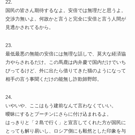
22.
国民の皆さん期待するなよ。安倍では無理だと思うよ。
交渉力無いよ。何故かと言うと完全に安倍と言う人間が
見透かされてるから。
23.
最低最悪の無能の安倍には無理な話しで、莫大な経済協
力やらされるだけ。この馬鹿は内弁慶で国内だけでいち
びってるけど、外に出たら借りてきた猫のようになって
相手の言う事聞くだけの能無し詐欺師野郎。
24.
いやいや、ここはもう建前なんて言わなくていい。
曖昧にするとプーチンにさらに付け込まれるよ。
はっきりと「２島で行く」と宣言してくれた方が国民に
とっても解り易いし、ロシア側にも毅然とした印象を与