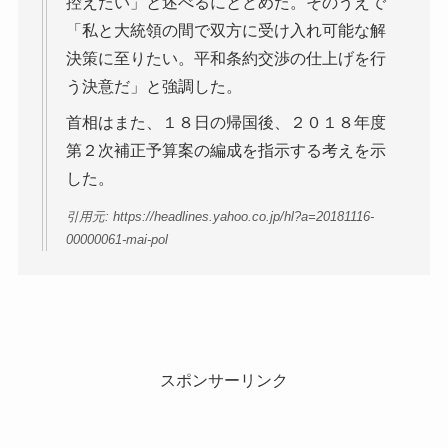
控えたい」と述べるにとどめた。そのうえで
「私と大統領の間で双方に受け入れ可能な解
決策に至りたい。平和条約交渉の仕上げを行
う決意だ」と強調した。
首相はまた、１８日の帰国後、２０１８年度
第２次補正予算案の編成を指示する考えを示
した。
引用元: https://headlines.yahoo.co.jp/hl?a=20181116-
00000061-mai-pol
スポンサーリンク