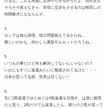
けるな。こんな馬鹿に交渉やらせるからだよ、自民党も
そろそろ覚えなきゃ。安倍に交渉をさせるのは根回しの
時間稼ぎにもならんぞ。
4.
ロシアは他も国境、領土問題抱えてるからね…
難しいのかな…何かしら裏取引もセットだろうね…
5.
いつもの事だけど何も解決してないんじゃないの？
いかにもすぐに返還みたいに報道されてるけど・・・
日本が思ってる程、世界は甘くない！
6.
先に2島返還でゆくゆくは4島返還を目指す、は逆に無理
だと思う。2島だけでも返還したら、残りの２島が戻って