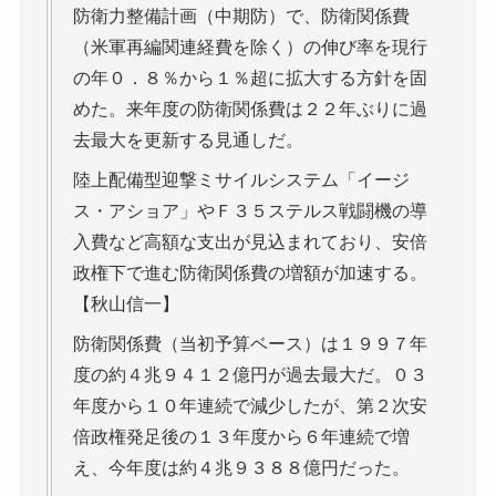
防衛力整備計画（中期防）で、防衛関係費
（米軍再編関連経費を除く）の伸び率を現行
の年０．８％から１％超に拡大する方針を固
めた。来年度の防衛関係費は２２年ぶりに過
去最大を更新する見通しだ。
陸上配備型迎撃ミサイルシステム「イージ
ス・アショア」やＦ３５ステルス戦闘機の導
入費など高額な支出が見込まれており、安倍
政権下で進む防衛関係費の増額が加速する。
【秋山信一】
防衛関係費（当初予算ベース）は１９９７年
度の約４兆９４１２億円が過去最大だ。０３
年度から１０年連続で減少したが、第２次安
倍政権発足後の１３年度から６年連続で増
え、今年度は約４兆９３８８億円だった。