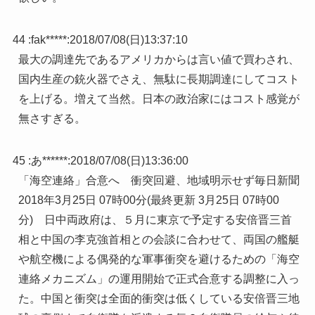
44 :
fak*****
:
2018/07/08(日)13:37:10
最大の調達先であるアメリカからは言い値で買わされ、
国内生産の銃火器でさえ、無駄に長期調達にしてコスト
を上げる。増えて当然。日本の政治家にはコスト感覚が
無さすぎる。
45 :
あ******
:
2018/07/08(日)13:36:00
「海空連絡」合意へ 衝突回避、地域明示せず毎日新聞
2018年3月25日 07時00分(最終更新 3月25日 07時00
分) 日中両政府は、５月に東京で予定する安倍晋三首
相と中国の李克強首相との会談に合わせて、両国の艦艇
や航空機による偶発的な軍事衝突を避けるための「海空
連絡メカニズム」の運用開始で正式合意する調整に入っ
た。中国と衝突は全面的衝突は低くしている安倍晋三地