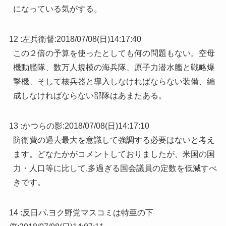
になっている気がする。
12 :
左兵衛督
:
2018/07/08(日)14:17:40
この２倍の予算を使ったとしても何の問題もない。空母
機動艦隊、数万人規模の海兵隊、原子力潜水艦と戦略爆
撃機、そして核兵器と導入しなければならない装備、編
成しなければならない部隊はあまたある。
13 :
かつらの影
:
2018/07/08(日)14:17:10
防衛費の過去最大を意識して強調する必要はないと考え
ます。どなたかがコメントしておりましたが、米国の国
力・人口等に比して,多過ぎる国会議員の定数を低減すべ
きです。
14 :
反日パ.ヨク野党マスコミは特亜の下