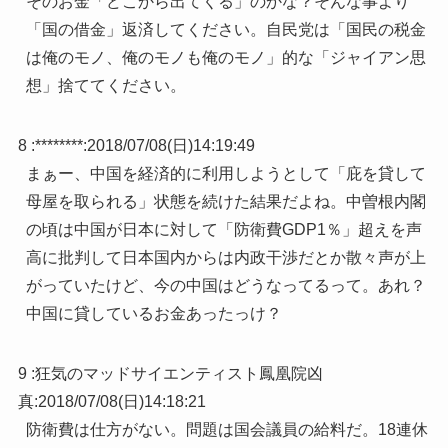
そのお金「どこから出てくる」のかな？そんな事より
「国の借金」返済してください。自民党は「国民の税金
は俺のモノ、俺のモノも俺のモノ」的な「ジャイアン思
想」捨ててください。
8 :
********
:
2018/07/08(日)14:19:49
まぁー、中国を経済的に利用しようとして「庇を貸して
母屋を取られる」状態を続けた結果だよね。中曽根内閣
の頃は中国が日本に対して「防衛費GDP1％」超えを声
高に批判して日本国内からは内政干渉だとか散々声が上
がっていたけど、今の中国はどうなってるって。あれ？
中国に貸しているお金あったっけ？
9 :
狂気のマッドサイエンティスト鳳凰院凶
真
:
2018/07/08(日)14:18:21
防衛費は仕方がない。問題は国会議員の給料だ。18連休