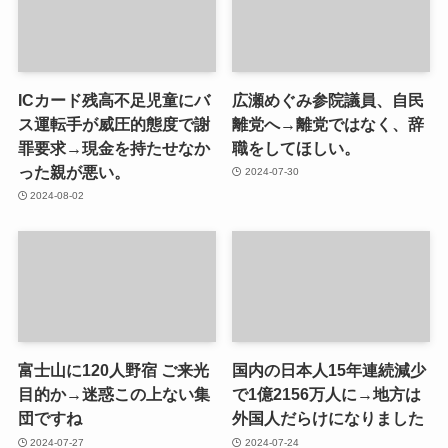
ICカード残高不足児童にバ
広瀬めぐみ参院議員、自民
ス運転手が威圧的態度で謝
離党へ→離党ではなく、辞
罪要求→現金を持たせなか
職をしてほしい。
った親が悪い。
2024-07-30
2024-08-02
富士山に120人野宿 ご来光
国内の日本人15年連続減少
目的か→迷惑この上ない集
で1億2156万人に→地方は
団ですね
外国人だらけになりました
2024-07-27
2024-07-24