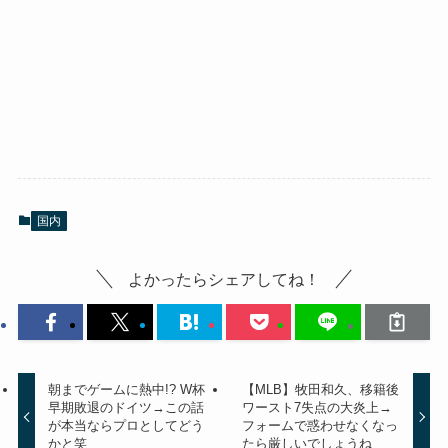
国内
よかったらシェアしてね！
朝までゲームに熱中!? W杯
【MLB】牧田和久、移籍後
早期敗退のドイツ→この話
ワースト7失点の大炎上→
が本当ならプロとしてどう
フォームで惑わせなくなっ
かと笑
たら厳しいでしょうね