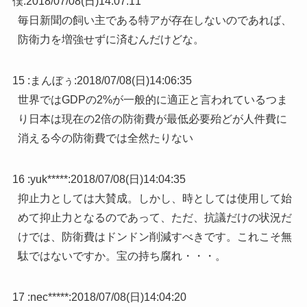
僕
:
2018/07/08(日)14:07:11
毎日新聞の飼い主である特アが存在しないのであれば、
防衛力を増強せずに済むんだけどな。
15 :
まんぼぅ
:
2018/07/08(日)14:06:35
世界ではGDPの2%が一般的に適正と言われているつま
り日本は現在の2倍の防衛費が最低必要殆どが人件費に
消える今の防衛費では全然たりない
16 :
yuk*****
:
2018/07/08(日)14:04:35
抑止力としては大賛成。しかし、時としては使用して始
めて抑止力となるのであって、ただ、抗議だけの状況だ
けでは、防衛費はドンドン削減すべきです。これこそ無
駄ではないですか。宝の持ち腐れ・・・。
17 :
nec*****
:
2018/07/08(日)14:04:20