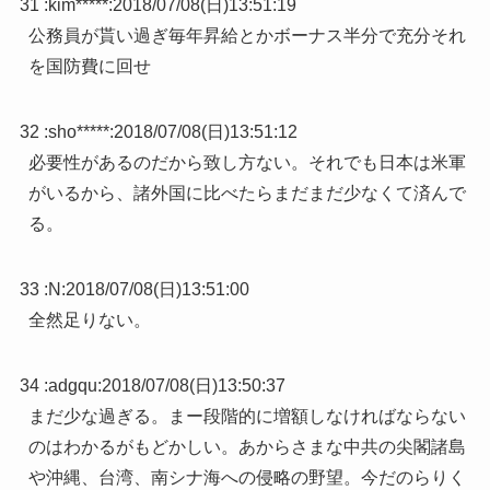
31 :
kim*****
:
2018/07/08(日)13:51:19
公務員が貰い過ぎ毎年昇給とかボーナス半分で充分それ
を国防費に回せ
32 :
sho*****
:
2018/07/08(日)13:51:12
必要性があるのだから致し方ない。それでも日本は米軍
がいるから、諸外国に比べたらまだまだ少なくて済んで
る。
33 :
N
:
2018/07/08(日)13:51:00
全然足りない。
34 :
adgqu
:
2018/07/08(日)13:50:37
まだ少な過ぎる。まー段階的に増額しなければならない
のはわかるがもどかしい。あからさまな中共の尖閣諸島
や沖縄、台湾、南シナ海への侵略の野望。今だのらりく