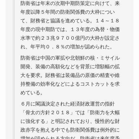
防衛省は年末の次期中期防策定に向けて、来
年度以降５年間の防衛関係費の大枠につい
て、財務省と協議を進めている。１４～１８
年度の現中期防では、１３年度の為替・物価
水準で約２３兆９７００億円の大枠が設定さ
れ、年平均０．８％の増加が認められた。
防衛省は中国の軍拡や北朝鮮の核・ミサイル
開発、装備の高額化などを背景に増額幅の拡
大を要求。財務省は装備品の原価の精査や維
持整備の効率化などによるコストカットを求
めている。
６月に閣議決定された経済財政運営の指針
「骨太の方針２０１８」では「防衛力を大幅
に強化する」と明記されており、慢性的な財
政赤字を抱える中でも防衛関係費は例外的に
増加が認められる方向だ。防衛省は来年度予