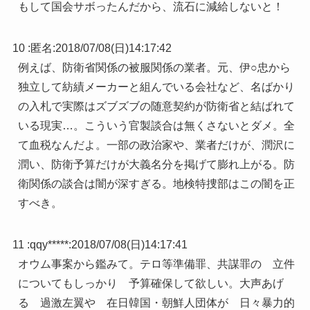
もして国会サボったんだから、流石に減給しないと！
10 :
匿名
:
2018/07/08(日)14:17:42
例えば、防衛省関係の被服関係の業者。元、伊○忠から
独立して紡績メーカーと組んでいる会社など、名ばかり
の入札で実際はズブズブの随意契約が防衛省と結ばれて
いる現実…。こういう官製談合は無くさないとダメ。全
て血税なんだよ。一部の政治家や、業者だけが、潤沢に
潤い、防衛予算だけが大義名分を掲げて膨れ上がる。防
衛関係の談合は闇が深すぎる。地検特捜部はこの闇を正
すべき。
11 :
qqy*****
:
2018/07/08(日)14:17:41
オウム事案から鑑みて。テロ等準備罪、共謀罪の 立件
についてもしっかり 予算確保して欲しい。大声あげ
る 過激左翼や 在日韓国・朝鮮人団体が 日々暴力的