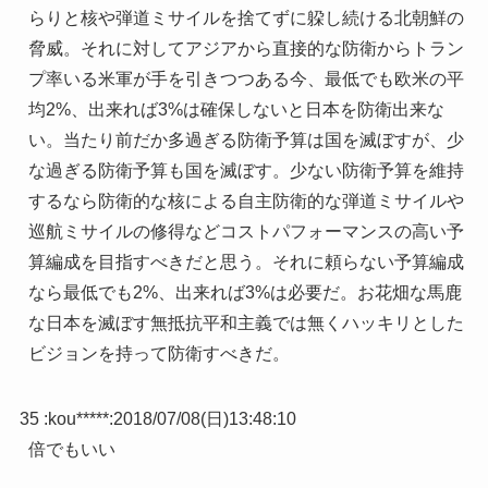
らりと核や弾道ミサイルを捨てずに躱し続ける北朝鮮の
脅威。それに対してアジアから直接的な防衛からトラン
プ率いる米軍が手を引きつつある今、最低でも欧米の平
均2%、出来れば3%は確保しないと日本を防衛出来な
い。当たり前だか多過ぎる防衛予算は国を滅ぼすが、少
な過ぎる防衛予算も国を滅ぼす。少ない防衛予算を維持
するなら防衛的な核による自主防衛的な弾道ミサイルや
巡航ミサイルの修得などコストパフォーマンスの高い予
算編成を目指すべきだと思う。それに頼らない予算編成
なら最低でも2%、出来れば3%は必要だ。お花畑な馬鹿
な日本を滅ぼす無抵抗平和主義では無くハッキリとした
ビジョンを持って防衛すべきだ。
35 :
kou*****
:
2018/07/08(日)13:48:10
倍でもいい