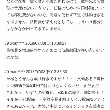
などの改修・建て替えが優先されるので、数年先まで修
理の予定はないそうです。任務のための車両移動につい
ても移動費がないので、高速を使わず下道で移動せざる
を得ません。防衛費が増えたとしても、こういう部分に
はなかなか回ってきていません。
39 :
yok*****
:
2018/07/08(日)13:39:27
防衛費を増加依頼するためには仮想敵国が多い方がいい
のかな。
40 :
nan*****
:
2018/07/08(日)13:38:50
至極とうぜんな成り行きですが！！・・文句ある？毎日
クン防衛予算5兆円では足りないくらいだ。まだまだ
これから いずもの空母化、F35Ｂの導入、地対艦ミサ
イルを○○に配備・・空対空長距離ミサイル配備などたく
さんあるからね。大陸と半島にいるミンジョク主義者に