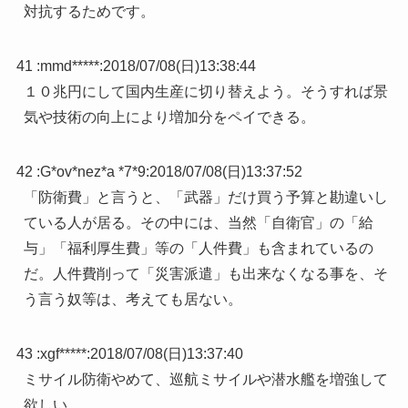
対抗するためです。
41 :
mmd*****
:
2018/07/08(日)13:38:44
１０兆円にして国内生産に切り替えよう。そうすれば景
気や技術の向上により増加分をペイできる。
42 :
G*ov*nez*a *7*9
:
2018/07/08(日)13:37:52
「防衛費」と言うと、「武器」だけ買う予算と勘違いし
ている人が居る。その中には、当然「自衛官」の「給
与」「福利厚生費」等の「人件費」も含まれているの
だ。人件費削って「災害派遣」も出来なくなる事を、そ
う言う奴等は、考えても居ない。
43 :
xgf*****
:
2018/07/08(日)13:37:40
ミサイル防衛やめて、巡航ミサイルや潜水艦を増強して
欲しい。