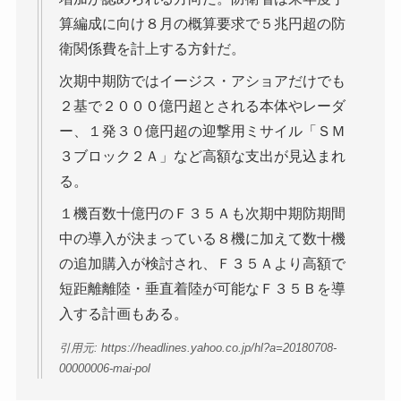
算編成に向け８月の概算要求で５兆円超の防
衛関係費を計上する方針だ。
次期中期防ではイージス・アショアだけでも
２基で２０００億円超とされる本体やレーダ
ー、１発３０億円超の迎撃用ミサイル「ＳＭ
３ブロック２Ａ」など高額な支出が見込まれ
る。
１機百数十億円のＦ３５Ａも次期中期防期間
中の導入が決まっている８機に加えて数十機
の追加購入が検討され、Ｆ３５Ａより高額で
短距離離陸・垂直着陸が可能なＦ３５Ｂを導
入する計画もある。
引用元: https://headlines.yahoo.co.jp/hl?a=20180708-
00000006-mai-pol