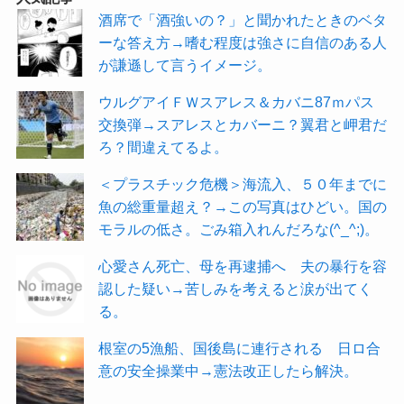
酒席で「酒強いの？」と聞かれたときのベタ
ーな答え方→嗜む程度は強さに自信のある人
が謙遜して言うイメージ。
ウルグアイＦＷスアレス＆カバニ87ｍパス
交換弾→スアレスとカバーニ？翼君と岬君だ
ろ？間違えてるよ。
＜プラスチック危機＞海流入、５０年までに
魚の総重量超え？→この写真はひどい。国の
モラルの低さ。ごみ箱入れんだろな(^_^;)。
心愛さん死亡、母を再逮捕へ 夫の暴行を容
認した疑い→苦しみを考えると涙が出てく
る。
根室の5漁船、国後島に連行される 日ロ合
意の安全操業中→憲法改正したら解決。