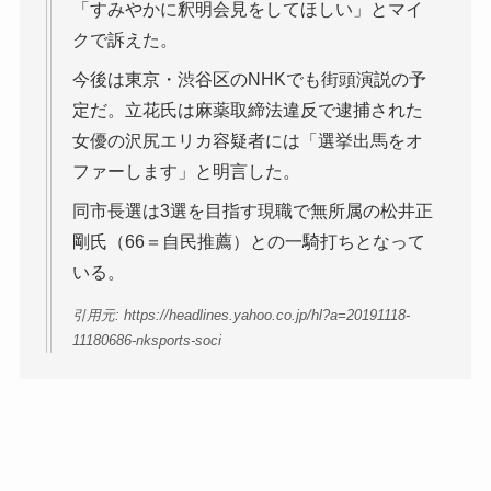
「すみやかに釈明会見をしてほしい」とマイ
クで訴えた。
今後は東京・渋谷区のNHKでも街頭演説の予
定だ。立花氏は麻薬取締法違反で逮捕された
女優の沢尻エリカ容疑者には「選挙出馬をオ
ファーします」と明言した。
同市長選は3選を目指す現職で無所属の松井正
剛氏（66＝自民推薦）との一騎打ちとなって
いる。
引用元: https://headlines.yahoo.co.jp/hl?a=20191118-
11180686-nksports-soci