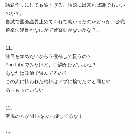
話題作りにしても酷すぎる。話題に出来れば誰でもいい
のか？。
自滅で国会議員止めてくれて助かったのかどうか。公職
選挙法違反かなにかで警察動かないかな？。
11.
注目を集めたいから立候補して貰うの？
YouTubeでみたけど、口調がひどいよね？
あなたは政治で遊んでるの？
この人に払われた給料はドブに捨てたのと同じや
あ～もったいない
12.
沢尻の方がNHKをぶっ壊してるな！