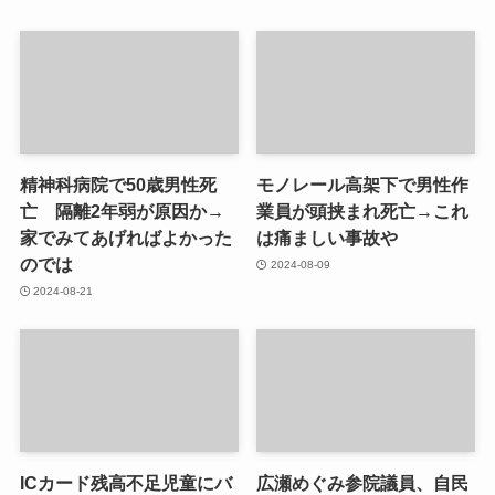
精神科病院で50歳男性死
モノレール高架下で男性作
亡 隔離2年弱が原因か→
業員が頭挟まれ死亡→これ
家でみてあげればよかった
は痛ましい事故や
のでは
2024-08-09
2024-08-21
ICカード残高不足児童にバ
広瀬めぐみ参院議員、自民