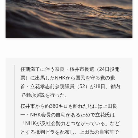
任期満了に伴う奈良・桜井市長選（24日投開
票）に出馬したNHKから国民を守る党の党
首・立花孝志前参院議員（52）が18日、都内
で街頭演説を行った。
桜井市から約360キロも離れた地には上田良
一・NHK会長の自宅があるためで立花氏は
「NHKが反社会勢力とつながっている」など
とする批判ビラを配布し、上田氏の自宅前で