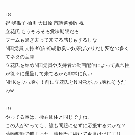
18.
祝 我孫子 桶川 大田原 市議選惨敗 祝
立花氏 もうそろそろ賞味期限だろ
ブームも過ぎ去って来てる感じもするしな
N国党員 支持者(信者)胡散臭い奴等ばかりだし変なの多く
てネタの宝庫
立花氏を始めN国党員や支持者の動画配信によって異常性
が徐々に露呈して来てるから非常に良い
NHKをぶっ壊す！前に立花氏とN国党がぶっ壊れそうだ
わw
19.
やってる事は、極右団体と同じですね。
この人がやっても、誰も問題にせずに応援するのかな？
薬物犯罪で捕まった、清原氏に続いて今度は沢尻エリ