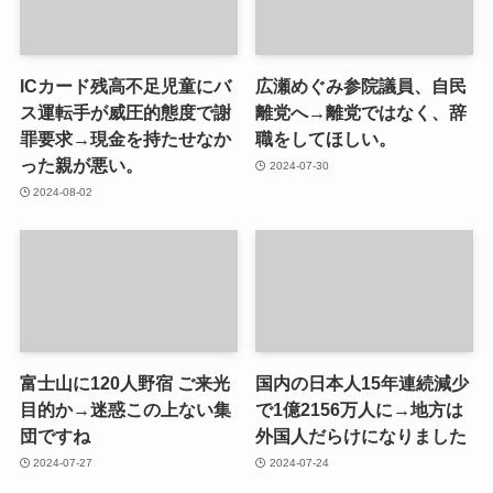
ICカード残高不足児童にバ
広瀬めぐみ参院議員、自民
ス運転手が威圧的態度で謝
離党へ→離党ではなく、辞
罪要求→現金を持たせなか
職をしてほしい。
った親が悪い。
2024-07-30
2024-08-02
富士山に120人野宿 ご来光
国内の日本人15年連続減少
目的か→迷惑この上ない集
で1億2156万人に→地方は
団ですね
外国人だらけになりました
2024-07-27
2024-07-24