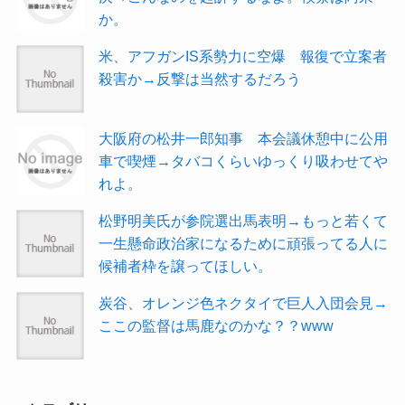
か。
米、アフガンIS系勢力に空爆 報復で立案者
殺害か→反撃は当然するだろう
大阪府の松井一郎知事 本会議休憩中に公用
車で喫煙→タバコくらいゆっくり吸わせてや
れよ。
松野明美氏が参院選出馬表明→もっと若くて
一生懸命政治家になるために頑張ってる人に
候補者枠を譲ってほしい。
炭谷、オレンジ色ネクタイで巨人入団会見→
ここの監督は馬鹿なのかな？？www