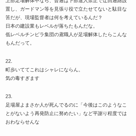
上部足場解体中なら、普通は下部進入禁止で迂回通路設
置し、ガードマン等を見張り役で立たせてないと駄目な
筈だが、現場監督者は何を考えているんだ？
日本の建設業もレベルが落ちたもんだな。
低レベルチンピラ集団の鳶職人が足場解体したらこんな
もんだって。
22.
町歩いててこれはシャレにならん。
気の毒すぎます
23.
足場屋よまさか人が死んでるのに「今後はこのようなこ
とがないよう再発防止に努めたい」など平謝り程度では
おわならせんな