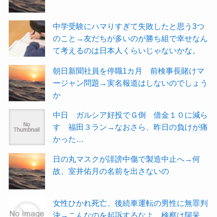
中学受験にハマりすぎて失敗したと思う3つ
のこと→友だちが多いのが勝ち組で幸せなん
て考えるのは日本人くらいじゃないかな。
朝日新聞社員を停職1カ月 前検事長賭けマ
ージャン問題→実名報道はしないのでしょう
か
中日 ガルシア好投でＧ倒 借金１０に減ら
す 福田３ラン→なおさら、昨日の負けが痛
かった…
日の丸マスクが誹謗中傷で製造中止へ→何
故、室井佑月の名前を出さないの
女性ひかれ死亡、後続車運転の男性に無罪判
決→こんなのを起訴するなよ。検察は阿呆