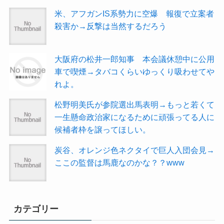
米、アフガンIS系勢力に空爆 報復で立案者
殺害か→反撃は当然するだろう
大阪府の松井一郎知事 本会議休憩中に公用
車で喫煙→タバコくらいゆっくり吸わせてや
れよ。
松野明美氏が参院選出馬表明→もっと若くて
一生懸命政治家になるために頑張ってる人に
候補者枠を譲ってほしい。
炭谷、オレンジ色ネクタイで巨人入団会見→
ここの監督は馬鹿なのかな？？www
カテゴリー