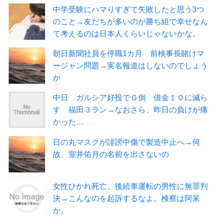
中学受験にハマりすぎて失敗したと思う3つ
のこと→友だちが多いのが勝ち組で幸せなん
て考えるのは日本人くらいじゃないかな。
朝日新聞社員を停職1カ月 前検事長賭けマ
ージャン問題→実名報道はしないのでしょう
か
中日 ガルシア好投でＧ倒 借金１０に減ら
す 福田３ラン→なおさら、昨日の負けが痛
かった…
日の丸マスクが誹謗中傷で製造中止へ→何
故、室井佑月の名前を出さないの
女性ひかれ死亡、後続車運転の男性に無罪判
決→こんなのを起訴するなよ。検察は阿呆
か。