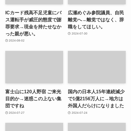
ICカード残高不足児童にバ
広瀬めぐみ参院議員、自民
ス運転手が威圧的態度で謝
離党へ→離党ではなく、辞
罪要求→現金を持たせなか
職をしてほしい。
った親が悪い。
2024-07-30
2024-08-02
富士山に120人野宿 ご来光
国内の日本人15年連続減少
目的か→迷惑この上ない集
で1億2156万人に→地方は
団ですね
外国人だらけになりました
2024-07-27
2024-07-24