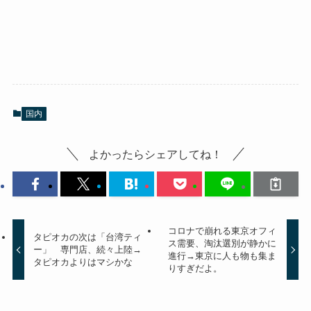
国内
よかったらシェアしてね！
コロナで崩れる東京オフィ
タピオカの次は「台湾ティ
ス需要、淘汰選別が静かに
ー」 専門店、続々上陸→
進行→東京に人も物も集ま
タピオカよりはマシかな
りすぎだよ。