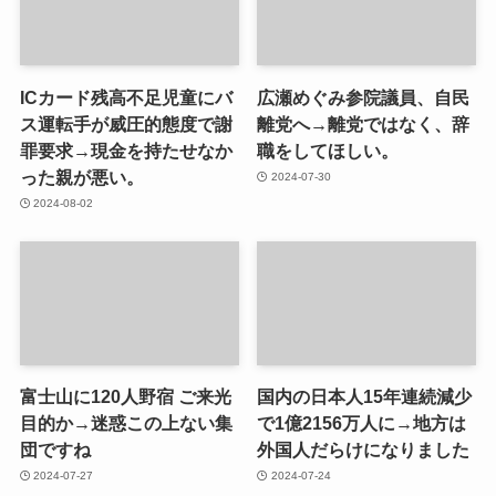
ICカード残高不足児童にバ
広瀬めぐみ参院議員、自民
ス運転手が威圧的態度で謝
離党へ→離党ではなく、辞
罪要求→現金を持たせなか
職をしてほしい。
った親が悪い。
2024-07-30
2024-08-02
富士山に120人野宿 ご来光
国内の日本人15年連続減少
目的か→迷惑この上ない集
で1億2156万人に→地方は
団ですね
外国人だらけになりました
2024-07-27
2024-07-24