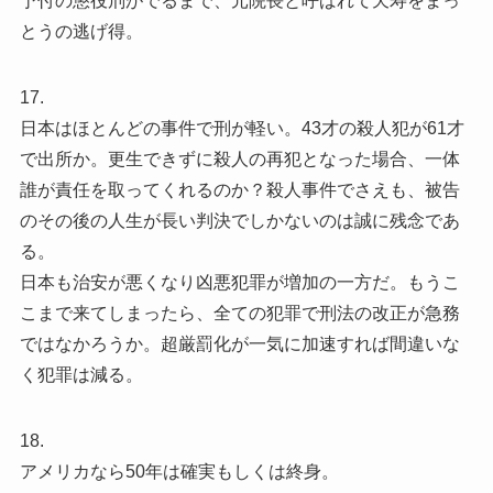
予付の懲役刑がでるまで、元院長と呼ばれて天寿をまっ
とうの逃げ得。
17.
日本はほとんどの事件で刑が軽い。43才の殺人犯が61才
で出所か。更生できずに殺人の再犯となった場合、一体
誰が責任を取ってくれるのか？殺人事件でさえも、被告
のその後の人生が長い判決でしかないのは誠に残念であ
る。
日本も治安が悪くなり凶悪犯罪が増加の一方だ。もうこ
こまで来てしまったら、全ての犯罪で刑法の改正が急務
ではなかろうか。超厳罰化が一気に加速すれば間違いな
く犯罪は減る。
18.
アメリカなら50年は確実もしくは終身。