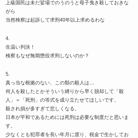
上級国民は未だ娑場でのうのうと母子曳き殺しておきな
がら
当然検察は起訴して求刑40年以上求めるわな
4.
生温い判決！
検察もなぜ無期懲役求刑しないのか？
5.
真っ当な根拠のない、この類の殺人は…
何人を殺したとかそういう縛りから早く脱却して「殺
人」＝「死刑」の等式を成り立たせてほしいです。
殺され損が多すぎて悲しくなる。
日本が平和であるためには死刑は必要な制度だと思いま
す。
少なくとも犯罪者を長い年月に渡り、税金で生かしてお