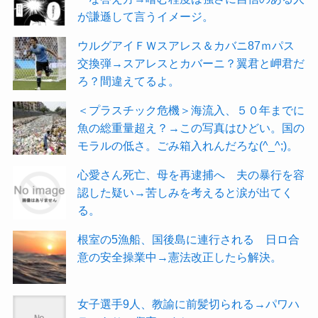
が謙遜して言うイメージ。
ウルグアイＦＷスアレス＆カバニ87ｍパス
交換弾→スアレスとカバーニ？翼君と岬君だ
ろ？間違えてるよ。
＜プラスチック危機＞海流入、５０年までに
魚の総重量超え？→この写真はひどい。国の
モラルの低さ。ごみ箱入れんだろな(^_^;)。
心愛さん死亡、母を再逮捕へ 夫の暴行を容
認した疑い→苦しみを考えると涙が出てく
る。
根室の5漁船、国後島に連行される 日ロ合
意の安全操業中→憲法改正したら解決。
女子選手9人、教諭に前髪切られる→パワハ