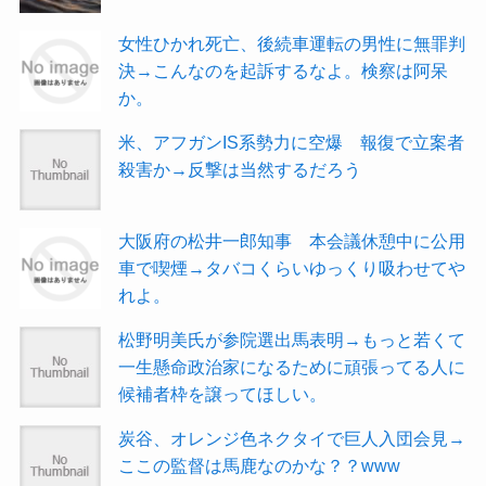
女性ひかれ死亡、後続車運転の男性に無罪判
決→こんなのを起訴するなよ。検察は阿呆
か。
米、アフガンIS系勢力に空爆 報復で立案者
殺害か→反撃は当然するだろう
大阪府の松井一郎知事 本会議休憩中に公用
車で喫煙→タバコくらいゆっくり吸わせてや
れよ。
松野明美氏が参院選出馬表明→もっと若くて
一生懸命政治家になるために頑張ってる人に
候補者枠を譲ってほしい。
炭谷、オレンジ色ネクタイで巨人入団会見→
ここの監督は馬鹿なのかな？？www