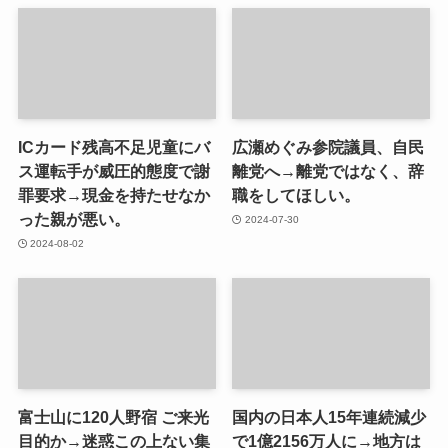
ICカード残高不足児童にバ
広瀬めぐみ参院議員、自民
ス運転手が威圧的態度で謝
離党へ→離党ではなく、辞
罪要求→現金を持たせなか
職をしてほしい。
った親が悪い。
2024-07-30
2024-08-02
富士山に120人野宿 ご来光
国内の日本人15年連続減少
目的か→迷惑この上ない集
で1億2156万人に→地方は