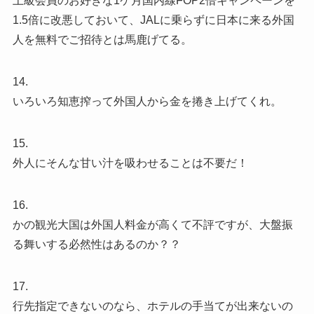
上級会員のお好きな1ケ月国内線FOP2倍キャンペーンを
1.5倍に改悪しておいて、JALに乗らずに日本に来る外国
人を無料でご招待とは馬鹿げてる。
14.
いろいろ知恵搾って外国人から金を捲き上げてくれ。
15.
外人にそんな甘い汁を吸わせることは不要だ！
16.
かの観光大国は外国人料金が高くて不評ですが、大盤振
る舞いする必然性はあるのか？？
17.
行先指定できないのなら、ホテルの手当てが出来ないの