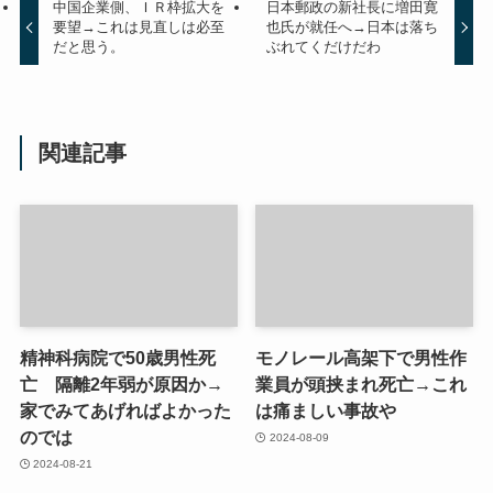
中国企業側、ＩＲ枠拡大を
日本郵政の新社長に増田寛
要望→これは見直しは必至
也氏が就任へ→日本は落ち
だと思う。
ぶれてくだけだわ
関連記事
精神科病院で50歳男性死
モノレール高架下で男性作
亡 隔離2年弱が原因か→
業員が頭挟まれ死亡→これ
家でみてあげればよかった
は痛ましい事故や
のでは
2024-08-09
2024-08-21