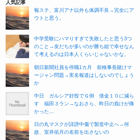
人気記事
報ステ、富川アナ以外も体調不良→完全にア
ウトと思う。
中学受験にハマりすぎて失敗したと思う3つ
のこと→友だちが多いのが勝ち組で幸せなん
て考えるのは日本人くらいじゃないかな。
朝日新聞社員を停職1カ月 前検事長賭けマ
ージャン問題→実名報道はしないのでしょう
か
中日 ガルシア好投でＧ倒 借金１０に減ら
す 福田３ラン→なおさら、昨日の負けが痛
かった…
日の丸マスクが誹謗中傷で製造中止へ→何
故、室井佑月の名前を出さないの