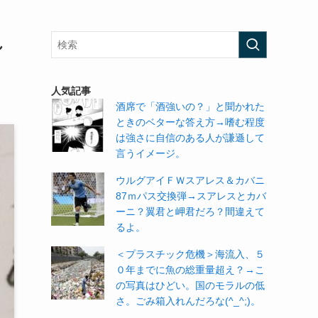
れ
人気記事
酒席で「酒強いの？」と聞かれた
ときのベターな答え方→嗜む程度
は強さに自信のある人が謙遜して
言うイメージ。
ウルグアイＦＷスアレス＆カバニ
87ｍパス交換弾→スアレスとカバ
ーニ？翼君と岬君だろ？間違えて
るよ。
＜プラスチック危機＞海流入、５
０年までに魚の総重量超え？→こ
の写真はひどい。国のモラルの低
さ。ごみ箱入れんだろな(^_^;)。