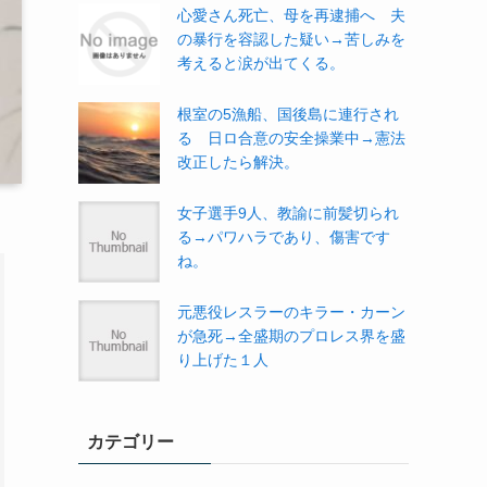
心愛さん死亡、母を再逮捕へ 夫
の暴行を容認した疑い→苦しみを
考えると涙が出てくる。
根室の5漁船、国後島に連行され
る 日ロ合意の安全操業中→憲法
改正したら解決。
女子選手9人、教諭に前髪切られ
る→パワハラであり、傷害です
ね。
元悪役レスラーのキラー・カーン
が急死→全盛期のプロレス界を盛
り上げた１人
カテゴリー