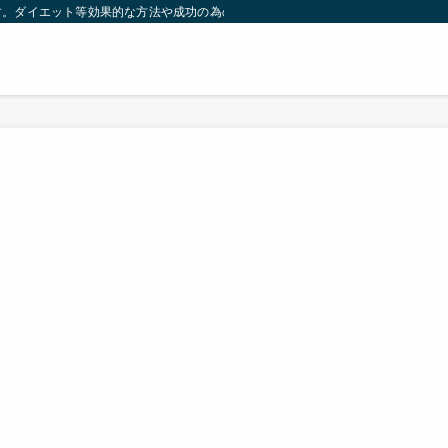
す。ダイエット等効果的な方法や成功の為の秘訣等。太ったり悩んでいる方々が簡