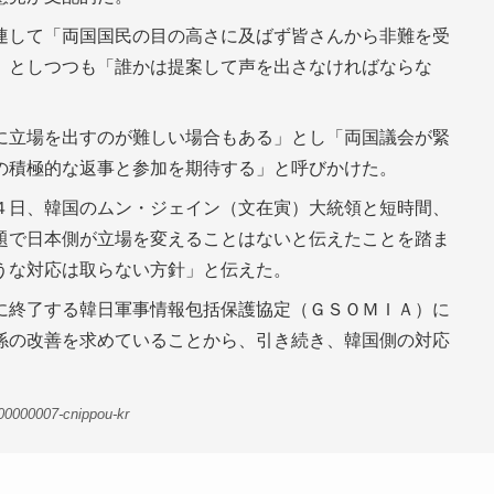
連して「両国国民の目の高さに及ばず皆さんから非難を受
」としつつも「誰かは提案して声を出さなければならな
に立場を出すのが難しい場合もある」とし「両国議会が緊
の積極的な返事と参加を期待する」と呼びかけた。
４日、韓国のムン・ジェイン（文在寅）大統領と短時間、
題で日本側が立場を変えることはないと伝えたことを踏ま
うな対応は取らない方針」と伝えた。
に終了する韓日軍事情報包括保護協定（ＧＳＯＭＩＡ）に
係の改善を求めていることから、引き続き、韓国側の対応
00000007-cnippou-kr