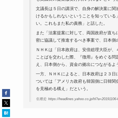
文議長は５日の講演で、自身の解決案に関
けるかもしれないということを知っている
い。これもまた私の責務」と話した。
また「法案提案に対して、両国政府が直ち
密に協議して推進するべき事案で、日本側
ＮＨＫは「日本政府は、安倍総理大臣が、
ことばを交わした際、『徴用』をめぐる問
え、日本側から、資金の拠出につながるよ
一方、ＮＨＫによると、日本政府は２３日
ついては「アメリカ政府も韓国側に日韓関
を見極める構え」だという。
引用元: https://headlines.yahoo.co.jp/hl?a=20191106-