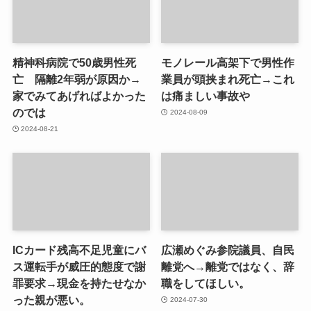
精神科病院で50歳男性死
モノレール高架下で男性作
亡 隔離2年弱が原因か→
業員が頭挟まれ死亡→これ
家でみてあげればよかった
は痛ましい事故や
のでは
2024-08-09
2024-08-21
ICカード残高不足児童にバ
広瀬めぐみ参院議員、自民
ス運転手が威圧的態度で謝
離党へ→離党ではなく、辞
罪要求→現金を持たせなか
職をしてほしい。
った親が悪い。
2024-07-30