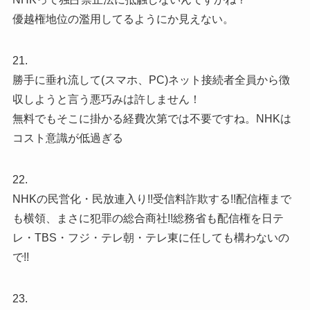
優越権地位の濫用してるようにか見えない。
21.
勝手に垂れ流して(スマホ、PC)ネット接続者全員から徴
収しようと言う悪巧みは許しません！
無料でもそこに掛かる経費次第では不要ですね。NHKは
コスト意識が低過ぎる
22.
NHKの民営化・民放連入り!!受信料詐欺する!!配信権まで
も横領、まさに犯罪の総合商社!!総務省も配信権を日テ
レ・TBS・フジ・テレ朝・テレ東に任しても構わないの
で!!
23.