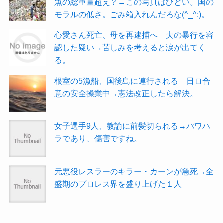
魚の総重量超え？→この写真はひどい。国の
モラルの低さ。ごみ箱入れんだろな(^_^;)。
心愛さん死亡、母を再逮捕へ 夫の暴行を容
認した疑い→苦しみを考えると涙が出てく
る。
根室の5漁船、国後島に連行される 日ロ合
意の安全操業中→憲法改正したら解決。
女子選手9人、教諭に前髪切られる→パワハ
ラであり、傷害ですね。
元悪役レスラーのキラー・カーンが急死→全
盛期のプロレス界を盛り上げた１人