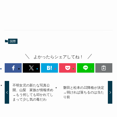
国際
よかったらシェアしてね！
不明女児の新たな写真公
磐田と松本のJ2降格が決定
開、山梨 家族が情報求め
→弱ければ落ちるのは当た
→もう何しても叩かれてし
り前
まって少し気の毒だわ