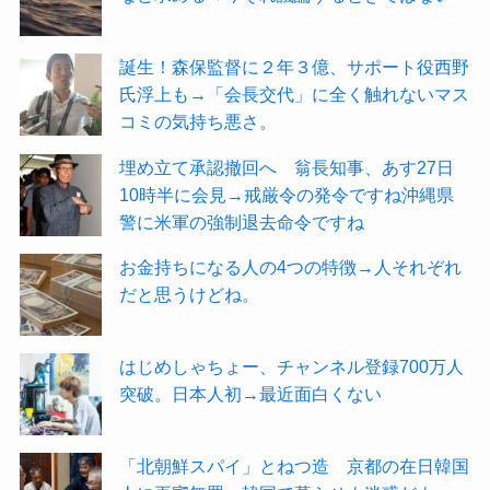
誕生！森保監督に２年３億、サポート役西野
氏浮上も→「会長交代」に全く触れないマス
コミの気持ち悪さ。
埋め立て承認撤回へ 翁長知事、あす27日
10時半に会見→戒厳令の発令ですね沖縄県
警に米軍の強制退去命令ですね
お金持ちになる人の4つの特徴→人それぞれ
だと思うけどね。
はじめしゃちょー、チャンネル登録700万人
突破。日本人初→最近面白くない
「北朝鮮スパイ」とねつ造 京都の在日韓国