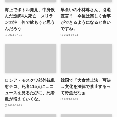
海上でボトル発見、中身飲
早食いの小林尊さん、引退
んだ漁師4人死亡 スリラ
宣言？→今後は楽しく食事
ンカ沖→何で飲もうと思う
ができるようになると良い
んだろう
ですね。
2024-07-01
2024-05-24
ロシア・モスクワ郊外銃乱
韓国で「犬食禁止法」可決
射テロ、死者115人に→ニ
→文化を法律で禁止するっ
ュースを見るたびに、死者
て野蛮だなぁ
数が増えていくな。
2024-01-09
2024-03-23