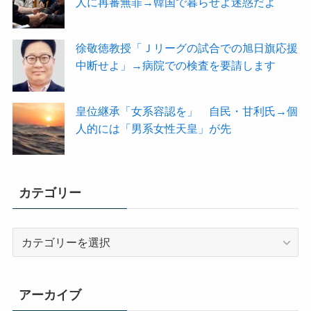
人に再審無罪→韓国で暮らせよ迷惑だよ
徐敬徳教授「Ｊリーグの試合での旭日旗応援
中断せよ」→病院での検査を要請します
皇位継承「女系容認を」 自民・甘利氏→個
人的には「男系女性天皇」が先
カテゴリー
カ
テ
ゴ
リ
アーカイブ
ー