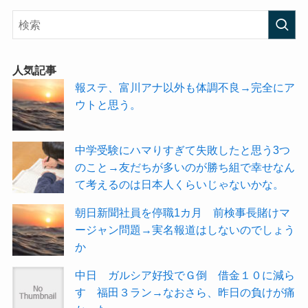
人気記事
報ステ、富川アナ以外も体調不良→完全にア
ウトと思う。
中学受験にハマりすぎて失敗したと思う3つ
のこと→友だちが多いのが勝ち組で幸せなん
て考えるのは日本人くらいじゃないかな。
朝日新聞社員を停職1カ月 前検事長賭けマ
ージャン問題→実名報道はしないのでしょう
か
中日 ガルシア好投でＧ倒 借金１０に減ら
す 福田３ラン→なおさら、昨日の負けが痛