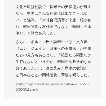
文化日報は社説で「韓米日の安保協力が確固
なら、中国はこんな粗暴には出てこられな
い」と強調。「米韓合同演習が中止・縮小さ
れ、韓日関係は友好国ではなく『敵国』の水
準だ」と懸念を示した。
さらに、ボルトン氏の訪韓中止は「文在寅
（ムン・ジェイン）政権への不快感」が理由
だとの見方もあるとし、「確固たる同盟なき
生存はないというのが、韓国の地政学的な宿
命であることは、身に染みた歴史の教訓だ」
と日本などとの関係悪化に警鐘を鳴らした。
引用元: https://headlines.yahoo.co.jp/hl?a=20190225-
00000602-san-kr