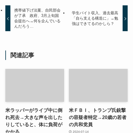
携帯値下げ法案、自民部会
学生バイト収入、過去最高
が了承 政府、3月上旬国
「自ら支える構造に」→勉
会提出へ→何を企んでいる
強はできてるのかしら？
んだろう…
関連記事
米ラッパーがライブ中に倒
米ＦＢＩ、トランプ氏銃撃
れ死去→大きな声を出した
の容疑者特定→20歳の若者
りしていると、体に負荷が
の共和党員
かかる
2024-07-14