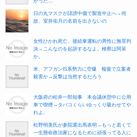
かった…
日の丸マスクが誹謗中傷で製造中止へ→何
故、室井佑月の名前を出さないの
女性ひかれ死亡、後続車運転の男性に無罪判
決→こんなのを起訴するなよ。検察は阿呆
か。
米、アフガンIS系勢力に空爆 報復で立案者
殺害か→反撃は当然するだろう
大阪府の松井一郎知事 本会議休憩中に公用
車で喫煙→タバコくらいゆっくり吸わせてや
れよ。
松野明美氏が参院選出馬表明→もっと若くて
一生懸命政治家になるために頑張ってる人に