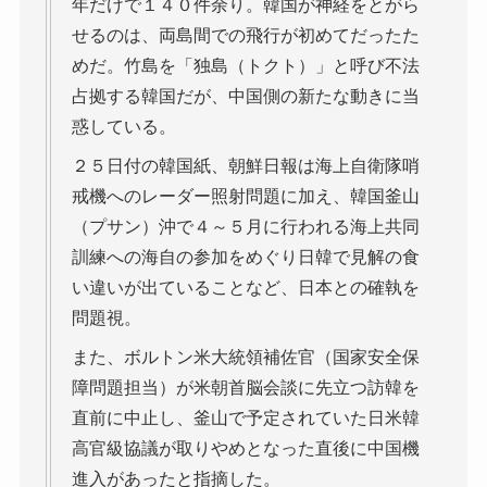
年だけで１４０件余り。韓国が神経をとがら
せるのは、両島間での飛行が初めてだったた
めだ。竹島を「独島（トクト）」と呼び不法
占拠する韓国だが、中国側の新たな動きに当
惑している。
２５日付の韓国紙、朝鮮日報は海上自衛隊哨
戒機へのレーダー照射問題に加え、韓国釜山
（プサン）沖で４～５月に行われる海上共同
訓練への海自の参加をめぐり日韓で見解の食
い違いが出ていることなど、日本との確執を
問題視。
また、ボルトン米大統領補佐官（国家安全保
障問題担当）が米朝首脳会談に先立つ訪韓を
直前に中止し、釜山で予定されていた日米韓
高官級協議が取りやめとなった直後に中国機
進入があったと指摘した。