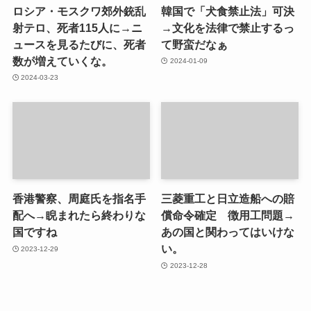
ロシア・モスクワ郊外銃乱
韓国で「犬食禁止法」可決
射テロ、死者115人に→ニ
→文化を法律で禁止するっ
ュースを見るたびに、死者
て野蛮だなぁ
数が増えていくな。
2024-01-09
2024-03-23
香港警察、周庭氏を指名手
三菱重工と日立造船への賠
配へ→睨まれたら終わりな
償命令確定 徴用工問題→
国ですね
あの国と関わってはいけな
い。
2023-12-29
2023-12-28