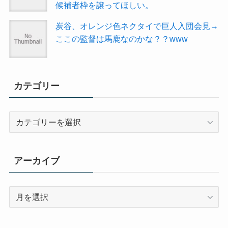
候補者枠を譲ってほしい。
炭谷、オレンジ色ネクタイで巨人入団会見→
ここの監督は馬鹿なのかな？？www
カテゴリー
カ
テ
ゴ
リ
アーカイブ
ー
ア
ー
カ