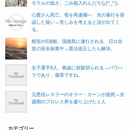
モラルの低さ。ごみ箱入れんだろな(^_^;)。
心愛さん死亡、母を再逮捕へ 夫の暴行を容
認した疑い→苦しみを考えると涙が出てく
る。
根室の5漁船、国後島に連行される 日ロ合
意の安全操業中→憲法改正したら解決。
女子選手9人、教諭に前髪切られる→パワハ
ラであり、傷害ですね。
元悪役レスラーのキラー・カーンが急死→全
盛期のプロレス界を盛り上げた１人
カテゴリー