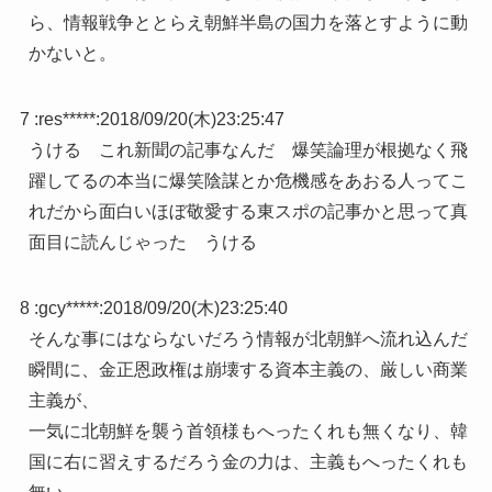
ら、情報戦争ととらえ朝鮮半島の国力を落とすように動
かないと。
7 :
res*****
:
2018/09/20(木)23:25:47
うける これ新聞の記事なんだ 爆笑論理が根拠なく飛
躍してるの本当に爆笑陰謀とか危機感をあおる人ってこ
れだから面白いほぼ敬愛する東スポの記事かと思って真
面目に読んじゃった うける
8 :
gcy*****
:
2018/09/20(木)23:25:40
そんな事にはならないだろう情報が北朝鮮へ流れ込んだ
瞬間に、金正恩政権は崩壊する資本主義の、厳しい商業
主義が、
一気に北朝鮮を襲う首領様もへったくれも無くなり、韓
国に右に習えするだろう金の力は、主義もへったくれも