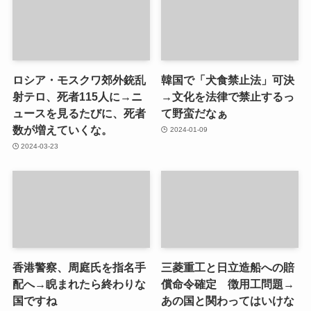
ロシア・モスクワ郊外銃乱
韓国で「犬食禁止法」可決
射テロ、死者115人に→ニ
→文化を法律で禁止するっ
ュースを見るたびに、死者
て野蛮だなぁ
数が増えていくな。
2024-01-09
2024-03-23
香港警察、周庭氏を指名手
三菱重工と日立造船への賠
配へ→睨まれたら終わりな
償命令確定 徴用工問題→
国ですね
あの国と関わってはいけな