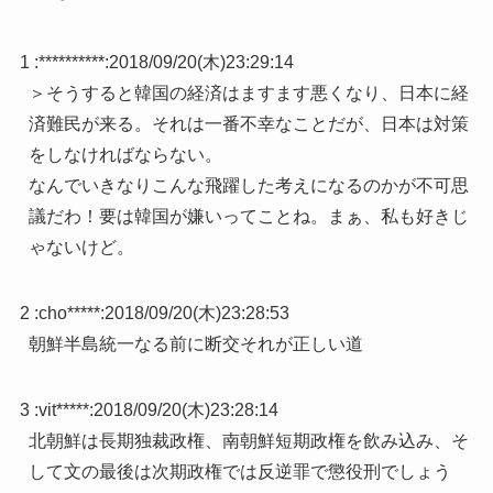
1 :
**********
:
2018/09/20(木)23:29:14
＞そうすると韓国の経済はますます悪くなり、日本に経
済難民が来る。それは一番不幸なことだが、日本は対策
をしなければならない。
なんでいきなりこんな飛躍した考えになるのかが不可思
議だわ！要は韓国が嫌いってことね。まぁ、私も好きじ
ゃないけど。
2 :
cho*****
:
2018/09/20(木)23:28:53
朝鮮半島統一なる前に断交それが正しい道
3 :
vit*****
:
2018/09/20(木)23:28:14
北朝鮮は長期独裁政権、南朝鮮短期政権を飲み込み、そ
して文の最後は次期政権では反逆罪で懲役刑でしょう