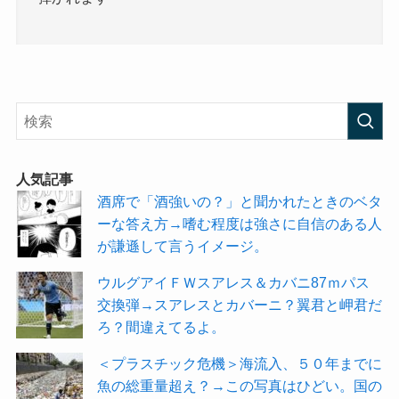
人気記事
酒席で「酒強いの？」と聞かれたときのベタ
ーな答え方→嗜む程度は強さに自信のある人
が謙遜して言うイメージ。
ウルグアイＦＷスアレス＆カバニ87ｍパス
交換弾→スアレスとカバーニ？翼君と岬君だ
ろ？間違えてるよ。
＜プラスチック危機＞海流入、５０年までに
魚の総重量超え？→この写真はひどい。国の