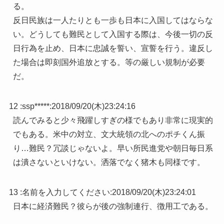
る。
反日民族は一人たりとも一歩も日本に入国してはならな
い。どうしても難民として入国する際は、今後一切の反
日行為を止め、日本に忠誠を誓い、宣誓を行う。違反し
た場合は即刻国外追放とする。等の厳しい規制が必要
だ。
12 :
ssp*****
:
2018/09/20(木)23:24:16
読んでみると少々飛躍しすぎの様でもあり非常に現実的
でもある。米中の対立、文大統領の北へのポチくん振
り…難民？冗談じゃないよ。早い所民進党や朝日毎日系
は潰さないといけない。洒落でなく猪木も同様です。
13 :
名前を入力してください
:
2018/09/20(木)23:24:01
日本に経済難民？彼らが後の強制連行、徴用工である。