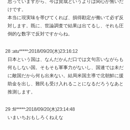
思っていますから、今は賛成というよりは関心が無いだ
けです。
本当に現実味を帯びてくれば、損得勘定が働いて必ず反
対します。既に、世論調査で結果は出てるし、それも圧
倒的な数字で反対ですからね。
28 :
atu*****
:
2018/09/20(木)23:16:12
日本という国は、なんだかんだ口では文句言いながらも
何もしない国。そもそも軍事力がないし、国連では未だ
に敵国だから何も出来ない。結局米国主導で北朝鮮に援
助金を出し、難民も受け入れることになるだろうなあと
推測します。
29 :
fil*****
:
2018/09/20(木)23:14:48
いまいちおもしろくねえな