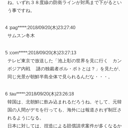
ね。いずれ３８度線の防衛ラインが対馬まで下がるとい
う事ですね。
4 :
pag*****
:
2018/09/20(木)23:27:40
サムスン冬木
5 :
com*****
:
2018/09/20(木)23:27:13
テレビ東京で放送した「池上彰の世界を見に行く カン
ボジア内戦 謎の独裁者ポル・ポトとは？」を見たが、
同じ光景が朝鮮半島全体で見られるんだな・・・。
6 :
tau*****
:
2018/09/20(木)23:26:18
韓国は、北朝鮮に飲み込まれるだろうね。そして、元韓
国の人間がデモを行っても、海外には報道されず制圧さ
れるようになる。
日本に対しては、捏造による賠償請求案件が多くなるか