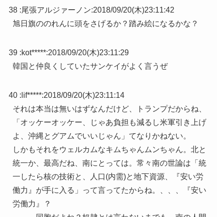
38 :
尾張アルジァーノン
:
2018/09/20(木)23:11:42
旭日旗ののれんに頭をさげるか？踏み絵になるかな？
39 :
kot*****
:
2018/09/20(木)23:11:29
韓国と仲良くしていたサンケイがよく言うぜ
40 :
lif*****
:
2018/09/20(木)23:11:14
それは本当は無いはずなんだけど、トランプだからね、
「オッケーオッケー、じゃあ負担も減るし米軍引き上げ
よ、沖縄とグアムでいいじゃん」てなりかねない。
しかもそれをウェルカムなキムちゃんムンちゃん。北と
統一か、最高だね、南にとっては。常々南の世論は「統
一したら核の技術と、人口(内需)と地下資源、『安い労
働力』が手に入る」って言ってたからね。、、、『安い
労働力』？