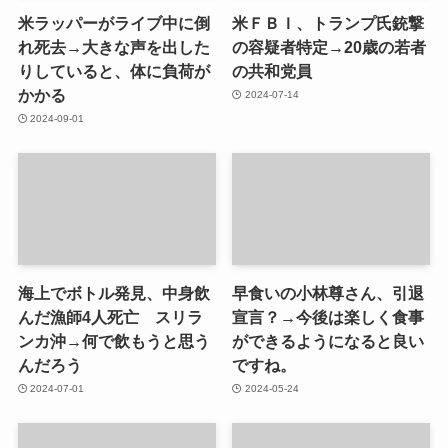
米ラッパーがライブ中に倒
米ＦＢＩ、トランプ氏銃撃
れ死去→大きな声を出した
の容疑者特定→20歳の若者
りしていると、体に負荷が
の共和党員
かかる
2024-07-14
2024-09-01
海上でボトル発見、中身飲
早食いの小林尊さん、引退
んだ漁師4人死亡 スリラ
宣言？→今後は楽しく食事
ンカ沖→何で飲もうと思う
ができるようになると良い
んだろう
ですね。
2024-07-01
2024-05-24