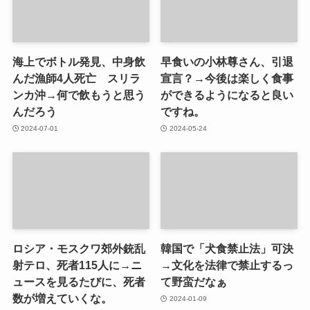
海上でボトル発見、中身飲
早食いの小林尊さん、引退
んだ漁師4人死亡 スリラ
宣言？→今後は楽しく食事
ンカ沖→何で飲もうと思う
ができるようになると良い
んだろう
ですね。
2024-07-01
2024-05-24
ロシア・モスクワ郊外銃乱
韓国で「犬食禁止法」可決
射テロ、死者115人に→ニ
→文化を法律で禁止するっ
ュースを見るたびに、死者
て野蛮だなぁ
数が増えていくな。
2024-01-09