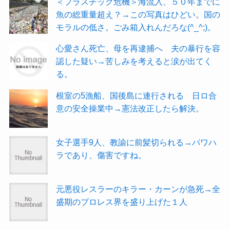
＜プラスチック危機＞海流入、５０年までに
魚の総重量超え？→この写真はひどい。国の
モラルの低さ。ごみ箱入れんだろな(^_^;)。
心愛さん死亡、母を再逮捕へ 夫の暴行を容
認した疑い→苦しみを考えると涙が出てく
る。
根室の5漁船、国後島に連行される 日ロ合
意の安全操業中→憲法改正したら解決。
女子選手9人、教諭に前髪切られる→パワハ
ラであり、傷害ですね。
元悪役レスラーのキラー・カーンが急死→全
盛期のプロレス界を盛り上げた１人