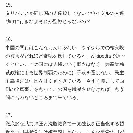
15.
タリバンとか同じ国の人達殺してないでウイグルの人達
助けに行きなよそれが聖戦じゃないの？
16.
中国の悪行はこんなもんじゃない。ウイグルでの核実験
の被害がどれほど常軌を逸しているか、wikipediaで調べ
るといい。この国には人権という概念はなく、共産党独
裁政権による世界制覇のためには手段を選ばない。民主
主義陣営は中国を甘く見すぎている。今すぐ協力して西
側の全軍事力をもってこの国を殲滅させなければ、もう
間に合わないところまで来ている。
17.
徹底的な武力弾圧と洗脳教育で一党独裁を正当化する習
近平中国共産党には嫌悪感しかない。こんな悪党の国が