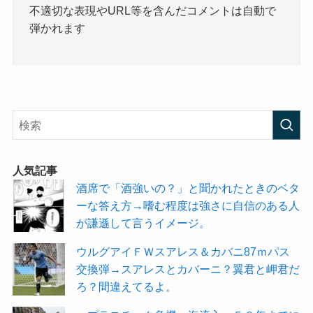
不適切な表現やURL等を含んだコメントは自動で
弾かれます
人気記事
酒席で「酒強いの？」と聞かれたときのベタ
ーな答え方→嗜む程度は強さに自信のある人
が謙遜して言うイメージ。
ウルグアイＦＷスアレス＆カバニ87ｍパス
交換弾→スアレスとカバーニ？翼君と岬君だ
ろ？間違えてるよ。