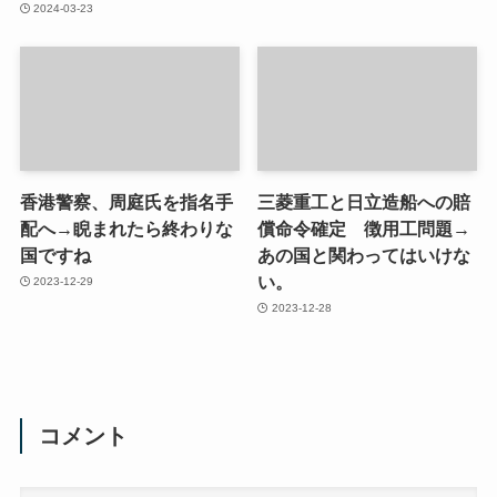
2024-03-23
香港警察、周庭氏を指名手
三菱重工と日立造船への賠
配へ→睨まれたら終わりな
償命令確定 徴用工問題→
国ですね
あの国と関わってはいけな
い。
2023-12-29
2023-12-28
コメント