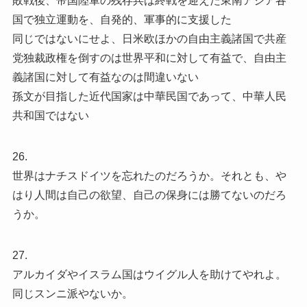
敗戦後、帝国陸軍の残存兵は終戦を迎えた東南アジア各
国で独立運動を、自発的、軍事的に支援した
同じではないにせよ、日米欧ほかの自由主義諸国で共産
党独裁政権を倒すのは世界平和に対して有益で、自由主
義諸国に対して有益なのは間違いない
孫文が目指した近代国家は中華民国であって、中華人民
共和国ではない
26.
世界はナチスドイツを忘れたのだろうか。それとも、や
はり人間は自己の欲望、自己の保身には勝てないのだろ
うか。
27.
アルカイダやイスラム国はウイグル人を助けてやれよ。
同じスンニ派やないか。