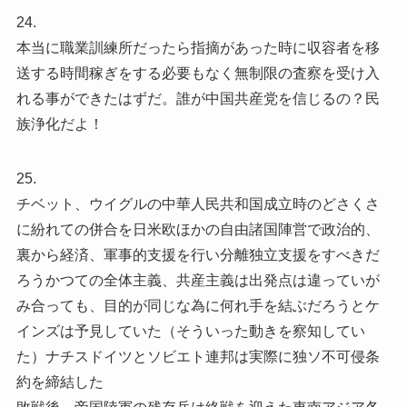
24.
本当に職業訓練所だったら指摘があった時に収容者を移
送する時間稼ぎをする必要もなく無制限の査察を受け入
れる事ができたはずだ。誰が中国共産党を信じるの？民
族浄化だよ！
25.
チベット、ウイグルの中華人民共和国成立時のどさくさ
に紛れての併合を日米欧ほかの自由諸国陣営で政治的、
裏から経済、軍事的支援を行い分離独立支援をすべきだ
ろうかつての全体主義、共産主義は出発点は違っていが
み合っても、目的が同じな為に何れ手を結ぶだろうとケ
インズは予見していた（そういった動きを察知してい
た）ナチスドイツとソビエト連邦は実際に独ソ不可侵条
約を締結した