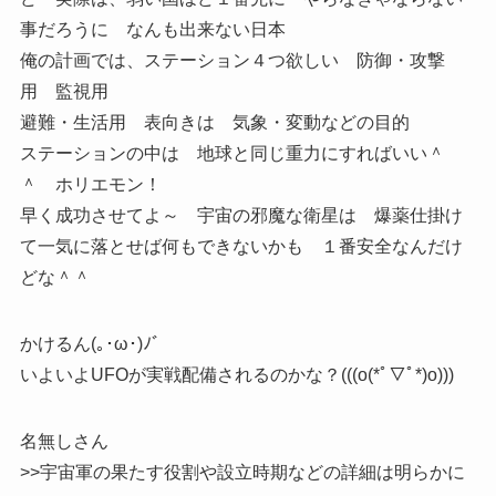
事だろうに なんも出来ない日本
俺の計画では、ステーション４つ欲しい 防御・攻撃
用 監視用
避難・生活用 表向きは 気象・変動などの目的
ステーションの中は 地球と同じ重力にすればいい＾
＾ ホリエモン！
早く成功させてよ～ 宇宙の邪魔な衛星は 爆薬仕掛け
て一気に落とせば何もできないかも １番安全なんだけ
どな＾＾
かけるん(｡･ω･)ﾉﾞ
いよいよUFOが実戦配備されるのかな？(((o(*ﾟ▽ﾟ*)o)))
名無しさん
>>宇宙軍の果たす役割や設立時期などの詳細は明らかに