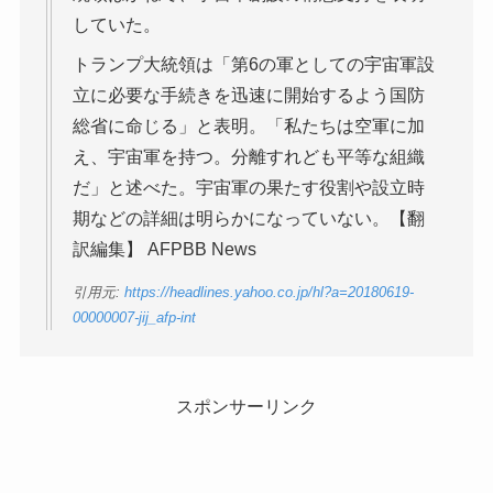
していた。
トランプ大統領は「第6の軍としての宇宙軍設
立に必要な手続きを迅速に開始するよう国防
総省に命じる」と表明。「私たちは空軍に加
え、宇宙軍を持つ。分離すれども平等な組織
だ」と述べた。宇宙軍の果たす役割や設立時
期などの詳細は明らかになっていない。【翻
訳編集】 AFPBB News
引用元:
https://headlines.yahoo.co.jp/hl?a=20180619-
00000007-jij_afp-int
スポンサーリンク