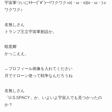
宇宙軍ついにｷﾀ━(ﾟ∀ﾟ)━!ワクワク♪o(・ω・o)(o・ω・)ｏ
ワクワク♪
名無しさん
トランプ王立宇宙軍創設か。
暗黒卿
かっこええ。
←プロフィール画像を入れてください
月でドローン使って戦争なんだろうね
名無しさん
「U.S.SPACY」か、いよいよ宇宙人でも見つかったの
か？