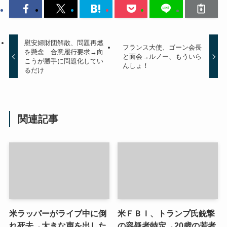
慰安婦財団解散、問題再燃
フランス大使、ゴーン会長
を懸念 合意履行要求→向
と面会→ルノー、もういら
こうが勝手に問題化してい
んしょ！
るだけ
関連記事
米ラッパーがライブ中に倒
米ＦＢＩ、トランプ氏銃撃
れ死去→大きな声を出した
の容疑者特定→20歳の若者