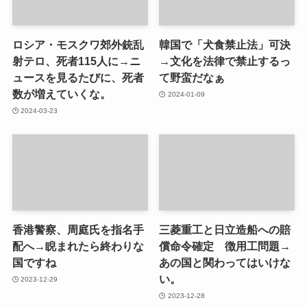
ロシア・モスクワ郊外銃乱
韓国で「犬食禁止法」可決
射テロ、死者115人に→ニ
→文化を法律で禁止するっ
ュースを見るたびに、死者
て野蛮だなぁ
数が増えていくな。
2024-01-09
2024-03-23
香港警察、周庭氏を指名手
三菱重工と日立造船への賠
配へ→睨まれたら終わりな
償命令確定 徴用工問題→
国ですね
あの国と関わってはいけな
い。
2023-12-29
2023-12-28