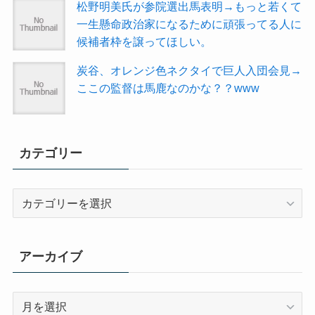
松野明美氏が参院選出馬表明→もっと若くて
一生懸命政治家になるために頑張ってる人に
候補者枠を譲ってほしい。
炭谷、オレンジ色ネクタイで巨人入団会見→
ここの監督は馬鹿なのかな？？www
カテゴリー
カ
テ
ゴ
リ
アーカイブ
ー
ア