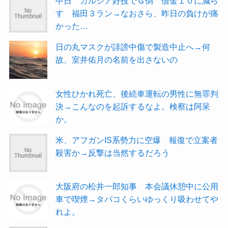
中日 ガルシア好投でＧ倒 借金１０に減ら
す 福田３ラン→なおさら、昨日の負けが痛
かった…
日の丸マスクが誹謗中傷で製造中止へ→何
故、室井佑月の名前を出さないの
女性ひかれ死亡、後続車運転の男性に無罪判
決→こんなのを起訴するなよ。検察は阿呆
か。
米、アフガンIS系勢力に空爆 報復で立案者
殺害か→反撃は当然するだろう
大阪府の松井一郎知事 本会議休憩中に公用
車で喫煙→タバコくらいゆっくり吸わせてや
れよ。