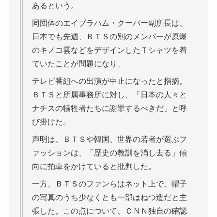
あるという。
同団体のエイブラハム・クーパー副所長は、
日本でも先週、ＢＴＳの別のメンバーが原爆
のキノコ雲などをデザインしたＴシャツを着
ていたことが問題になり、
テレビ番組への出演が中止になったと指摘。
ＢＴＳと所属事務所に対し、「日本の人々と
ナチスの犠牲者たちに謝罪するべきだ」と呼
び掛けた。
声明は、ＢＴＳや韓国、世界の若者が選ぶフ
ァッションは、「歴史の教訓を消し去る」傾
向に拍車をかけていると批判した。
一方、ＢＴＳのファンらはネット上で、帽子
の写真のうち少なくとも一部はねつ造だと主
張した。この点について、ＣＮＮ独自の確認