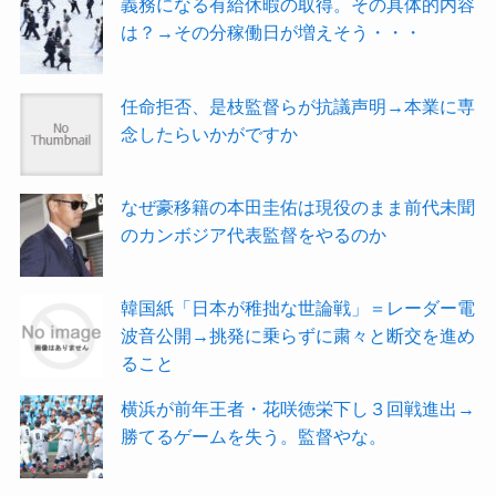
義務になる有給休暇の取得。その具体的内容
は？→その分稼働日が増えそう・・・
任命拒否、是枝監督らが抗議声明→本業に専
念したらいかがですか
なぜ豪移籍の本田圭佑は現役のまま前代未聞
のカンボジア代表監督をやるのか
韓国紙「日本が稚拙な世論戦」＝レーダー電
波音公開→挑発に乗らずに粛々と断交を進め
ること
横浜が前年王者・花咲徳栄下し３回戦進出→
勝てるゲームを失う。監督やな。