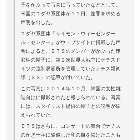
子をかぶって写真に写っていたなどとして、
米国のユダヤ系団体が１１日、謝罪を求める
声明を出した。
ユダヤ系団体「サイモン・ウィーゼンター
ル・センター」がウェブサイトに掲載した声
明によると、ＢＴＳのメンバーがかぶった迷
彩柄の帽子に、第２次世界大戦中にナチスド
イツの強制収容所を管理していたナチス親衛
隊（ＳＳ）の記章が付いていた。
この写真は２０１４年１０月、韓国の女性雑
誌向けに撮影されたと報じられている。写真
には、スタイリスト提供の帽子との説明が添
えられていた。
ＢＴＳはさらに、コンサートの舞台でナチス
のかぎ十字に酷似した印の旗を掲げたことも