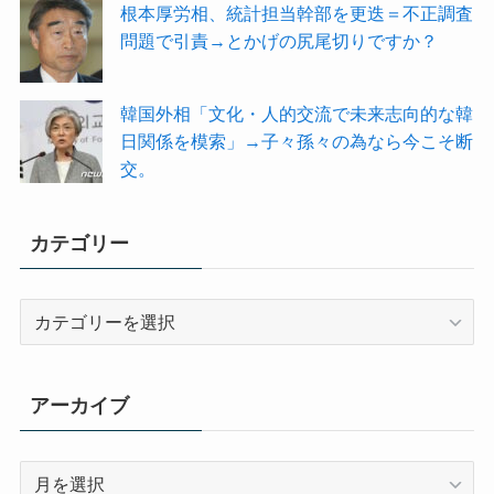
根本厚労相、統計担当幹部を更迭＝不正調査
問題で引責→とかげの尻尾切りですか？
韓国外相「文化・人的交流で未来志向的な韓
日関係を模索」→子々孫々の為なら今こそ断
交。
カテゴリー
カ
テ
ゴ
リ
アーカイブ
ー
ア