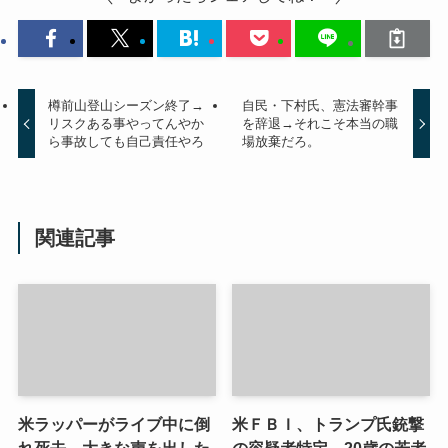
樽前山登山シーズン終了→
自民・下村氏、憲法審幹事
リスクある事やってんやか
を辞退→それこそ本当の職
ら事故しても自己責任やろ
場放棄だろ。
関連記事
米ラッパーがライブ中に倒
米ＦＢＩ、トランプ氏銃撃
れ死去→大きな声を出した
の容疑者特定→20歳の若者