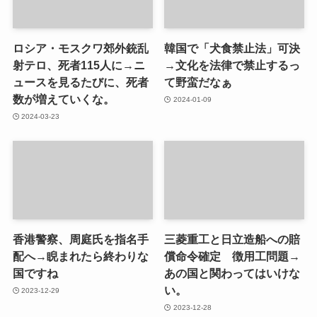
ロシア・モスクワ郊外銃乱
韓国で「犬食禁止法」可決
射テロ、死者115人に→ニ
→文化を法律で禁止するっ
ュースを見るたびに、死者
て野蛮だなぁ
数が増えていくな。
2024-01-09
2024-03-23
香港警察、周庭氏を指名手
三菱重工と日立造船への賠
配へ→睨まれたら終わりな
償命令確定 徴用工問題→
国ですね
あの国と関わってはいけな
い。
2023-12-29
2023-12-28