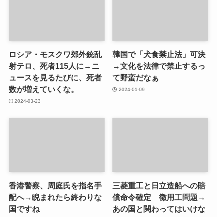
ロシア・モスクワ郊外銃乱
韓国で「犬食禁止法」可決
射テロ、死者115人に→ニ
→文化を法律で禁止するっ
ュースを見るたびに、死者
て野蛮だなぁ
数が増えていくな。
2024-01-09
2024-03-23
香港警察、周庭氏を指名手
三菱重工と日立造船への賠
配へ→睨まれたら終わりな
償命令確定 徴用工問題→
国ですね
あの国と関わってはいけな