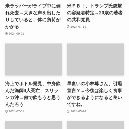
米ラッパーがライブ中に倒
米ＦＢＩ、トランプ氏銃撃
れ死去→大きな声を出した
の容疑者特定→20歳の若者
りしていると、体に負荷が
の共和党員
かかる
2024-07-14
2024-09-01
海上でボトル発見、中身飲
早食いの小林尊さん、引退
んだ漁師4人死亡 スリラ
宣言？→今後は楽しく食事
ンカ沖→何で飲もうと思う
ができるようになると良い
んだろう
ですね。
2024-07-01
2024-05-24