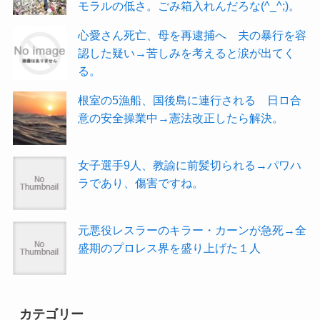
モラルの低さ。ごみ箱入れんだろな(^_^;)。
心愛さん死亡、母を再逮捕へ 夫の暴行を容
認した疑い→苦しみを考えると涙が出てく
る。
根室の5漁船、国後島に連行される 日ロ合
意の安全操業中→憲法改正したら解決。
女子選手9人、教諭に前髪切られる→パワハ
ラであり、傷害ですね。
元悪役レスラーのキラー・カーンが急死→全
盛期のプロレス界を盛り上げた１人
カテゴリー