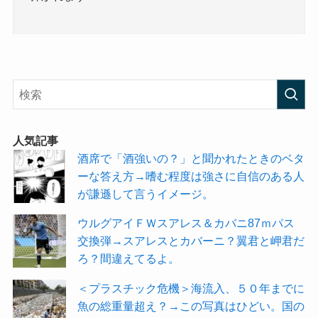
人気記事
酒席で「酒強いの？」と聞かれたときのベタ
ーな答え方→嗜む程度は強さに自信のある人
が謙遜して言うイメージ。
ウルグアイＦＷスアレス＆カバニ87ｍパス
交換弾→スアレスとカバーニ？翼君と岬君だ
ろ？間違えてるよ。
＜プラスチック危機＞海流入、５０年までに
魚の総重量超え？→この写真はひどい。国の