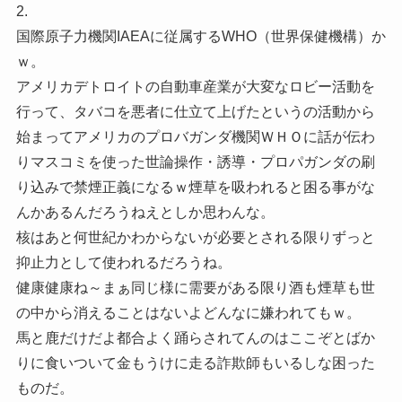
2.
国際原子力機関IAEAに従属するWHO（世界保健機構）か
ｗ。
アメリカデトロイトの自動車産業が大変なロビー活動を
行って、タバコを悪者に仕立て上げたというの活動から
始まってアメリカのプロバガンダ機関ＷＨＯに話が伝わ
りマスコミを使った世論操作・誘導・プロパガンダの刷
り込みで禁煙正義になるｗ煙草を吸われると困る事がな
んかあるんだろうねえとしか思わんな。
核はあと何世紀かわからないが必要とされる限りずっと
抑止力として使われるだろうね。
健康健康ね～まぁ同じ様に需要がある限り酒も煙草も世
の中から消えることはないよどんなに嫌われてもｗ。
馬と鹿だけだよ都合よく踊らされてんのはここぞとばか
りに食いついて金もうけに走る詐欺師もいるしな困った
ものだ。