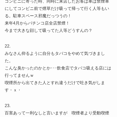
コンビニに寄った時、同時に来店したお客は車は禁煙車
にしてコンビニ前で煙草だけ吸って帰って行く人等もい
る。駐車スペース邪魔だっつうの！
来年4月からパチンコ店全店禁煙！
今まで大きな顔して吸ってた人等どうすんの？
22.
みなさん仰るように自分もタバコをやめて気づきまし
た。
こんな臭かったのかとか･･･飲食店でタバコ吸える店には
行ってませんｗ
喫煙所から出てきた人とすれ違うだけで吐き気がしま
す・ｘ・
23.
百害あって一利なしと言いますが 喫煙者より受動喫煙