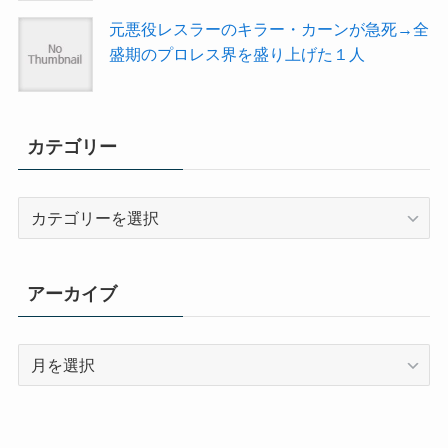
元悪役レスラーのキラー・カーンが急死→全
盛期のプロレス界を盛り上げた１人
カテゴリー
カ
テ
ゴ
リ
アーカイブ
ー
ア
ー
カ
イ