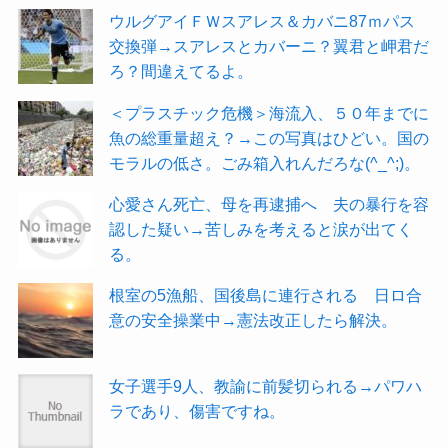
ウルグアイＦＷスアレス＆カバニ87ｍパス
交換弾→スアレスとカバーニ？翼君と岬君だ
ろ？間違えてるよ。
＜プラスチック危機＞海流入、５０年までに
魚の総重量超え？→この写真はひどい。国の
モラルの低さ。ごみ箱入れんだろな(^_^;)。
心愛さん死亡、母を再逮捕へ 夫の暴行を容
認した疑い→苦しみを考えると涙が出てく
る。
根室の5漁船、国後島に連行される 日ロ合
意の安全操業中→憲法改正したら解決。
女子選手9人、教諭に前髪切られる→パワハ
ラであり、傷害ですね。