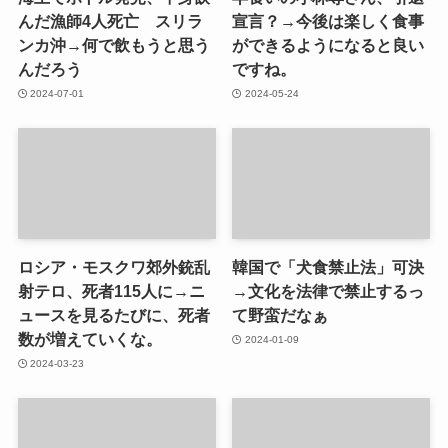
んだ漁師4人死亡 スリラ
宣言？→今後は楽しく食事
ンカ沖→何で飲もうと思う
ができるようになると良い
んだろう
ですね。
2024-07-01
2024-05-24
ロシア・モスクワ郊外銃乱
韓国で「犬食禁止法」可決
射テロ、死者115人に→ニ
→文化を法律で禁止するっ
ュースを見るたびに、死者
て野蛮だなぁ
数が増えていくな。
2024-01-09
2024-03-23