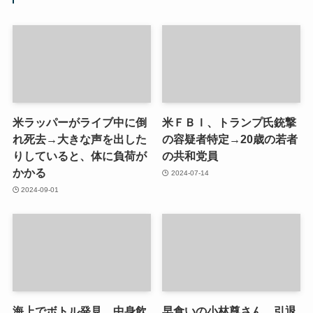
米ラッパーがライブ中に倒
米ＦＢＩ、トランプ氏銃撃
れ死去→大きな声を出した
の容疑者特定→20歳の若者
りしていると、体に負荷が
の共和党員
かかる
2024-07-14
2024-09-01
海上でボトル発見、中身飲
早食いの小林尊さん、引退