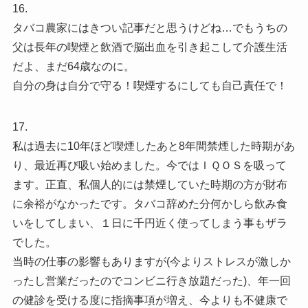
16.
タバコ農家にはきつい記事だと思うけどね…でもうちの
父は長年の喫煙と飲酒で脳出血を引き起こして介護生活
だよ、まだ64歳なのに。
自分の身は自分で守る！喫煙するにしても自己責任で！
17.
私は過去に10年ほど喫煙したあと8年間禁煙した時期があ
り、最近再び吸い始めました。今ではＩＱＯＳを吸って
ます。正直、私個人的には禁煙していた時期の方が財布
に余裕がなかったです。タバコ辞めた分何かしら飲み食
いをしてしまい、１日に千円近く使ってしまう事もザラ
でした。
当時の仕事の影響もありますが(今よりストレスが激しか
ったし営業だったのでコンビニ行き放題だった)、年一回
の健診を受ける度に指摘事項が増え、今よりも不健康で