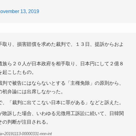
ovember 13, 2019
手取り、損害賠償を求めた裁判で、１３日、提訴からおよ
遺族ら２０人が日本政府を相手取り、日本円にして２億８
を起こしたもの。
裁判で被告にはならないとする「主権免除」の原則から、
の初弁論には出席しなかった。
で、「裁判に出てこない日本に罪がある」などと訴えた。
が敗訴した場合、いわゆる元徴用工訴訟に続いて、日韓関
その判断が注目される。
a=20191113-00000331-nnn-int