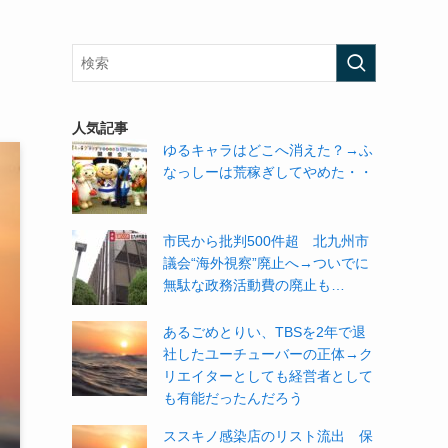
人気記事
ゆるキャラはどこへ消えた？→ふ
なっしーは荒稼ぎしてやめた・・
市民から批判500件超 北九州市
議会“海外視察”廃止へ→ついでに
無駄な政務活動費の廃止も…
あるごめとりい、TBSを2年で退
社したユーチューバーの正体→ク
リエイターとしても経営者として
も有能だったんだろう
ススキノ感染店のリスト流出 保