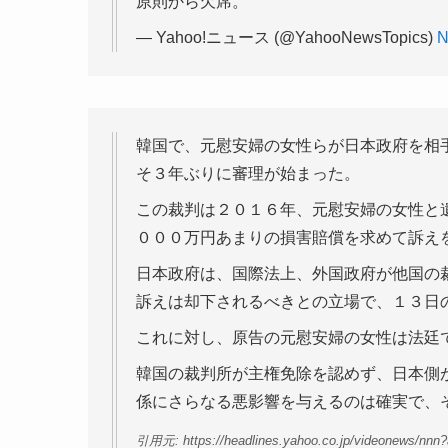
原則から欠席。
— Yahoo!ニュース (@YahooNewsTopics)
N
韓国で、元慰安婦の女性らが日本政府を相
そ３年ぶりに審理が始まった。
この裁判は２０１６年、元慰安婦の女性と
０００万円あまりの損害賠償を求めて訴え
日本政府は、国際法上、外国政府が他国の
訴えは却下されるべきとの立場で、１３日
これに対し、原告の元慰安婦の女性は法廷
韓国の裁判所が主権免除を認めず、日本側
係にさらなる悪影響を与えるのは確実で、
引用元: https://headlines.yahoo.co.jp/videonews/nnn?