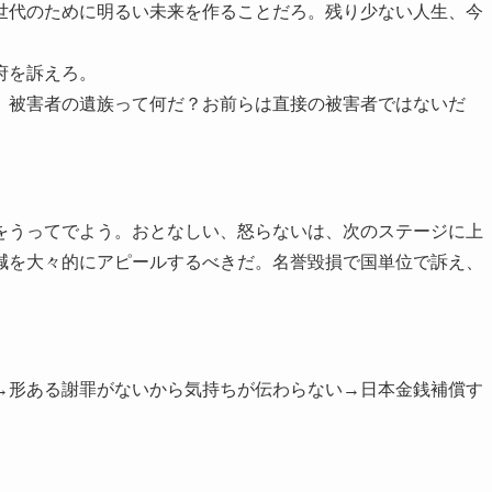
世代のために明るい未来を作ることだろ。残り少ない人生、今
府を訴えろ。
、被害者の遺族って何だ？お前らは直接の被害者ではないだ
をうってでよう。おとなしい、怒らないは、次のステージに上
減を大々的にアピールするべきだ。名誉毀損で国単位で訴え、
→形ある謝罪がないから気持ちが伝わらない→日本金銭補償す