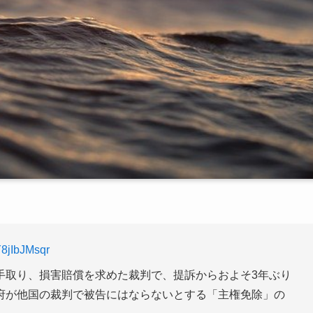
/Y8jIbJMsqr
手取り、損害賠償を求めた裁判で、提訴からおよそ3年ぶり
府が他国の裁判で被告にはならないとする「主権免除」の