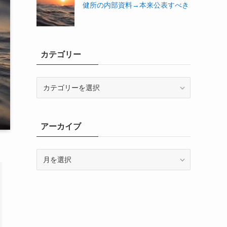
健所の内部資料→本来公表すべき
カテゴリー
カ
テ
ゴ
リ
アーカイブ
ー
ア
ー
カ
イ
ブ