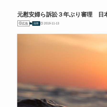
元慰安婦ら訴訟３年ぶり審理 日
広告
2019-11-13
国際