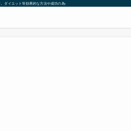
す。ダイエット等効果的な方法や成功の為の秘訣等。太ったり悩んでいる方々が簡