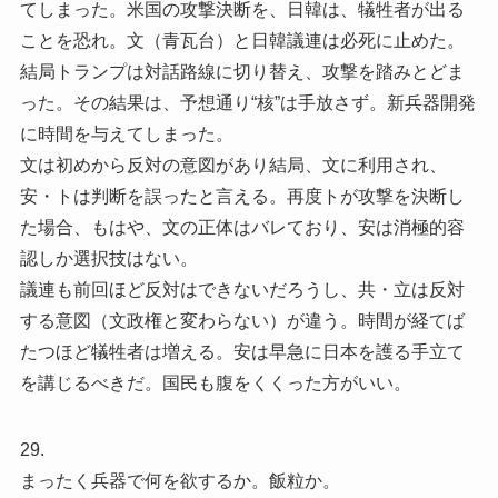
てしまった。米国の攻撃決断を、日韓は、犠牲者が出る
ことを恐れ。文（青瓦台）と日韓議連は必死に止めた。
結局トランプは対話路線に切り替え、攻撃を踏みとどま
った。その結果は、予想通り“核”は手放さず。新兵器開発
に時間を与えてしまった。
文は初めから反対の意図があり結局、文に利用され、
安・トは判断を誤ったと言える。再度トが攻撃を決断し
た場合、もはや、文の正体はバレており、安は消極的容
認しか選択技はない。
議連も前回ほど反対はできないだろうし、共・立は反対
する意図（文政権と変わらない）が違う。時間が経てば
たつほど犠牲者は増える。安は早急に日本を護る手立て
を講じるべきだ。国民も腹をくくった方がいい。
29.
まったく兵器で何を欲するか。飯粒か。