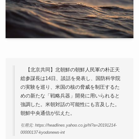
【北京共同】北朝鮮の朝鮮人民軍の朴正天
総参謀長は14日、談話を発表し、国防科学院
の実験を巡り、米国の核の脅威を制圧するた
めの新たな「戦略兵器」開発に用いられると
強調した。米朝対話の可能性にも言及した。
朝鮮中央通信が伝えた。
引用元: https://headlines.yahoo.co.jp/hl?a=20191214-
00000137-kyodonews-int