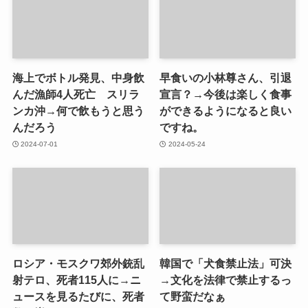
海上でボトル発見、中身飲
早食いの小林尊さん、引退
んだ漁師4人死亡 スリラ
宣言？→今後は楽しく食事
ンカ沖→何で飲もうと思う
ができるようになると良い
んだろう
ですね。
2024-07-01
2024-05-24
ロシア・モスクワ郊外銃乱
韓国で「犬食禁止法」可決
射テロ、死者115人に→ニ
→文化を法律で禁止するっ
ュースを見るたびに、死者
て野蛮だなぁ