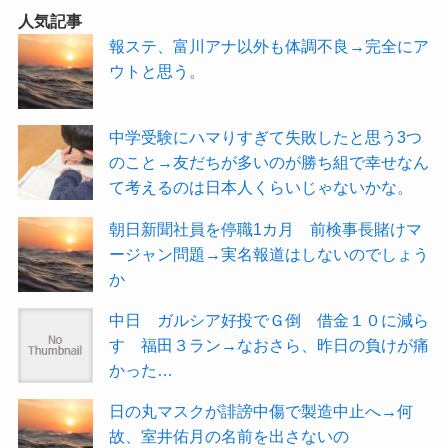
人気記事
報ステ、富川アナ以外も体調不良→完全にア
ウトと思う。
中学受験にハマりすぎて失敗したと思う3つ
のこと→友だちが多いのが勝ち組で幸せなん
て考えるのは日本人くらいじゃないかな。
朝日新聞社員を停職1カ月 前検事長賭けマ
ージャン問題→実名報道はしないのでしょう
か
中日 ガルシア好投でＧ倒 借金１０に減ら
す 福田３ラン→なおさら、昨日の負けが痛
かった…
日の丸マスクが誹謗中傷で製造中止へ→何
故、室井佑月の名前を出さないの