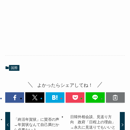
国際
よかったらシェアしてね！
日韓外相会談、見送り方
「終活年賀状」に賛否の声
向 政府「日程上の理由」
→年賀状なんて自己満だか
→永久に見送りでもいいと
ら必要ないよ。