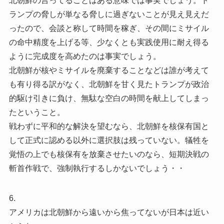
北朝鮮の言ってることはある意味では事実でしょう。ト
ランプの脅しが単なる脅しに過ぎないことが見え見えだ
ったので、会談と称して時間を稼ぎ、その間にミサイル
の命中精度を上げる等、少なくとも実践使用に耐え得る
ように完成度を高めたのは事実でしょう。
北朝鮮が核やミサイルを廃棄することなどは誰が考えて
も有り得る訳がなく、北朝鮮を甘く見たトランプが政治
的駆け引きに負け、無駄な空白の時間を献上してしまっ
たということ。
戦わずに平和的な解決を望むなら、北朝鮮を核保有国と
して正式に認める以外に選択肢は残っていない。犠牲を
覚悟の上でも核保有を放棄させたいのなら、短期決戦の
斬首作戦で、強制執行するしかないでしょう・・
6.
アメリカは北朝鮮から遠いから焦ってないが日本は近い