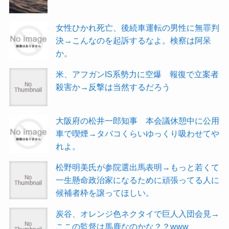
女性ひかれ死亡、後続車運転の男性に無罪判
決→こんなのを起訴するなよ。検察は阿呆
か。
米、アフガンIS系勢力に空爆 報復で立案者
殺害か→反撃は当然するだろう
大阪府の松井一郎知事 本会議休憩中に公用
車で喫煙→タバコくらいゆっくり吸わせてや
れよ。
松野明美氏が参院選出馬表明→もっと若くて
一生懸命政治家になるために頑張ってる人に
候補者枠を譲ってほしい。
炭谷、オレンジ色ネクタイで巨人入団会見→
ここの監督は馬鹿なのかな？？www