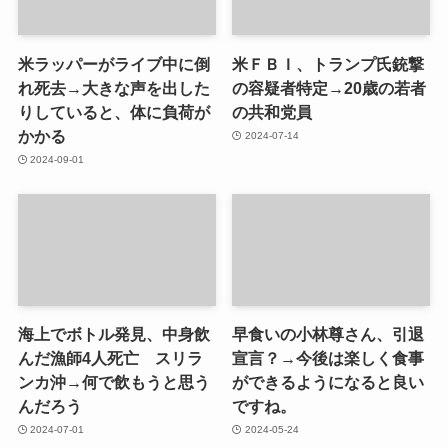
米ラッパーがライブ中に倒
米ＦＢＩ、トランプ氏銃撃
れ死去→大きな声を出した
の容疑者特定→20歳の若者
りしていると、体に負荷が
の共和党員
かかる
2024-07-14
2024-09-01
海上でボトル発見、中身飲
早食いの小林尊さん、引退
んだ漁師4人死亡 スリラ
宣言？→今後は楽しく食事
ンカ沖→何で飲もうと思う
ができるようになると良い
んだろう
ですね。
2024-07-01
2024-05-24