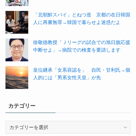
「北朝鮮スパイ」とねつ造 京都の在日韓国
人に再審無罪→韓国で暮らせよ迷惑だよ
徐敬徳教授「Ｊリーグの試合での旭日旗応援
中断せよ」→病院での検査を要請します
皇位継承「女系容認を」 自民・甘利氏→個
人的には「男系女性天皇」が先
カテゴリー
カ
テ