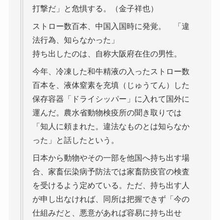
打撃だ」と危惧する。（金子祥也）
ストロー数百本、中国入国時に発覚。 「違
法行為、知らなかった」
持ち出したのは、自称大阪府在住の男性。
今年、冷凍した和牛精液の入ったストロー数
百本を、液体窒素を充填（じゅうてん）した
保存容器「ドライシッパー」に入れて国外に
運んだ。農水省動物検疫所の聞き取りでは
「知人に頼まれた。違法なものとは知らなか
った」と話したという。
日本から動物やその一部を他国へ持ち出す場
合、家畜伝染病予防法では家畜防疫官の検査
を受けるよう定めている。ただ、持ち出す人
が申し出なければ、同所は把握できず「今の
仕組みだと、悪意があれば容易に持ち出せ