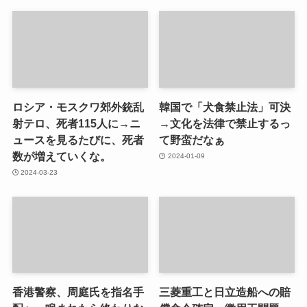
ロシア・モスクワ郊外銃乱
韓国で「犬食禁止法」可決
射テロ、死者115人に→ニ
→文化を法律で禁止するっ
ュースを見るたびに、死者
て野蛮だなぁ
数が増えていくな。
2024-01-09
2024-03-23
香港警察、周庭氏を指名手
三菱重工と日立造船への賠