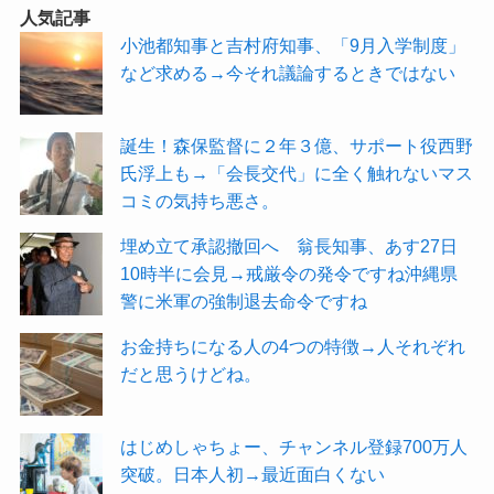
人気記事
小池都知事と吉村府知事、「9月入学制度」
など求める→今それ議論するときではない
誕生！森保監督に２年３億、サポート役西野
氏浮上も→「会長交代」に全く触れないマス
コミの気持ち悪さ。
埋め立て承認撤回へ 翁長知事、あす27日
10時半に会見→戒厳令の発令ですね沖縄県
警に米軍の強制退去命令ですね
お金持ちになる人の4つの特徴→人それぞれ
だと思うけどね。
はじめしゃちょー、チャンネル登録700万人
突破。日本人初→最近面白くない