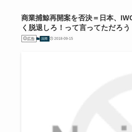
商業捕鯨再開案を否決＝日本、IW
く脱退しろ！って言ってただろう
広告
2018-09-15
国際