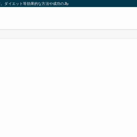
す。ダイエット等効果的な方法や成功の為の秘訣等。太ったり悩んでいる方々が簡