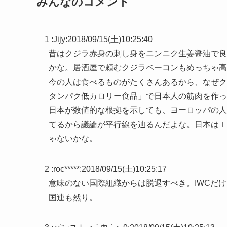
みんなのコメント
1 :
Jijy
:
2018/09/15(土)10:25:40
昔はクジラ赤身の刺し身をニンニク生姜醤油で良
かな。居酒屋で頼むクジラベーコンもめっちゃ高
今の人は食べるものがたくさんあるから、なぜク
タンパク低カロリー食品」で日本人の筋肉を作っ
日本が数値的な根拠を示しても、ヨーロッパの人
てるから議論が平行線を辿るんだよな。日本はＩ
ゃないかな。
2 :
roc*****
:
2018/09/15(土)10:25:17
意味のない国際組織からは脱退すべき。IWCだ
国連も然り。