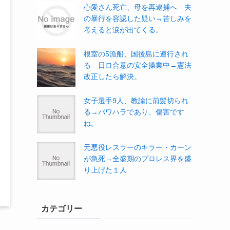
心愛さん死亡、母を再逮捕へ 夫
の暴行を容認した疑い→苦しみを
考えると涙が出てくる。
根室の5漁船、国後島に連行され
る 日ロ合意の安全操業中→憲法
改正したら解決。
女子選手9人、教諭に前髪切られ
る→パワハラであり、傷害です
ね。
元悪役レスラーのキラー・カーン
が急死→全盛期のプロレス界を盛
り上げた１人
カテゴリー