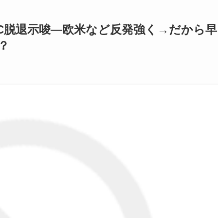
C脱退示唆―欧米など反発強く→だから早
？