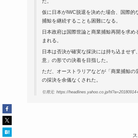
た。
仮に日本がIWC脱退を決めた場合、国際
捕鯨を継続することも困難になる。
日本政府は国際世論と商業捕鯨再開を求め
まれる。
日本は否決が確実な採決には持ち込ませず
意」の形での決着を目指した。
ただ、オーストラリアなどが「商業捕鯨の
の採決を余儀なくされた。
引用元: https://headlines.yahoo.co.jp/hl?a=20180914-00
ス