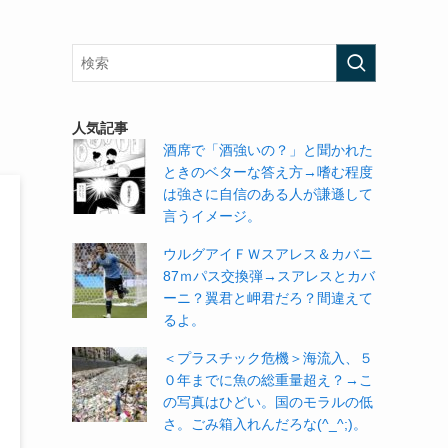
人気記事
酒席で「酒強いの？」と聞かれた
ときのベターな答え方→嗜む程度
は強さに自信のある人が謙遜して
言うイメージ。
ウルグアイＦＷスアレス＆カバニ
87ｍパス交換弾→スアレスとカバ
ーニ？翼君と岬君だろ？間違えて
るよ。
＜プラスチック危機＞海流入、５
０年までに魚の総重量超え？→こ
の写真はひどい。国のモラルの低
さ。ごみ箱入れんだろな(^_^;)。