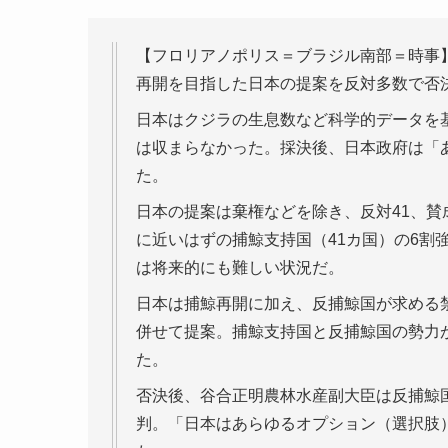
【フロリアノポリス＝ブラジル南部＝時事】
再開を目指した日本の提案を反対多数で否
日本はクジラの生息数など科学的データを
は収まらなかった。採決後、日本政府は「
た。
日本の提案は棄権などを除き、反対41、賛成
に近いはずの捕鯨支持国（41カ国）の6割
は将来的にも難しい状況だ。
日本は捕鯨再開に加え、反捕鯨国が求める
併せて提案。捕鯨支持国と反捕鯨国の勢力
た。
否決後、谷合正明農林水産副大臣は反捕鯨
判。「日本はあらゆるオプション（選択肢