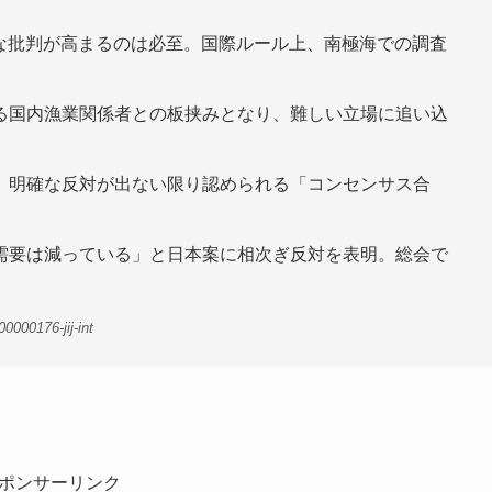
的な批判が高まるのは必至。国際ルール上、南極海での調査
る国内漁業関係者との板挟みとなり、難しい立場に追い込
、明確な反対が出ない限り認められる「コンセンサス合
需要は減っている」と日本案に相次ぎ反対を表明。総会で
000176-jij-int
ポンサーリンク