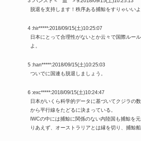
3 :
パンスト＜ ` 血 ´ ＞9
:
2018/09/15(土)10:25:13
脱退を支持します！秩序ある捕鯨をすりゃいいよ
4 :
hir*****
:
2018/09/15(土)10:25:07
日本にとって合理性がないとか云々で国際ルール
よ。
5 :
han*****
:
2018/09/15(土)10:25:03
ついでに国連も脱退しましょう。
6 :
exc*****
:
2018/09/15(土)10:24:47
日本がいくら科学的データに基づいてクジラの数
から平行線をたどるに決まっている。
IWCの中には捕鯨に関係のない内陸国も捕鯨を
りあえず、オーストラリアとは縁を切り、捕鯨船