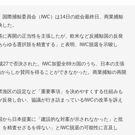
国際捕鯨委員会（IWC）は14日の総会最終日、商業捕鯨
決した。
基に再開の正当性を主張したが、欧米など反捕鯨国の反発
あらゆる選択肢を精査する」と表明、IWC脱退を示唆し
27で否決された。IWC加盟全89カ国のうち、日本の主張
強からしか賛同を得ることができなかった。商業捕鯨の再開
禁漁区の設定など「重要事項」を決めやすくする仕組みも
が反発し合い、協議が行き詰まっているIWCの改革を訴え
国から日本提案に「建設的な対案が示されなかった」と批
）を精査せざるを得ない」とIWC脱退の可能性に言及し