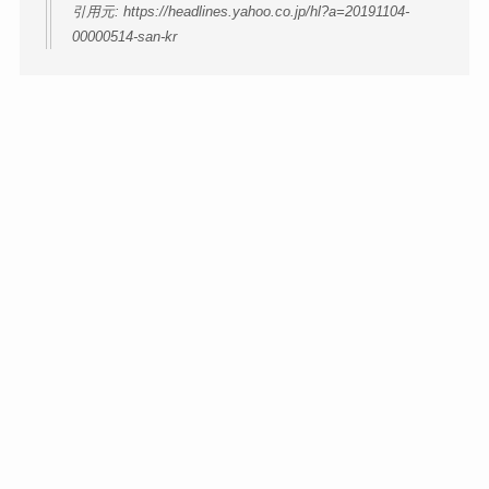
引用元: https://headlines.yahoo.co.jp/hl?a=20191104-
00000514-san-kr