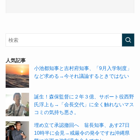
人気記事
小池都知事と吉村府知事、「9月入学制度」
など求める→今それ議論するときではない
誕生！森保監督に２年３億、サポート役西野
氏浮上も→「会長交代」に全く触れないマス
コミの気持ち悪さ。
埋め立て承認撤回へ 翁長知事、あす27日
10時半に会見→戒厳令の発令ですね沖縄県