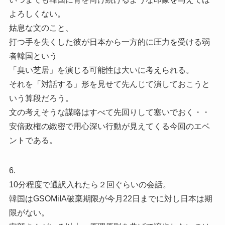
よろしくない。
姑息な文のこと、
打つ手を失くした彼が日本から一方的に圧力を受ける弱
者韓国という
「臭い芝居」を演じる可能性は大いに考えられる。
それを「対話する」形を見せて先んじて潰しておこうと
いう算段だろう。
文の考えそうな謀略はすべて先回りして塞いでおく・・
安倍政権の緻密で用心深い行動が見えてくる今回のエベ
ントである。
6.
10分程度で通訳入れたら２回ぐらいの会話。
韓国はGSOMiIA破棄期限が今月22日までに対し日本は期
限がない。