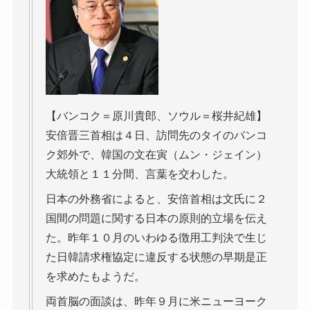
【バンコク＝原川貴郎、ソウル＝桜井紀雄】
安倍晋三首相は４日、訪問先のタイのバンコ
ク郊外で、韓国の文在寅（ムン・ジェイン）
大統領と１１分間、言葉を交わした。
日本の外務省によると、安倍首相は文氏に２
国間の問題に関する日本の原則的立場を伝え
た。昨年１０月のいわゆる徴用工判決で生じ
た日韓請求権協定に違反する状態の早期是正
を求めたもようだ。
両首脳の面談は、昨年９月に米ニューヨーク