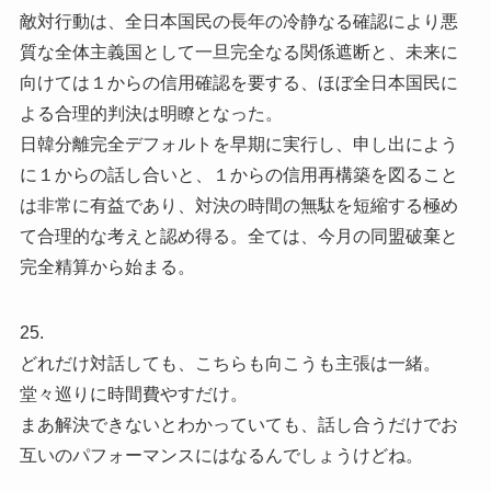
敵対行動は、全日本国民の長年の冷静なる確認により悪
質な全体主義国として一旦完全なる関係遮断と、未来に
向けては１からの信用確認を要する、ほぼ全日本国民に
よる合理的判決は明瞭となった。
日韓分離完全デフォルトを早期に実行し、申し出によう
に１からの話し合いと、１からの信用再構築を図ること
は非常に有益であり、対決の時間の無駄を短縮する極め
て合理的な考えと認め得る。全ては、今月の同盟破棄と
完全精算から始まる。
25.
どれだけ対話しても、こちらも向こうも主張は一緒。
堂々巡りに時間費やすだけ。
まあ解決できないとわかっていても、話し合うだけでお
互いのパフォーマンスにはなるんでしょうけどね。