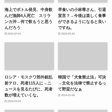
海上でボトル発見、中身飲
早食いの小林尊さん、引退
んだ漁師4人死亡 スリラ
宣言？→今後は楽しく食事
ンカ沖→何で飲もうと思う
ができるようになると良い
んだろう
ですね。
2024-07-01
2024-05-24
ロシア・モスクワ郊外銃乱
韓国で「犬食禁止法」可決
射テロ、死者115人に→ニ
→文化を法律で禁止するっ
ュースを見るたびに、死者
て野蛮だなぁ
数が増えていくな。
2024-01-09
2024-03-23