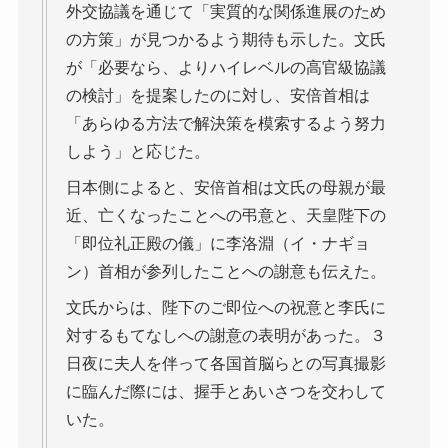
外交協議を通じて「実質的な関係進展のため
の方策」が見つかるよう期待も示した。文氏
が「必要なら、よりハイレベルの高官級協議
の検討」を提案したのに対し、安倍首相は
「あらゆる方法で解決策を模索するよう努力
しよう」と応じた。
日本側によると、安倍首相は文氏の母親が最
近、亡くなったことへの弔意と、天皇陛下の
「即位礼正殿の儀」に李洛淵（イ・ナギョ
ン）首相が参列したことへの謝意も伝えた。
文氏からは、陛下のご即位への祝意と李氏に
対するもてなしへの謝意の表明があった。３
日夜に夫人を伴って各国首脳らとの写真撮影
に臨んだ際には、握手とあいさつを交わして
いた。