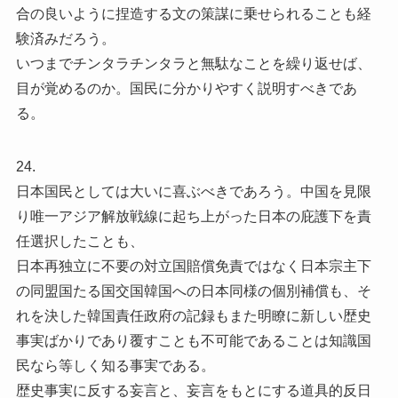
合の良いように捏造する文の策謀に乗せられることも経
験済みだろう。
いつまでチンタラチンタラと無駄なことを繰り返せば、
目が覚めるのか。国民に分かりやすく説明すべきであ
る。
24.
日本国民としては大いに喜ぶべきであろう。中国を見限
り唯一アジア解放戦線に起ち上がった日本の庇護下を責
任選択したことも、
日本再独立に不要の対立国賠償免責ではなく日本宗主下
の同盟国たる国交国韓国への日本同様の個別補償も、そ
れを決した韓国責任政府の記録もまた明瞭に新しい歴史
事実ばかりであり覆すことも不可能であることは知識国
民なら等しく知る事実である。
歴史事実に反する妄言と、妄言をもとにする道具的反日