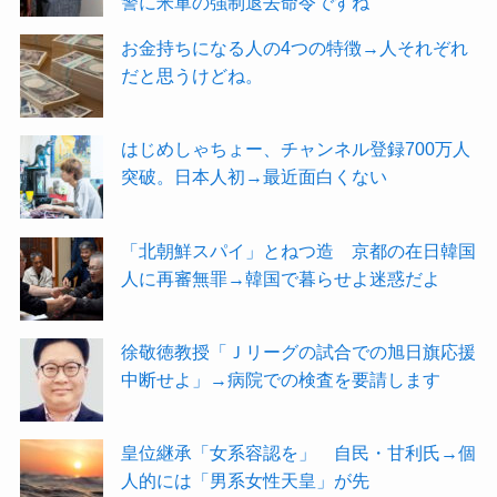
警に米軍の強制退去命令ですね
お金持ちになる人の4つの特徴→人それぞれ
だと思うけどね。
はじめしゃちょー、チャンネル登録700万人
突破。日本人初→最近面白くない
「北朝鮮スパイ」とねつ造 京都の在日韓国
人に再審無罪→韓国で暮らせよ迷惑だよ
徐敬徳教授「Ｊリーグの試合での旭日旗応援
中断せよ」→病院での検査を要請します
皇位継承「女系容認を」 自民・甘利氏→個
人的には「男系女性天皇」が先