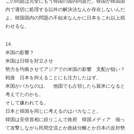
この問題は完全にもう韓国の国内問題だ。韓国が韓国国
内で適切に処理する以外の解決法なんか存在しないんだ
よ。韓国国内の問題の不始末なんかに日本をこれ以上煩
わせるな。
14.
米国の影響？
米国は日韓を対立させ
勢力を均衡させてアジアでの米国の影響 支配が狙い？
戦後 日本を抑えることにも注力したはず。
米国がバカなのは、 他国でも占領したら親米になると
考えてたのかも。
そして嫌われてる。
日本と韓国を同じに考えるのはバカなこと。
韓国は安倍首相に絞りこんで政府 韓国メディア 揃っ
て攻撃しながら民間交流とか政経分離とか日本の反対勢