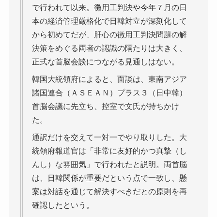
で行われて以来。徴用工判決や今年７月の日
本の経済管理厳格化で日韓対立が深刻化して
から初めてだが、肝心の徴用工判決問題の解
決策をめぐる両者の認識の隔たりは大きく、
正式な首脳会談につながる見通しはない。
韓国大統領府によると、面談は、東南アジア
諸国連合（ＡＳＥＡＮ）プラス３（日中韓）
首脳会議に先立ち、控室で文氏が持ちかけ
た。
通訳だけを交えて一対一でやり取りした。大
統領府報道官は「非常に友好的かつ真摯（し
んし）な雰囲気」で行われたと説明。両首脳
は、日韓関係が重要だという点で一致し、懸
案は対話を通じて解決すべきだとの原則を再
確認したという。