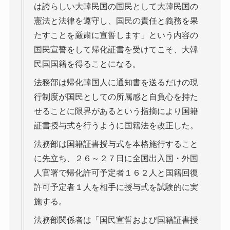
は誇らしい大韓民国の国民として大韓民国の
憲法と法律を遵守し、国民の責任と義務を果
たすことを厳粛に宣誓します」という内容の
国民宣誓をして帰化証書を受けてこそ、大韓
民国国籍を得ることになる。
法務部は帰化韓国人に通知書を送るだけの現
行制度が国民としての所属感と自負心を持た
せることに限界があるという指摘により国籍
証書授与式を行うように国籍法を改正した。
法務部は国籍証書授与式を本格施行すること
に先立ち、２６～２７日に全国出入国・外国
人官署で帰化許可予定者１６２人と国籍回復
許可予定者１人を相手に授与式を試験的に実
施する。
法務部関係者は「国民宣誓および国籍証書授