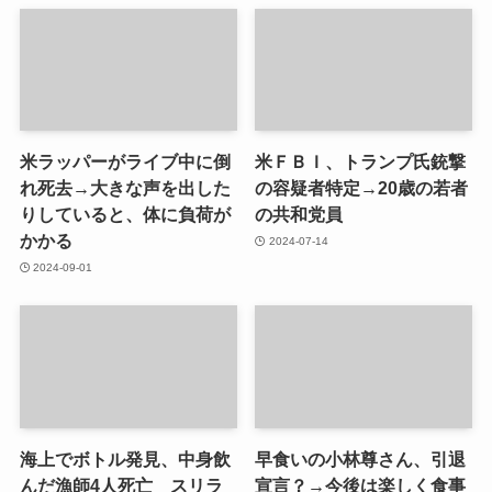
米ラッパーがライブ中に倒
米ＦＢＩ、トランプ氏銃撃
れ死去→大きな声を出した
の容疑者特定→20歳の若者
りしていると、体に負荷が
の共和党員
かかる
2024-07-14
2024-09-01
海上でボトル発見、中身飲
早食いの小林尊さん、引退
んだ漁師4人死亡 スリラ
宣言？→今後は楽しく食事