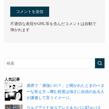
不適切な表現やURL等を含んだコメントは自動で
弾かれます
人気記事
酒席で「酒強いの？」と聞かれたときのベタ
ーな答え方→嗜む程度は強さに自信のある人
が謙遜して言うイメージ。
ウルグアイＦＷスアレス＆カバニ87ｍパス