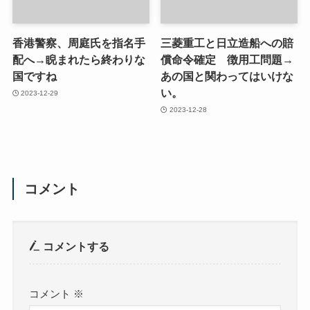
香港警察、周庭氏を指名手
三菱重工と日立造船への賠
配へ→睨まれたら終わりな
償命令確定 徴用工問題→
国ですね
あの国と関わってはいけな
い。
2023-12-29
2023-12-28
コメント
コメントする
コメント
※