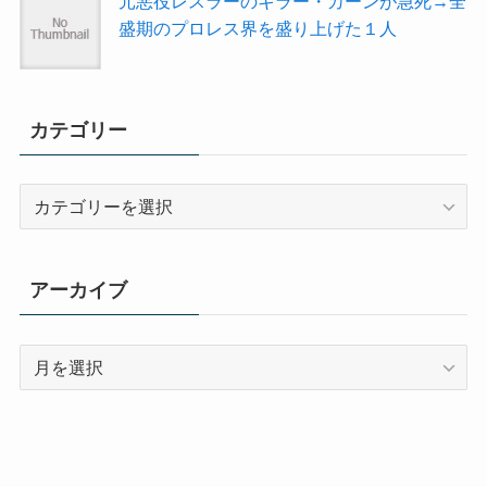
元悪役レスラーのキラー・カーンが急死→全
盛期のプロレス界を盛り上げた１人
カテゴリー
カ
テ
ゴ
リ
アーカイブ
ー
ア
ー
カ
イ
ブ