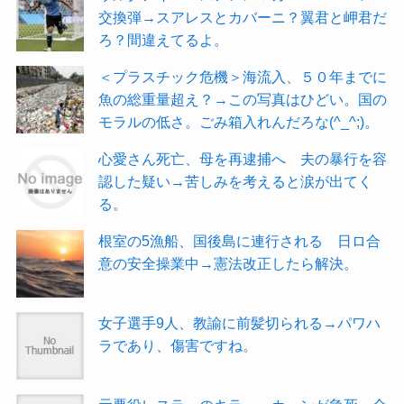
交換弾→スアレスとカバーニ？翼君と岬君だ
ろ？間違えてるよ。
＜プラスチック危機＞海流入、５０年までに
魚の総重量超え？→この写真はひどい。国の
モラルの低さ。ごみ箱入れんだろな(^_^;)。
心愛さん死亡、母を再逮捕へ 夫の暴行を容
認した疑い→苦しみを考えると涙が出てく
る。
根室の5漁船、国後島に連行される 日ロ合
意の安全操業中→憲法改正したら解決。
女子選手9人、教諭に前髪切られる→パワハ
ラであり、傷害ですね。