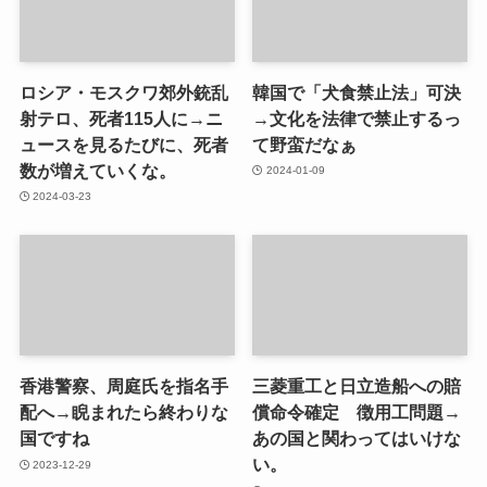
ロシア・モスクワ郊外銃乱
韓国で「犬食禁止法」可決
射テロ、死者115人に→ニ
→文化を法律で禁止するっ
ュースを見るたびに、死者
て野蛮だなぁ
数が増えていくな。
2024-01-09
2024-03-23
香港警察、周庭氏を指名手
三菱重工と日立造船への賠
配へ→睨まれたら終わりな
償命令確定 徴用工問題→
国ですね
あの国と関わってはいけな
い。
2023-12-29