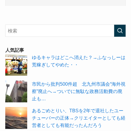
人気記事
ゆるキャラはどこへ消えた？→ふなっしーは
荒稼ぎしてやめた・・
市民から批判500件超 北九州市議会“海外視
察”廃止へ→ついでに無駄な政務活動費の廃
止も…
あるごめとりい、TBSを2年で退社したユー
チューバーの正体→クリエイターとしても経
営者としても有能だったんだろう