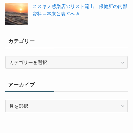
ススキノ感染店のリスト流出 保健所の内部
資料→本来公表すべき
カテゴリー
カ
テ
ゴ
リ
アーカイブ
ー
ア
ー
カ
イ
ブ