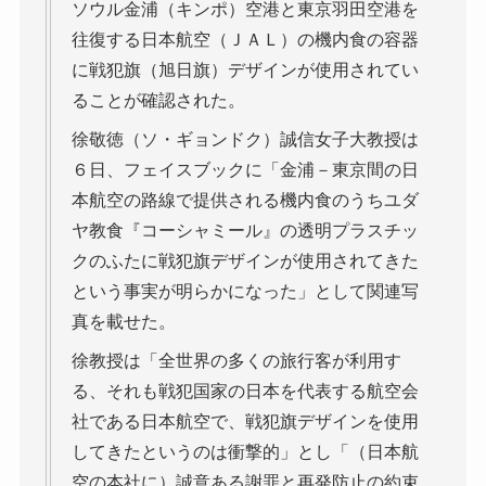
ソウル金浦（キンポ）空港と東京羽田空港を
往復する日本航空（ＪＡＬ）の機内食の容器
に戦犯旗（旭日旗）デザインが使用されてい
ることが確認された。
徐敬徳（ソ・ギョンドク）誠信女子大教授は
６日、フェイスブックに「金浦－東京間の日
本航空の路線で提供される機内食のうちユダ
ヤ教食『コーシャミール』の透明プラスチッ
クのふたに戦犯旗デザインが使用されてきた
という事実が明らかになった」として関連写
真を載せた。
徐教授は「全世界の多くの旅行客が利用す
る、それも戦犯国家の日本を代表する航空会
社である日本航空で、戦犯旗デザインを使用
してきたというのは衝撃的」とし「（日本航
空の本社に）誠意ある謝罪と再発防止の約束