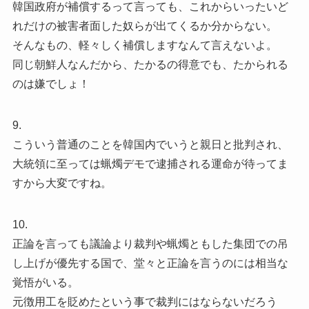
韓国政府が補償するって言っても、これからいったいど
れだけの被害者面した奴らが出てくるか分からない。
そんなもの、軽々しく補償しますなんて言えないよ。
同じ朝鮮人なんだから、たかるの得意でも、たかられる
のは嫌でしょ！
9.
こういう普通のことを韓国内でいうと親日と批判され、
大統領に至っては蝋燭デモで逮捕される運命が待ってま
すから大変ですね。
10.
正論を言っても議論より裁判や蝋燭ともした集団での吊
し上げが優先する国で、堂々と正論を言うのには相当な
覚悟がいる。
元徴用工を貶めたという事で裁判にはならないだろう