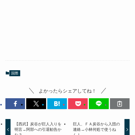
国際
よかったらシェアしてね！
【西武】炭谷が巨人入りを
巨人、ＦＡ炭谷から入団の
明言→阿部への引退勧告か
連絡→小林何処で使うね
な？
ん！