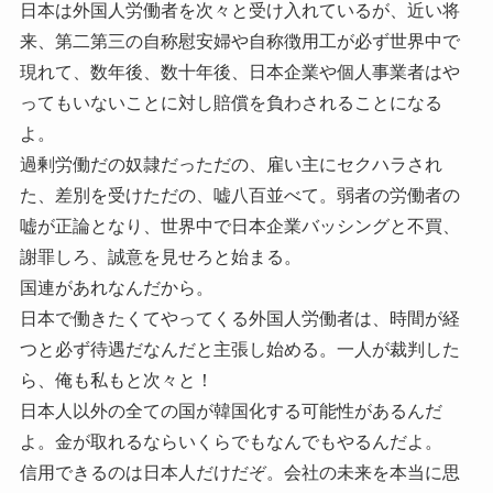
日本は外国人労働者を次々と受け入れているが、近い将
来、第二第三の自称慰安婦や自称徴用工が必ず世界中で
現れて、数年後、数十年後、日本企業や個人事業者はや
ってもいないことに対し賠償を負わされることになる
よ。
過剰労働だの奴隷だっただの、雇い主にセクハラされ
た、差別を受けただの、嘘八百並べて。弱者の労働者の
嘘が正論となり、世界中で日本企業バッシングと不買、
謝罪しろ、誠意を見せろと始まる。
国連があれなんだから。
日本で働きたくてやってくる外国人労働者は、時間が経
つと必ず待遇だなんだと主張し始める。一人が裁判した
ら、俺も私もと次々と！
日本人以外の全ての国が韓国化する可能性があるんだ
よ。金が取れるならいくらでもなんでもやるんだよ。
信用できるのは日本人だけだぞ。会社の未来を本当に思