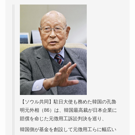
【ソウル共同】駐日大使も務めた韓国の孔魯
明元外相（86）は、韓国最高裁が日本企業に
賠償を命じた元徴用工訴訟判決を巡り、
韓国側が基金を創設して元徴用工らに幅広い