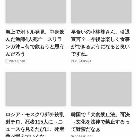
海上でボトル発見、中身飲
早食いの小林尊さん、引退
んだ漁師4人死亡 スリラ
宣言？→今後は楽しく食事
ンカ沖→何で飲もうと思う
ができるようになると良い
んだろう
ですね。
2024-07-01
2024-05-24
ロシア・モスクワ郊外銃乱
韓国で「犬食禁止法」可決
射テロ、死者115人に→ニ
→文化を法律で禁止するっ
ュースを見るたびに、死者
て野蛮だなぁ
数が増えていくな。
2024-01-09