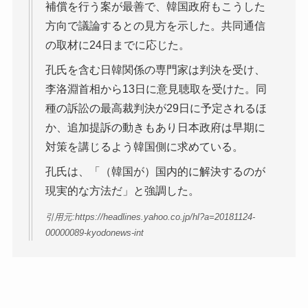
補償を行う案が最善で、韓国政府もこうした
方向で議論するとの見方を示した。共同通信
の取材に24日までに応じた。
孔氏を含む日韓関係の専門家は判決を受け、
李洛淵首相から13日に意見聴取を受けた。同
種の訴訟の最高裁判決が29日に予定されるほ
か、追加提訴の動きもあり日本政府は早期に
対策を講じるよう韓国側に求めている。
孔氏は、「（韓国が）国内的に解決するのが
現実的な方法だ」と強調した。
引用元:https://headlines.yahoo.co.jp/hl?a=20181124-
00000089-kyodonews-int