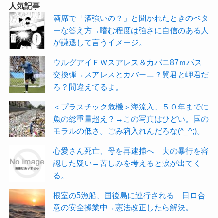
人気記事
酒席で「酒強いの？」と聞かれたときのベタ
ーな答え方→嗜む程度は強さに自信のある人
が謙遜して言うイメージ。
ウルグアイＦＷスアレス＆カバニ87ｍパス
交換弾→スアレスとカバーニ？翼君と岬君だ
ろ？間違えてるよ。
＜プラスチック危機＞海流入、５０年までに
魚の総重量超え？→この写真はひどい。国の
モラルの低さ。ごみ箱入れんだろな(^_^;)。
心愛さん死亡、母を再逮捕へ 夫の暴行を容
認した疑い→苦しみを考えると涙が出てく
る。
根室の5漁船、国後島に連行される 日ロ合
意の安全操業中→憲法改正したら解決。