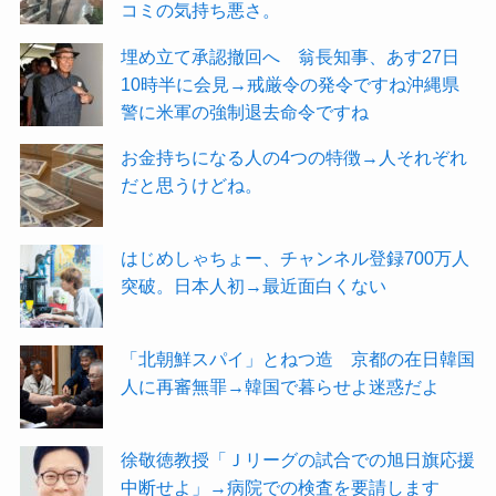
コミの気持ち悪さ。
埋め立て承認撤回へ 翁長知事、あす27日
10時半に会見→戒厳令の発令ですね沖縄県
警に米軍の強制退去命令ですね
お金持ちになる人の4つの特徴→人それぞれ
だと思うけどね。
はじめしゃちょー、チャンネル登録700万人
突破。日本人初→最近面白くない
「北朝鮮スパイ」とねつ造 京都の在日韓国
人に再審無罪→韓国で暮らせよ迷惑だよ
徐敬徳教授「Ｊリーグの試合での旭日旗応援
中断せよ」→病院での検査を要請します