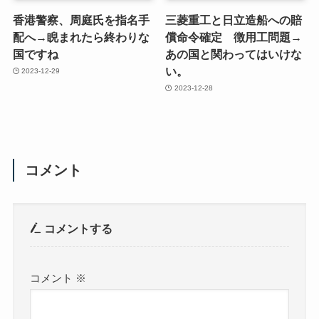
香港警察、周庭氏を指名手
三菱重工と日立造船への賠
配へ→睨まれたら終わりな
償命令確定 徴用工問題→
国ですね
あの国と関わってはいけな
い。
2023-12-29
2023-12-28
コメント
コメントする
コメント
※