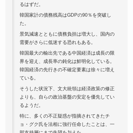
るはずだ。
韓国家計の債務残高はGDPの90％を突破し
た。
景気減速とともに債務負担は増大し、国内の
需要がさらに低迷する恐れもある。
韓国最大の輸出先である中国経済は成長の限
界を迎え、成長率の鈍化は鮮明化している。
韓国経済の先行きの不確定要素は徐々に増え
ている。
そうした状況下、文大統領は経済政策の修正
よりも、自らの政治基盤の安定を優先してい
るようだ。
特に、多くの不正疑惑が指摘されてきたチ
ョ・グク氏を法相に強行任命したことは、一
部支持層にまで失望を与えた。