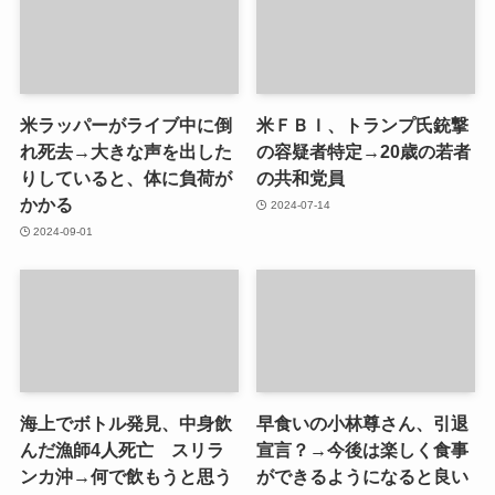
米ラッパーがライブ中に倒
米ＦＢＩ、トランプ氏銃撃
れ死去→大きな声を出した
の容疑者特定→20歳の若者
りしていると、体に負荷が
の共和党員
かかる
2024-07-14
2024-09-01
海上でボトル発見、中身飲
早食いの小林尊さん、引退
んだ漁師4人死亡 スリラ
宣言？→今後は楽しく食事
ンカ沖→何で飲もうと思う
ができるようになると良い