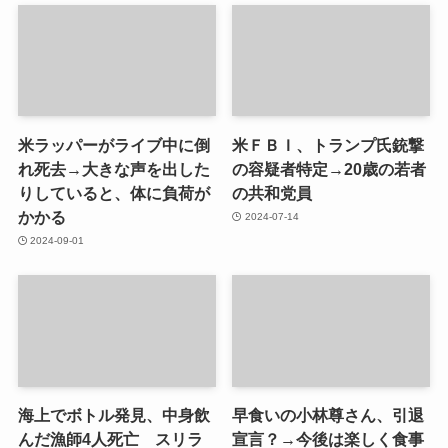
米ラッパーがライブ中に倒
米ＦＢＩ、トランプ氏銃撃
れ死去→大きな声を出した
の容疑者特定→20歳の若者
りしていると、体に負荷が
の共和党員
かかる
2024-07-14
2024-09-01
海上でボトル発見、中身飲
早食いの小林尊さん、引退
んだ漁師4人死亡 スリラ
宣言？→今後は楽しく食事