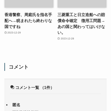
香港警察、周庭氏を指名手
三菱重工と日立造船への賠
配へ→睨まれたら終わりな
償命令確定 徴用工問題→
国ですね
あの国と関わってはいけな
い。
2023-12-29
2023-12-28
コメント
コメント一覧
（1件）
匿名