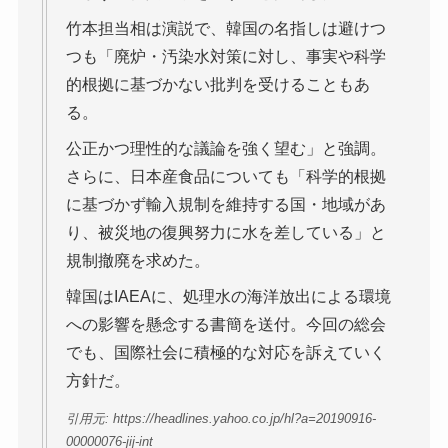
竹本担当相は演説で、韓国の名指しは避けつ
つも「廃炉・汚染水対策に対し、事実や科学
的根拠に基づかない批判を受けることもあ
る。
公正かつ理性的な議論を強く望む」と強調。
さらに、日本産食品についても「科学的根拠
に基づかず輸入規制を維持する国・地域があ
り、被災地の復興努力に水を差している」と
規制撤廃を求めた。
韓国はIAEAに、処理水の海洋放出による環境
への影響を懸念する書簡を送付。今回の総会
でも、国際社会に積極的な対応を訴えていく
方針だ。
引用元: https://headlines.yahoo.co.jp/hl?a=20190916-
00000076-jij-int