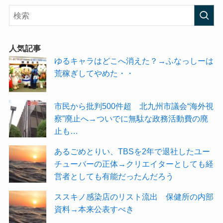
人気記事
ゆるキャラはどこへ消えた？→ふなっしーは
荒稼ぎしてやめた・・
市民から批判500件超 北九州市議会“海外視
察”廃止へ→ついでに無駄な政務活動費の廃
止も…
あるごめとりい、TBSを2年で退社したユー
チューバーの正体→クリエイターとしても経
営者としても有能だったんだろう
ススキノ感染店のリスト流出 保健所の内部
資料→本来公表すべき