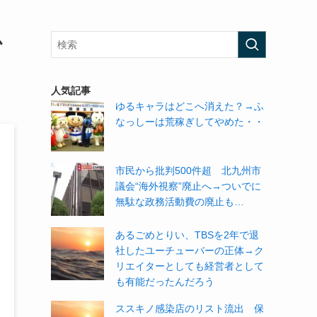
か
人気記事
ゆるキャラはどこへ消えた？→ふ
なっしーは荒稼ぎしてやめた・・
市民から批判500件超 北九州市
議会“海外視察”廃止へ→ついでに
無駄な政務活動費の廃止も…
あるごめとりい、TBSを2年で退
社したユーチューバーの正体→ク
リエイターとしても経営者として
も有能だったんだろう
ススキノ感染店のリスト流出 保