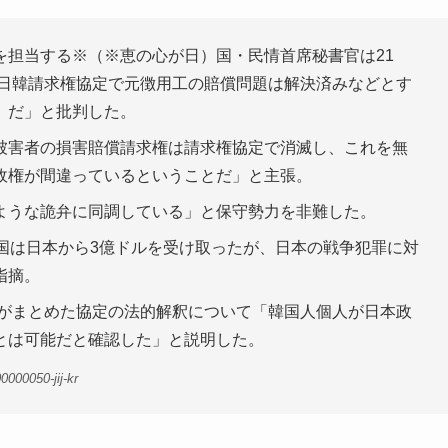
担当する※（※恵の心が日）国・民情首席秘書官は21
の日韓請求権協定で元徴用工の賠償問題は解決済みなどとす
）だ」と批判した。
被害者の損害賠償請求権は請求権協定で消滅し、これを無
政権が間違っているということだ」と主張。
ような詭弁に同調している」と保守勢力を非難した。
国は日本から3億ドルを受け取ったが、日本の戦争犯罪に対
指摘。
会がまとめた協定の法的解釈について「韓国人個人が日本政
とは可能だと確認した」と説明した。
000050-jij-kr