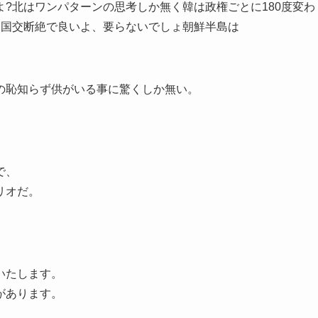
?北はワンパターンの思考しか無く韓は政権ごとに180度変わ
は国交断絶で良いよ、要らないでしょ朝鮮半島は
の恥知らず供がいる事に驚くしか無い。
で、
リオだ。
いたします。
があります。