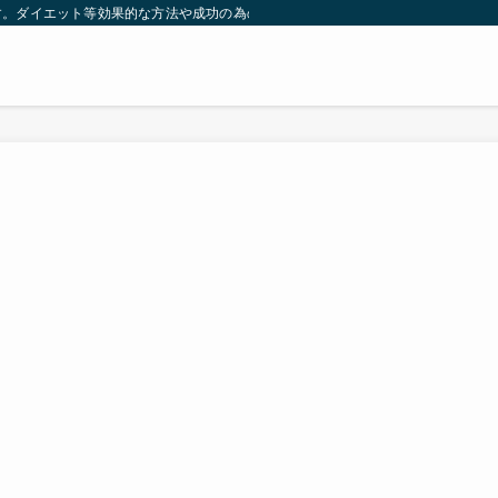
す。ダイエット等効果的な方法や成功の為の秘訣等。太ったり悩んでいる方々が簡