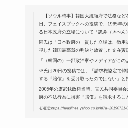
【ソウル時事】韓国大統領府で法務などを
日、フェイスブックへの投稿で、1965年
る日本政府の立場について「詭弁（きべん
同氏は「日本政府の一貫した立場は、徴用
視した韓国最高裁の判決と放置した文在寅
「（韓国の）一部政治家やメディアがこの
※氏は20日の投稿では、「請求権協定で韓
する『賠償』を受け取ったのではない」と
2005年の盧武鉉政権当時、官民共同委員
府の不法行為に損害『賠償』を請求するこ
引用元:https://headlines.yahoo.co.jp/hl?a=20190721-00