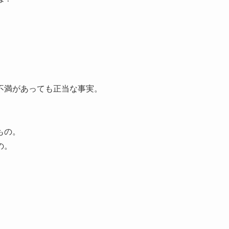
不満があっても正当な事実。
もの。
の。