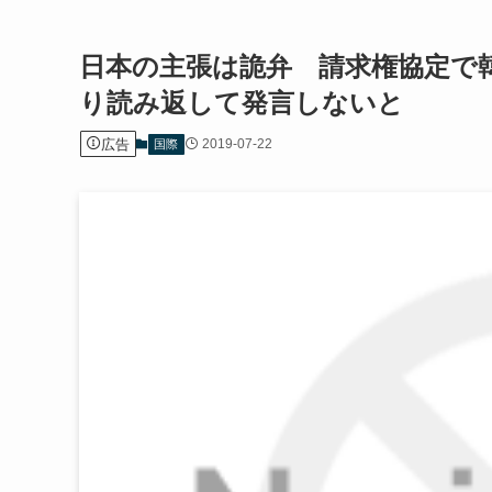
日本の主張は詭弁 請求権協定で
り読み返して発言しないと
広告
2019-07-22
国際