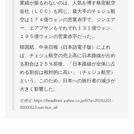
業績が振るわないのは、人気を博す格安航空
会社（ＬＣＣ）も同じ。最大手のチェジュ航
空は１７４億ウォンの営業赤字で、ジンエア
ー、エアプサンもそれぞれ１３１億ウォン、
１９５億ウォンの営業赤字だった。
韓国紙、中央日報（日本語電子版）によれ
ば、チェジュ航空の売上高に日本路線が占め
る割合は２５％前後。「日本路線が全体に占
める割合は相対的に高い」（チェジュ航空）
という。このため、日本への旅行者の減少が
大きく影響した。
引用元: https://headlines.yahoo.co.jp/hl?a=20191201-
00000513-san-bus_all