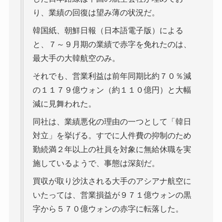
り、業績の回復は望み薄の状況だ。
韓国紙、朝鮮日報（日本語電子版）による
と、７～９月期の業績で赤字を免れたのは、
最大手の大韓航空のみ。
それでも、営業利益は前年同期比約７０％減
の１１７９億ウォン（約１１０億円）と大幅
減に見舞われた。
同社は、業績悪化の理由の一つとして「韓日
対立」を挙げる。すでに人件費の抑制のため
勤続満２年以上の社員を対象に無給休職を実
施しているようで、事態は深刻だ。
買収が取り沙汰される大手のアシアナ航空に
いたっては、営業損益が９７１億ウォンの黒
字から５７０億ウォンの赤字に転落した。