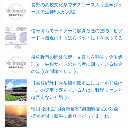
長野の高校文化祭でデスソース入り激辛ジュ
ースで生徒5人が入院
信号待ちでライダーに起きたほのぼのエピソ
ード→最近はもっぱらペットに手を振ってる
泉佐野市の除外決定、見直しを勧告…係争処
理委→納税サイトの運営者に回っている税金
のほうが問題でしょう。
【高校野球】秀岳館が熊本工にコールド負け
→この記事で喜んでいる人は、野球ファンと
は言えないと思う。
韓国 徴用工“国会議長案” 慰謝料支払い対象
拡大検討→勝手に盛り上がってますね