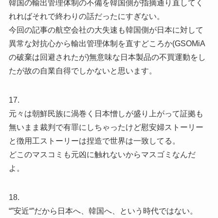
韓国の輸出管理体制の不備を韓国側が指摘通り直してく
れればそれで終わりの話だったにすぎない。
今回の記事の航空会社の大失速も韓国側が日本に対して
異常な対抗心から輸出管理体制を直すどころか(GSOMiA
の破棄は回避されたが)無意味な日本製品の不買運動をし
たが故の自業自得でしかないと思います。
17.
元々は朝鮮民族に渦巻く日本憎しが盛り上がって証拠も
無いまま裁判で有罪にしちゃったけど慰安婦ストーリー
と徴用工ストーリーは捏造で世界は一致してる。
どこのマスコミも元凶に触れないからマスゴミなんだ
よ。
18.
“”安近“”だから日本へ、韓国へ、という時代ではない。