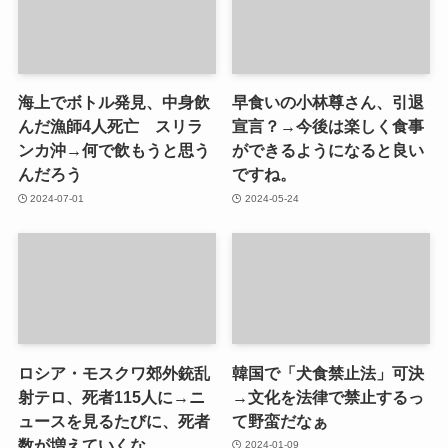
海上でボトル発見、中身飲
早食いの小林尊さん、引退
んだ漁師4人死亡 スリラ
宣言？→今後は楽しく食事
ンカ沖→何で飲もうと思う
ができるようになると良い
んだろう
ですね。
2024-07-01
2024-05-24
ロシア・モスクワ郊外銃乱
韓国で「犬食禁止法」可決
射テロ、死者115人に→ニ
→文化を法律で禁止するっ
ュースを見るたびに、死者
て野蛮だなぁ
数が増えていくな。
2024-01-09