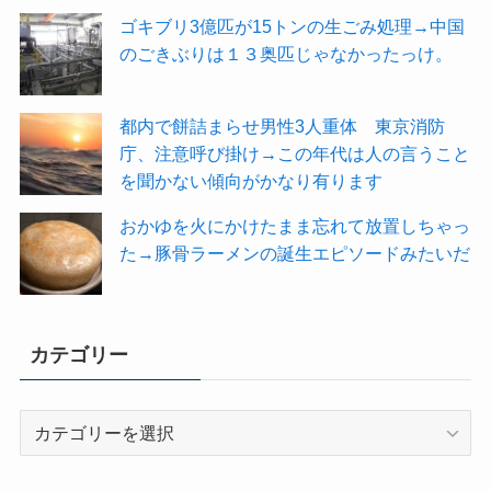
ゴキブリ3億匹が15トンの生ごみ処理→中国
のごきぶりは１３奥匹じゃなかったっけ。
都内で餅詰まらせ男性3人重体 東京消防
庁、注意呼び掛け→この年代は人の言うこと
を聞かない傾向がかなり有ります
おかゆを火にかけたまま忘れて放置しちゃっ
た→豚骨ラーメンの誕生エピソードみたいだ
カテゴリー
カ
テ
ゴ