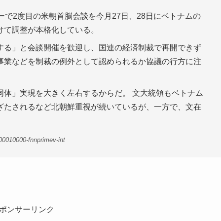
ーで2度目の米朝首脳会談を今月27日、28日にベトナムの
けて調整が本格化している。
する」と会談開催を歓迎し、国連の経済制裁で再開できず
事業などを制裁の例外として認められるか協議の行方に注
同体」実現を大きく左右するからだ。 文大統領もベトナム
ざたされるなど北朝鮮重視が続いているが、一方で、文在
。
00010000-fnnprimev-int
ポンサーリンク