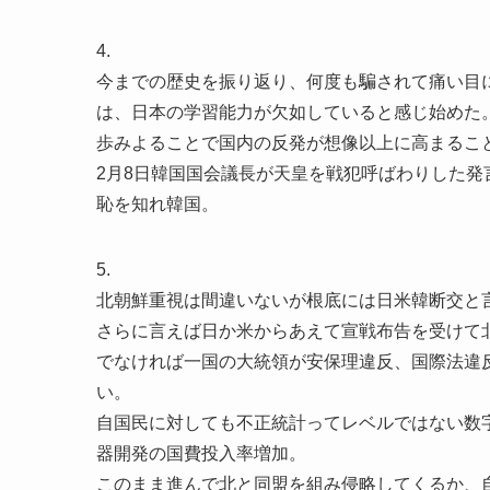
4.
今までの歴史を振り返り、何度も騙されて痛い目
は、日本の学習能力が欠如していると感じ始めた
歩みよることで国内の反発が想像以上に高まるこ
2月8日韓国国会議長が天皇を戦犯呼ばわりした発
恥を知れ韓国。
5.
北朝鮮重視は間違いないが根底には日米韓断交と
さらに言えば日か米からあえて宣戦布告を受けて
でなければ一国の大統領が安保理違反、国際法違
い。
自国民に対しても不正統計ってレベルではない数
器開発の国費投入率増加。
このまま進んで北と同盟を組み侵略してくるか、