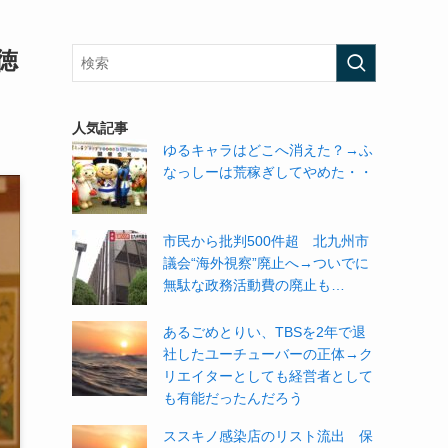
徳
人気記事
ゆるキャラはどこへ消えた？→ふ
なっしーは荒稼ぎしてやめた・・
市民から批判500件超 北九州市
議会“海外視察”廃止へ→ついでに
無駄な政務活動費の廃止も…
あるごめとりい、TBSを2年で退
社したユーチューバーの正体→ク
リエイターとしても経営者として
も有能だったんだろう
ススキノ感染店のリスト流出 保