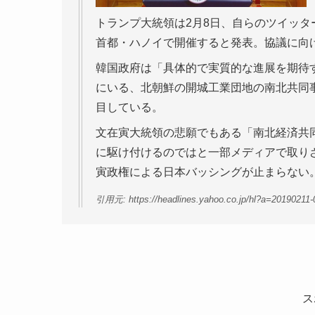
トランプ大統領は2月8日、自らのツイッタ
首都・ハノイで開催すると発表。協議に向
韓国政府は「具体的で実質的な進展を期待
にいる、北朝鮮の開城工業団地の南北共同
目している。
文在寅大統領の悲願でもある「南北経済共
に駆け付けるのではと一部メディアで取り
寅政権による日本バッシングが止まらない
引用元: https://headlines.yahoo.co.jp/hl?a=20190211-
ス