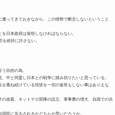
に遭ってきておきながら、この情勢で断交しないということ
。
とを日本政府は覚悟しなければならない。
言を絶対に許さない。
言う目的の為。
北、中と同盟し日本との戦争に踏み切りたいと思っている。
反を重ね続けている現状を一切の返答もしない事はありえな
字の改竄、ネットテロ部隊の設立、軍事費の増大、自国での兵
自国民に吊るされるかどちらが早いだろうか。