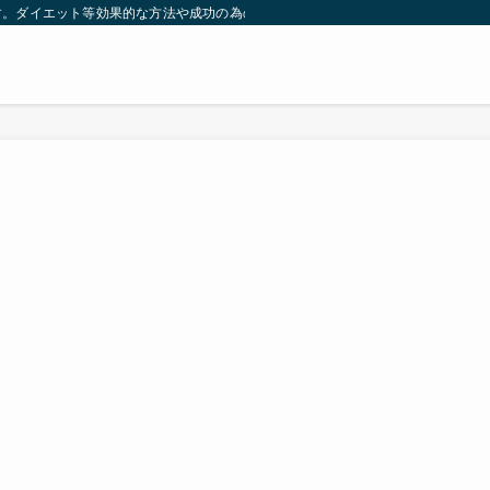
す。ダイエット等効果的な方法や成功の為の秘訣等。太ったり悩んでいる方々が簡