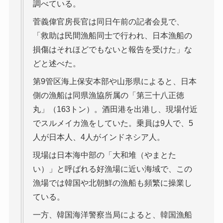
調べている。
菅義偉官房長官は同日午前の記者会見で、
「救助は民間漁船同士で行われ、日本漁船の
損傷はそれほどでもないと報告を受けた」な
どと述べた。
第9管区海上保安本部や山形県によると、日本
側の漁船は同県漁協所属の「第三十八正徳
丸」（163トン）。酒田港を出港し、現場付近
でスルメイカ漁をしていた。乗員は9人で、5
人が日本人、4人がインドネシア人。
現場は日本海中部の「大和堆（やまとた
い）」と呼ばれる好漁場に近い海域で、この
漁場では韓国や北朝鮮の漁船も頻繁に操業し
ている。
一方、韓国海洋警察当局によると、韓国漁船