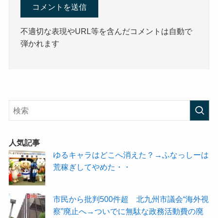
不適切な表現やURL等を含んだコメントは自動で
弾かれます
人気記事
ゆるキャラはどこへ消えた？→ふなっしーは
荒稼ぎしてやめた・・
市民から批判500件超 北九州市議会“海外視
察”廃止へ→ついでに無駄な政務活動費の廃