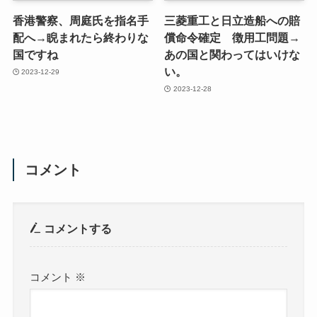
香港警察、周庭氏を指名手
三菱重工と日立造船への賠
配へ→睨まれたら終わりな
償命令確定 徴用工問題→
国ですね
あの国と関わってはいけな
い。
2023-12-29
2023-12-28
コメント
コメントする
コメント
※