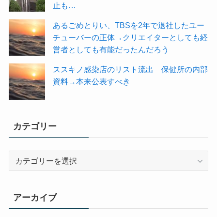
止も…
あるごめとりい、TBSを2年で退社したユー
チューバーの正体→クリエイターとしても経
営者としても有能だったんだろう
ススキノ感染店のリスト流出 保健所の内部
資料→本来公表すべき
カテゴリー
カ
テ
ゴ
リ
アーカイブ
ー