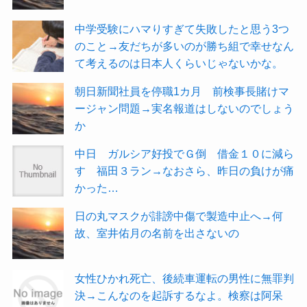
中学受験にハマりすぎて失敗したと思う3つ
のこと→友だちが多いのが勝ち組で幸せなん
て考えるのは日本人くらいじゃないかな。
朝日新聞社員を停職1カ月 前検事長賭けマ
ージャン問題→実名報道はしないのでしょう
か
中日 ガルシア好投でＧ倒 借金１０に減ら
す 福田３ラン→なおさら、昨日の負けが痛
かった…
日の丸マスクが誹謗中傷で製造中止へ→何
故、室井佑月の名前を出さないの
女性ひかれ死亡、後続車運転の男性に無罪判
決→こんなのを起訴するなよ。検察は阿呆