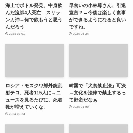
海上でボトル発見、中身飲
早食いの小林尊さん、引退
んだ漁師4人死亡 スリラ
宣言？→今後は楽しく食事
ンカ沖→何で飲もうと思う
ができるようになると良い
んだろう
ですね。
2024-07-01
2024-05-24
ロシア・モスクワ郊外銃乱
韓国で「犬食禁止法」可決
射テロ、死者115人に→ニ
→文化を法律で禁止するっ
ュースを見るたびに、死者
て野蛮だなぁ
数が増えていくな。
2024-01-09
2024-03-23