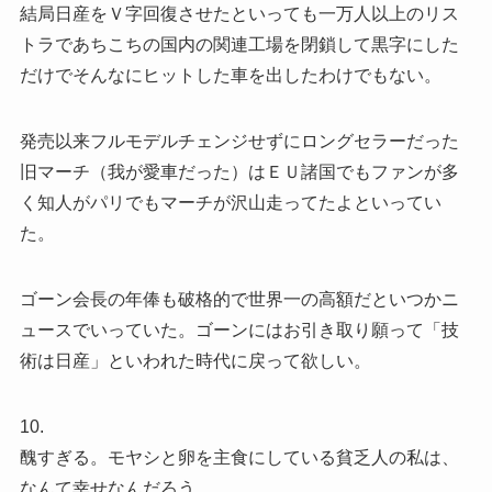
結局日産をＶ字回復させたといっても一万人以上のリス
トラであちこちの国内の関連工場を閉鎖して黒字にした
だけでそんなにヒットした車を出したわけでもない。
発売以来フルモデルチェンジせずにロングセラーだった
旧マーチ（我が愛車だった）はＥＵ諸国でもファンが多
く知人がパリでもマーチが沢山走ってたよといってい
た。
ゴーン会長の年俸も破格的で世界一の高額だといつかニ
ュースでいっていた。ゴーンにはお引き取り願って「技
術は日産」といわれた時代に戻って欲しい。
10.
醜すぎる。モヤシと卵を主食にしている貧乏人の私は、
なんて幸せなんだろう。