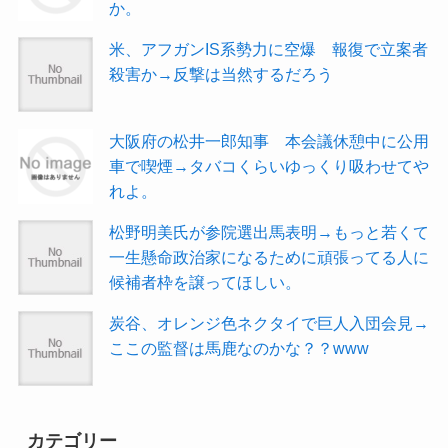
か。
米、アフガンIS系勢力に空爆 報復で立案者
殺害か→反撃は当然するだろう
大阪府の松井一郎知事 本会議休憩中に公用
車で喫煙→タバコくらいゆっくり吸わせてや
れよ。
松野明美氏が参院選出馬表明→もっと若くて
一生懸命政治家になるために頑張ってる人に
候補者枠を譲ってほしい。
炭谷、オレンジ色ネクタイで巨人入団会見→
ここの監督は馬鹿なのかな？？www
カテゴリー