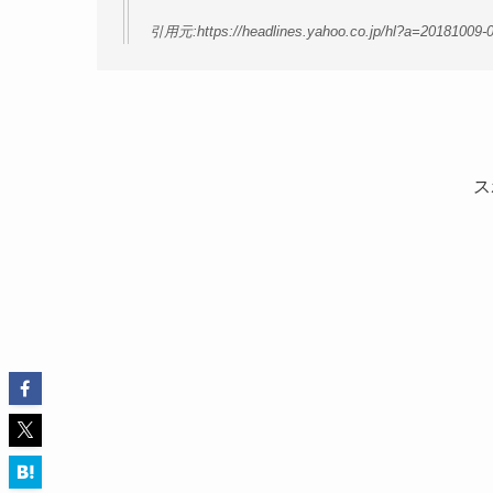
引用元:https://headlines.yahoo.co.jp/hl?a=20181009-0
ス