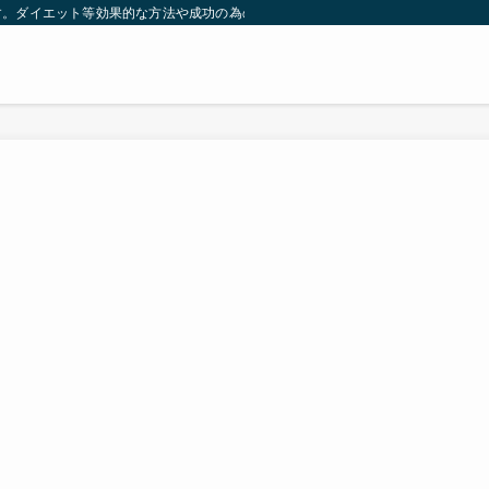
す。ダイエット等効果的な方法や成功の為の秘訣等。太ったり悩んでいる方々が簡