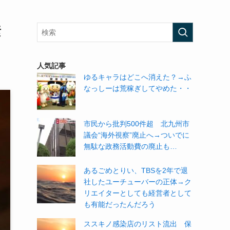
素
人気記事
ゆるキャラはどこへ消えた？→ふ
なっしーは荒稼ぎしてやめた・・
市民から批判500件超 北九州市
議会“海外視察”廃止へ→ついでに
無駄な政務活動費の廃止も…
あるごめとりい、TBSを2年で退
社したユーチューバーの正体→ク
リエイターとしても経営者として
も有能だったんだろう
ススキノ感染店のリスト流出 保