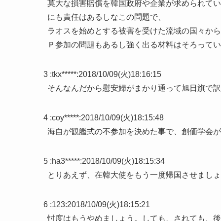
莫大な損害賠償を韓国政府や企業が求められてい
にも責任はあるしなこの問題で、
ラオスを始めとする被害を受けた流域の国々から
Ｐ参加の問題もあるし強く出る材料はそろってい
3 :
tkx*****
:
2018/10/09(火)18:16:15
そんなんだから慰安婦がまかり通って旭日旗で訳
4 :
coy*****
:
2018/10/09(火)18:15:48
海自が観艦式の不参加を決めた事で、創価学会が
5 :
ha3*****
:
2018/10/09(火)18:15:34
とりあえず、在韓大使をもう一度帰国させましょ
6 :
123
:
2018/10/09(火)18:15:21
忖度はもうやめましょう。しても、されても、後