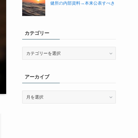
健所の内部資料→本来公表すべき
カテゴリー
カ
テ
ゴ
リ
アーカイブ
ー
ア
ー
カ
イ
ブ